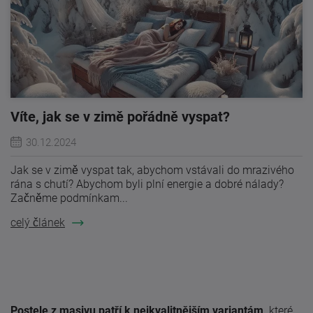
Víte, jak se v zimě pořádně vyspat?
30.12.2024
Jak se v zimě vyspat tak, abychom vstávali do mrazivého
rána s chutí? Abychom byli plní energie a dobré nálady?
Začněme podmínkam...
celý článek
Postele z masivu patří k nejkvalitnějším variantám,
které