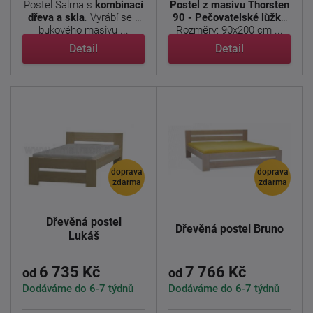
Postel Salma s
kombinací
Postel z masivu Thorsten
dřeva a skla
. Vyrábí se z
90 - Pečovatelské lůžko
bukového masivu ...
Rozměry: 90x200 cm ...
Detail
Detail
doprava
doprava
zdarma
zdarma
Dřevěná postel
Dřevěná postel Bruno
Lukáš
6 735 Kč
7 766 Kč
od
od
Dodáváme do 6-7 týdnů
Dodáváme do 6-7 týdnů