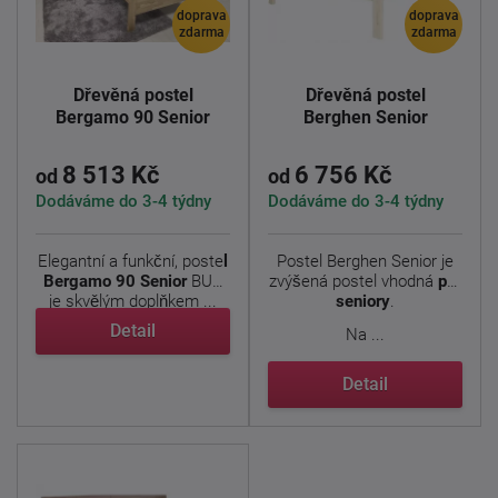
doprava
doprava
zdarma
zdarma
Dřevěná postel
Dřevěná postel
Bergamo 90 Senior
Berghen Senior
8 513 Kč
6 756 Kč
od
od
Dodáváme do 3-4 týdny
Dodáváme do 3-4 týdny
Elegantní a funkční, poste
l
Postel Berghen Senior je
Bergamo 90 Senior
BUK
zvýšená postel vhodná
pro
je skvělým doplňkem ...
seniory
.
Detail
Na ...
Detail