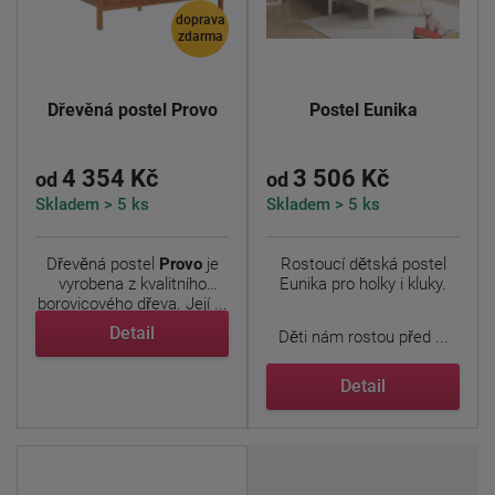
doprava
zdarma
Dřevěná postel Provo
Postel Eunika
4 354 Kč
3 506 Kč
od
od
Skladem > 5 ks
Skladem > 5 ks
Dřevěná postel
Provo
je
Rostoucí dětská postel
vyrobena z kvalitního
Eunika pro holky i kluky.
borovicového dřeva. Její ...
Detail
Děti nám rostou před ...
Detail