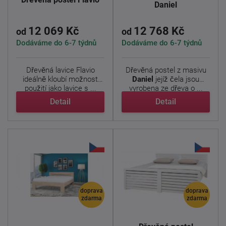
Daniel
12 069 Kč
12 768 Kč
od
od
Dodáváme do 6-7 týdnů
Dodáváme do 6-7 týdnů
Dřevěná lavice Flavio
Dřevěná postel z masivu
ideálně kloubí možnost
Daniel
jejíž čela jsou
použití jako lavice s ...
vyrobena ze dřeva o ...
Detail
Detail
doprava
doprava
zdarma
zdarma