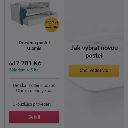
doprava
zdarma
Dřevěná postel
Jak vybrat novou
Glamis
postel
7 781 Kč
od
Skladem > 5 ks
Chci vědět víc
Dětská moderní postel
Glamis s přistýlkou.
Okouzlující provedení ...
Detail