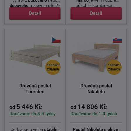
vyrábí z
bukového
nebo
Marco
je velmi dobře
dubového
masivu o síle 27
působící kombinací ...
...
Detail
Detail
doprava
doprava
zdarma
zdarma
Dřevěná postel
Dřevěná postel
Thorsten
Nikoleta
5 446 Kč
14 806 Kč
od
od
Dodáváme do 3-4 týdny
Dodáváme do 1-3 týdnů
Jedná se o velmi
stabilní
,
Postel Nikoleta s plným