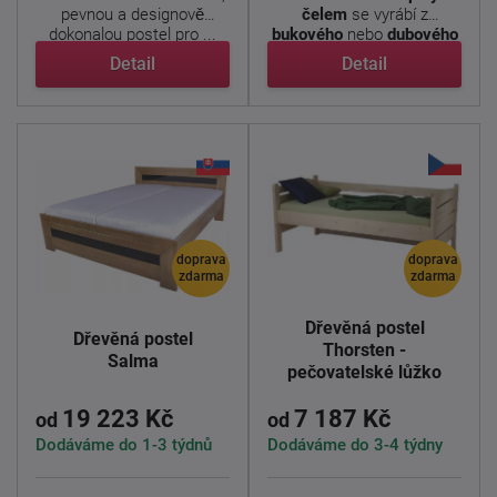
pevnou a designově
čelem
se vyrábí z
dokonalou postel pro ...
bukového
nebo
dubového
...
Detail
Detail
doprava
doprava
zdarma
zdarma
Dřevěná postel
Dřevěná postel
Thorsten -
Salma
pečovatelské lůžko
19 223 Kč
7 187 Kč
od
od
Dodáváme do 1-3 týdnů
Dodáváme do 3-4 týdny