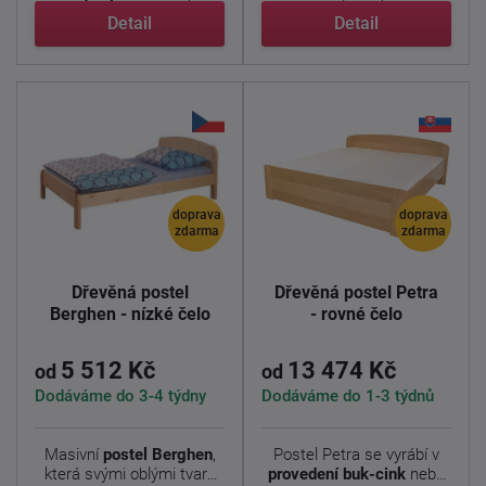
Detail
Detail
doprava
doprava
zdarma
zdarma
Dřevěná postel
Dřevěná postel Petra
Berghen - nízké čelo
- rovné čelo
5 512 Kč
13 474 Kč
od
od
Dodáváme do 3-4 týdny
Dodáváme do 1-3 týdnů
Masivní
postel Berghen
,
Postel Petra se vyrábí v
která svými oblými tvary
provedení buk-cink
nebo