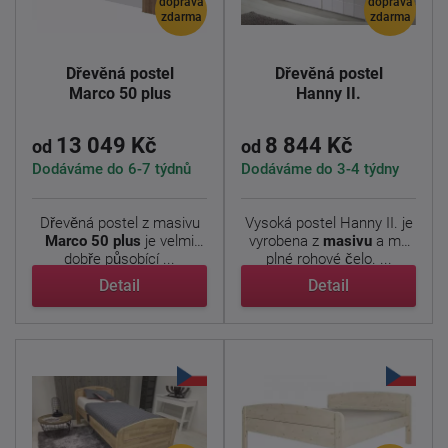
doprava
doprava
zdarma
zdarma
Dřevěná postel
Dřevěná postel
Marco 50 plus
Hanny II.
13 049 Kč
8 844 Kč
od
od
Dodáváme do 6-7 týdnů
Dodáváme do 3-4 týdny
Dřevěná postel z masivu
Vysoká postel Hanny II. je
Marco 50 plus
je velmi
vyrobena z
masivu
a má
dobře působící ...
plné rohové čelo. ...
Detail
Detail