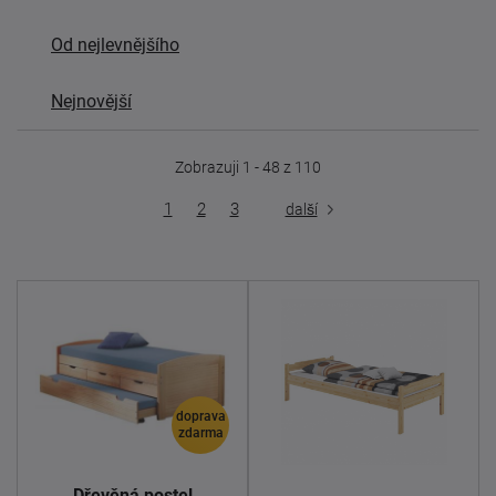
Od nejlevnějšího
Nejnovější
Zobrazuji 1 - 48 z 110
1
2
3
další
doprava
zdarma
Dřevěná postel