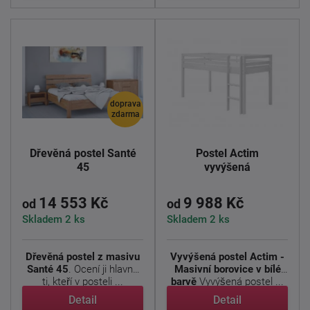
doprava
zdarma
Dřevěná postel Santé
Postel Actim
45
vyvýšená
14 553 Kč
9 988 Kč
od
od
Skladem 2 ks
Skladem 2 ks
Dřevěná postel z masivu
Vyvýšená postel Actim -
Santé 45
. Ocení ji hlavně
Masivní borovice v bílé
ti, kteří v posteli ...
barvě
Vyvýšená postel ...
Detail
Detail