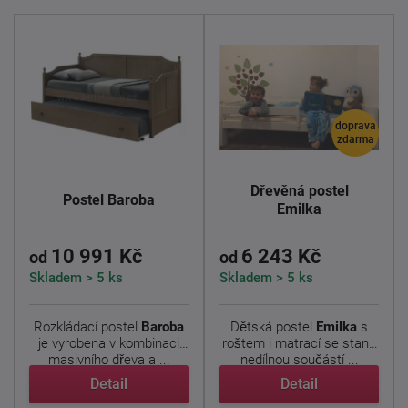
doprava
zdarma
Dřevěná postel
Postel Baroba
Emilka
10 991 Kč
6 243 Kč
od
od
Skladem > 5 ks
Skladem > 5 ks
Rozkládací postel
Baroba
Dětská postel
Emilka
s
je vyrobena v kombinaci
roštem i matrací se stane
masivního dřeva a ...
nedílnou součástí ...
Detail
Detail