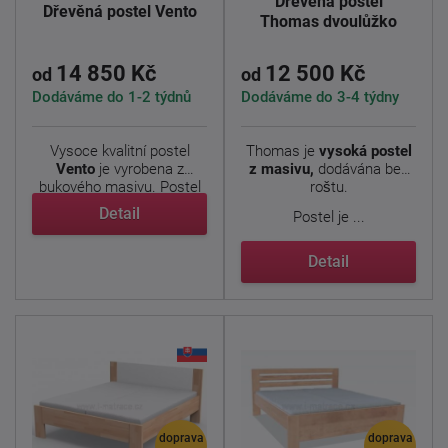
Dřevěná postel
Dřevěná postel Vento
Thomas dvoulůžko
14 850 Kč
12 500 Kč
od
od
Dodáváme do 1-2 týdnů
Dodáváme do 3-4 týdny
Vysoce kvalitní postel
Thomas je
vysoká postel
Vento
je vyrobena z
z masivu,
dodávána bez
bukového masivu. Postel
roštu.
má ...
Detail
Postel je ...
Detail
doprava
doprava