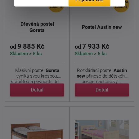
doprava
doprava
zdarma
zdarma
Dřevěná postel
Postel Austin new
Goreta
9 885 Kč
7 933 Kč
od
od
Skladem > 5 ks
Skladem > 5 ks
Masivní postel
Goreta
Rozkládací postel
Austin
vyniká svou kresbou,
new
přinese do dětského
stabilitou a pevností. Je ...
pokoje nadčasový ...
Detail
Detail