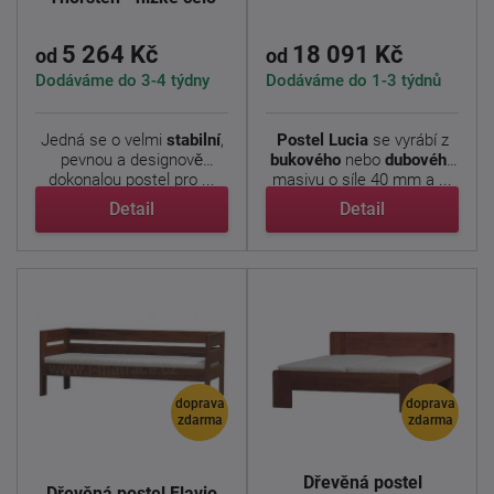
5 264 Kč
18 091 Kč
od
od
Dodáváme do 3-4 týdny
Dodáváme do 1-3 týdnů
Jedná se o velmi
stabilní
,
Postel Lucia
se vyrábí z
pevnou a designově
bukového
nebo
dubového
dokonalou postel pro ...
masivu o síle 40 mm a ...
Detail
Detail
doprava
doprava
zdarma
zdarma
Dřevěná postel
Dřevěná postel Flavio