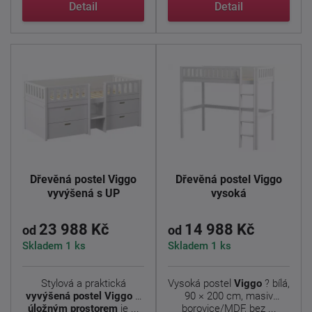
Detail
Detail
Dřevěná postel Viggo
Dřevěná postel Viggo
vyvýšená s UP
vysoká
23 988 Kč
14 988 Kč
od
od
Skladem 1 ks
Skladem 1 ks
Stylová a praktická
Vysoká postel
Viggo
? bílá,
vyvýšená postel Viggo s
90 × 200 cm, masiv
úložným prostorem
je ...
borovice/MDF, bez ...