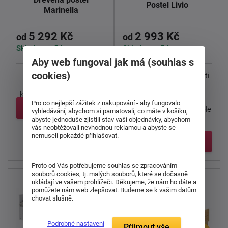
Postel Livio
Marinella
5 292 Kč
2 993 Kč
od
od
Skladem > 5 ks
Skladem > 5 ks
Aby web fungoval jak má (souhlas s
cookies)
Postel Marinella
s
Borovicová postel pro děti
výsuvnou přistýlkou(na
i studenty.
kolečkách) a 3 malými ...
Pro co nejlepší zážitek z nakupování - aby fungovalo
Detail
Klasické provedení postele
vyhledávání, abychom si pamatovali, co máte v košíku,
z ...
abyste jednoduše zjistili stav vaší objednávky, abychom
vás neobtěžovali nevhodnou reklamou a abyste se
nemuseli pokaždé přihlašovat.
Detail
Proto od Vás potřebujeme souhlas se zpracováním
souborů cookies, tj. malých souborů, které se dočasně
ukládají ve vašem prohlížeči. Děkujeme, že nám ho dáte a
pomůžete nám web zlepšovat. Budeme se k vašim datům
chovat slušně.
Podrobné nastavení
Přijmout vše