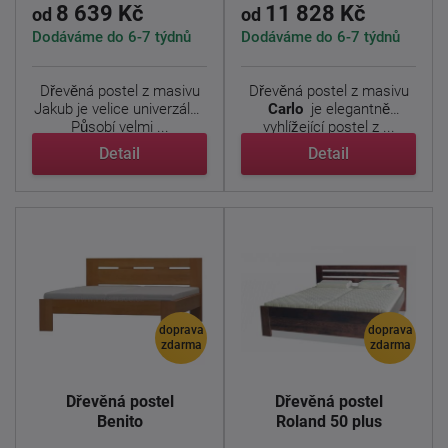
8 639 Kč
11 828 Kč
od
od
Dodáváme do 6-7 týdnů
Dodáváme do 6-7 týdnů
Dřevěná postel z masivu
Dřevěná postel z masivu
Jakub je velice univerzální.
Carlo
je elegantně
Působí velmi ...
vyhlížející postel z ...
Detail
Detail
doprava
doprava
zdarma
zdarma
Dřevěná postel
Dřevěná postel
Benito
Roland 50 plus