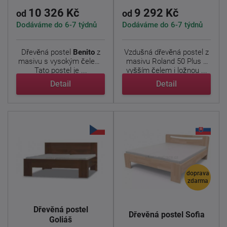
10 326 Kč
9 292 Kč
od
od
Dodáváme do 6-7 týdnů
Dodáváme do 6-7 týdnů
Dřevěná postel
Benito
z
Vzdušná dřevěná postel z
masivu s vysokým čelem.
masivu Roland 50 Plus z
Tato postel je ...
vyšším čelem i ložnou ...
Detail
Detail
doprava
zdarma
Dřevěná postel
Dřevěná postel Sofia
Goliáš