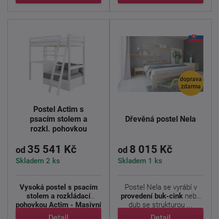
doprava
zdarma
Postel Actim s
psacím stolem a
Dřevěná postel Nela
rozkl. pohovkou
35 541 Kč
8 015 Kč
od
od
Skladem 2 ks
Skladem 1 ks
Vysoká postel s psacím
Postel Nela se vyrábí v
stolem a rozkládací
provedení buk-cink
nebo
pohovkou Actim - Masivní
dub se strukturou ...
...
Detail
Detail