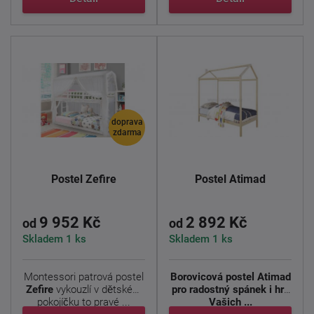
doprava
zdarma
Postel Zefire
Postel Atimad
9 952 Kč
2 892 Kč
od
od
Skladem 1 ks
Skladem 1 ks
Montessori patrová postel
Borovicová postel Atimad
Zefire
vykouzlí v dětském
pro radostný spánek i hru
pokojíčku to pravé ...
Vašich ...