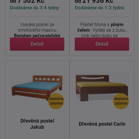
7 502 Kč
21 936 Kč
od
od
Dodáváme do 3-4 týdny
Dodáváme do 1-3 týdnů
Vysoká postel ze
Postel Mona s
plným
smrkového masivu
čelem
. Vyrábí se z buku-
Berghen pečovatelské
cink nebo dubu se ...
lůžko
je vhodná ...
Detail
Detail
doprava
doprava
zdarma
zdarma
Dřevěná postel
Dřevěná postel Carlo
Jakub