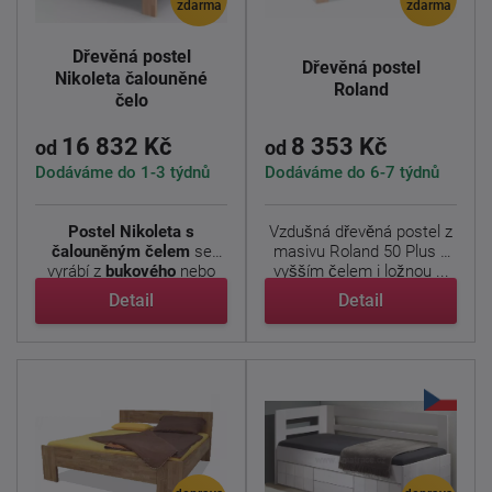
zdarma
zdarma
Dřevěná postel
Dřevěná postel
Nikoleta čalouněné
Roland
čelo
16 832 Kč
8 353 Kč
od
od
Dodáváme do 1-3 týdnů
Dodáváme do 6-7 týdnů
Postel Nikoleta s
Vzdušná dřevěná postel z
čalouněným čelem
se
masivu Roland 50 Plus z
vyrábí z
bukového
nebo
vyšším čelem i ložnou ...
dubového ...
Detail
Detail