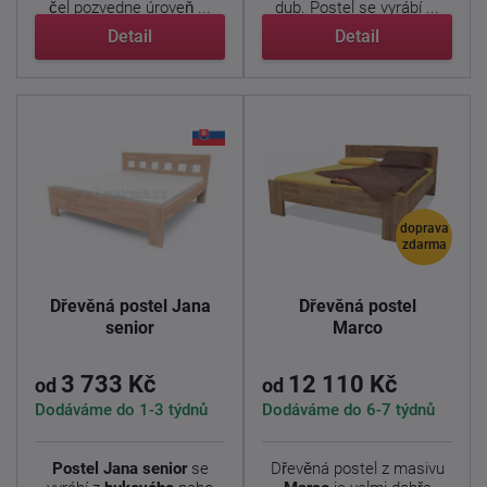
čel pozvedne úroveň ...
dub. Postel se vyrábí ...
Detail
Detail
doprava
zdarma
Dřevěná postel Jana
Dřevěná postel
senior
Marco
3 733 Kč
12 110 Kč
od
od
Dodáváme do 1-3 týdnů
Dodáváme do 6-7 týdnů
Postel Jana senior
se
Dřevěná postel z masivu