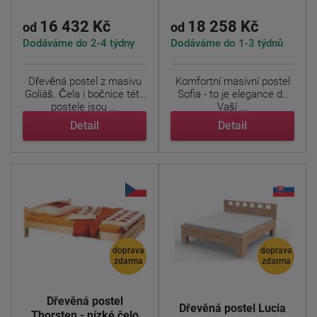
16 432 Kč
18 258 Kč
od
od
Dodáváme do 2-4 týdny
Dodáváme do 1-3 týdnů
Dřevěná postel z masivu
Komfortní masivní postel
Goliáš. Čela i bočnice této
Sofia - to je elegance do
postele jsou ...
Vaší ...
Detail
Detail
doprava
doprava
zdarma
zdarma
Dřevěná postel
Dřevěná postel Lucia
Thorsten - nízké čelo