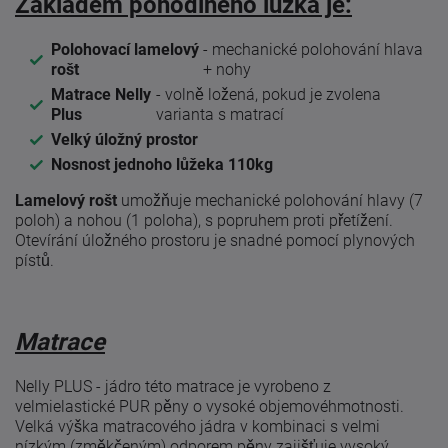
Základem pohodlného lůžka je:
Polohovací lamelový
- mechanické polohování hlava
rošt
+ nohy
Matrace Nelly
- volně ložená, pokud je zvolena
Plus
varianta s matrací
Velký úložný prostor
Nosnost jednoho lůžeka 110kg
Lamelový rošt
umožňuje mechanické polohování hlavy (7
poloh) a nohou (1 poloha), s popruhem proti přetížení.
Otevírání úložného prostoru je snadné pomocí plynových
pístů.
Matrace
Nelly PLUS - jádro této matrace je vyrobeno z
velmielastické PUR pěny o vysoké objemovéhmotnosti.
Velká výška matracového jádra v kombinaci s velmi
nízkým (změkčeným) odporem pěny zajišťuje vysoký