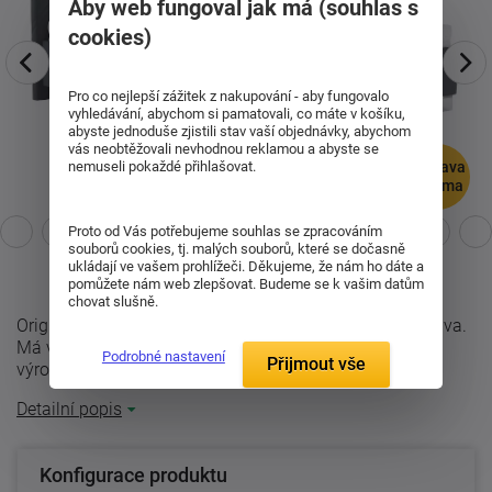
Aby web fungoval jak má (souhlas s
cookies)
Pro co nejlepší zážitek z nakupování - aby fungovalo
vyhledávání, abychom si pamatovali, co máte v košíku,
abyste jednoduše zjistili stav vaší objednávky, abychom
vás neobtěžovali nevhodnou reklamou a abyste se
nemuseli pokaždé přihlašovat.
doprava
zdarma
Proto od Vás potřebujeme souhlas se zpracováním
souborů cookies, tj. malých souborů, které se dočasně
ukládají ve vašem prohlížeči. Děkujeme, že nám ho dáte a
pomůžete nám web zlepšovat. Budeme se k vašim datům
chovat slušně.
Originální postel s jednoduchým a čistým designem Sylva.
Má velmi poctivé zpracování i čalounění od českého
Podrobné nastavení
Přijmout vše
výrobce Blanař. Kombinaci ...
Detailní popis
Konfigurace produktu