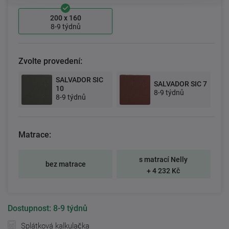
200 x 160
8-9 týdnů
Zvolte provedení:
SALVADOR SIC
SALVADOR SIC 7
10
8-9 týdnů
8-9 týdnů
Matrace:
s matrací Nelly
bez matrace
+ 4 232 Kč
Dostupnost:
8-9 týdnů
Splátková kalkulačka