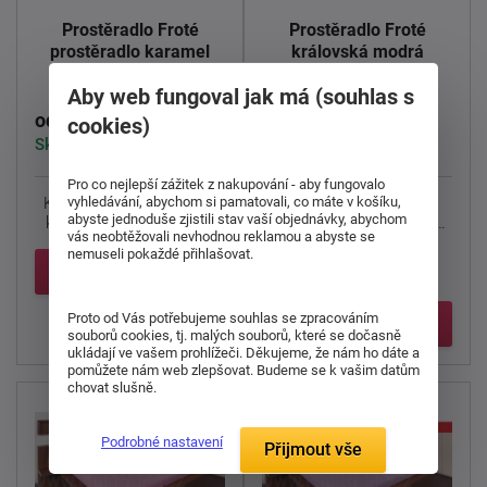
Prostěradlo Froté
Prostěradlo Froté
prostěradlo karamel
královská modrá
200x120cm
200x120cm
Aby web fungoval jak má (souhlas s
695 Kč
317 Kč
od
od
cookies)
Skladem > 5 ks
Skladem 3 ks
Pro co nejlepší zážitek z nakupování - aby fungovalo
vyhledávání, abychom si pamatovali, co máte v košíku,
Kvalitní froté prostěradlo
Froté prostěradlo v
abyste jednoduše zjistili stav vaší objednávky, abychom
karamelové barvy. Froté
oblíbené barvě královská
vás neobtěžovali nevhodnou reklamou a abyste se
prostěradla jsou ...
modř.
nemuseli pokaždé přihlašovat.
Detail
Vypínací, opatřeno ...
Proto od Vás potřebujeme souhlas se zpracováním
Detail
souborů cookies, tj. malých souborů, které se dočasně
ukládají ve vašem prohlížeči. Děkujeme, že nám ho dáte a
pomůžete nám web zlepšovat. Budeme se k vašim datům
chovat slušně.
Podrobné nastavení
Přijmout vše