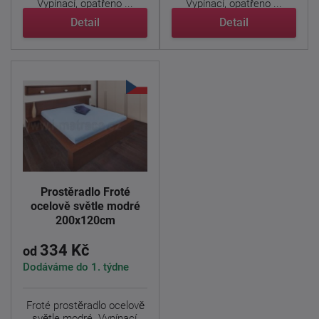
Vypínací, opatřeno ...
Vypínací, opatřeno ...
Detail
Detail
Prostěradlo Froté
ocelově světle modré
200x120cm
334 Kč
od
Dodáváme do 1. týdne
Froté prostěradlo ocelově
světle modré. Vypínací,