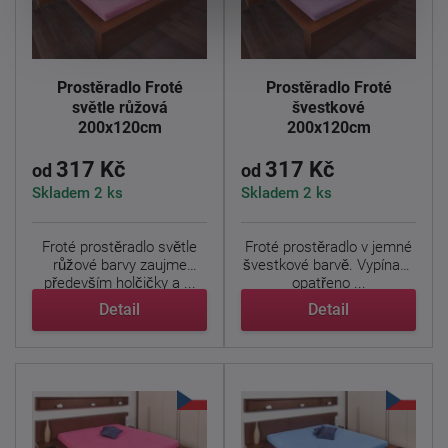
Prostěradlo Froté
Prostěradlo Froté
světle růžová
švestkové
200x120cm
200x120cm
317 Kč
317 Kč
od
od
Skladem 2 ks
Skladem 2 ks
Froté prostěradlo světle
Froté prostěradlo v jemné
růžové barvy zaujme
švestkové barvě. Vypínací,
především holčičky a ...
opatřeno ...
Detail
Detail