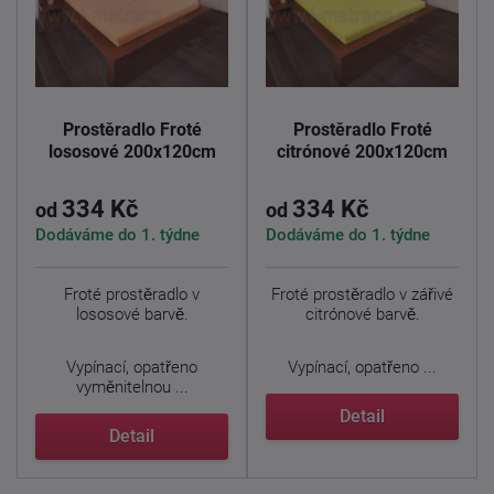
Prostěradlo Froté
Prostěradlo Froté
lososové 200x120cm
citrónové 200x120cm
334 Kč
334 Kč
od
od
Dodáváme do 1. týdne
Dodáváme do 1. týdne
Froté prostěradlo v
Froté prostěradlo v zářivé
lososové barvě.
citrónové barvě.
Vypínací, opatřeno
Vypínací, opatřeno ...
vyměnitelnou ...
Detail
Detail