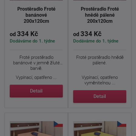
Prostěradlo Froté
Prostěradlo Froté
banánové
hnědě pálené
200x120cm
200x120cm
334 Kč
334 Kč
od
od
Dodáváme do 1. týdne
Dodáváme do 1. týdne
Froté prostěradlo
Froté prostěradlo hnědě
banánové v jemně žluté
pálené.
barvě.
Vypínací, opatřeno ...
Vypínací, opatřeno
vyměnitelnou ...
Detail
Detail