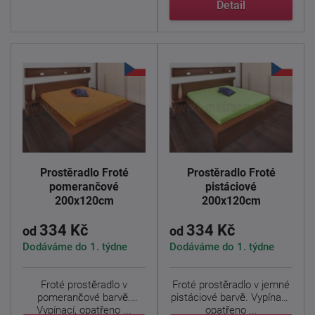
Detail
Prostěradlo Froté
Prostěradlo Froté
pomerančové
pistáciové
200x120cm
200x120cm
334 Kč
334 Kč
od
od
Dodáváme do 1. týdne
Dodáváme do 1. týdne
Froté prostěradlo v
Froté prostěradlo v jemné
pomerančové barvě.
pistáciové barvě. Vypínací,
Vypínací, opatřeno ...
opatřeno ...