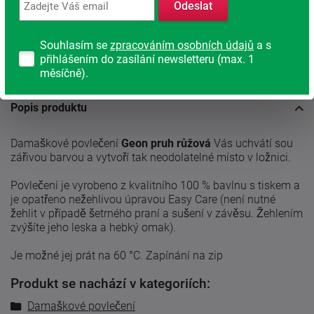
Najděte vhodnou matraci
Odeslat
Rodinná firma
Souhlasím se
zpracováním osobních údajů
a s
S tradicí od roku 1991
přihlášením do zasílání newsletteru (max. 1
měsíčně).
Popis produktu
Damaškové povlečení
Geon pruh růžová
Vás uchvátí sou
zářivou barvou a vytvoří tak neodolatelné místo v ložnici.
Povlečení je vyrobeno z kvalitního 100 % bavlnu s tiskem a
je opatřeno nežehlivou úpravou Easy Care (není nutné
žehlit v případě šetrného praní a sušení v závěsu. Žehlením
zvýšíte jeho leska a hebký omak).
Je možné jej prát na 60 °C. Zapínání na zip
Produkt se nachází v kategoriích:
Damaškové povlečení