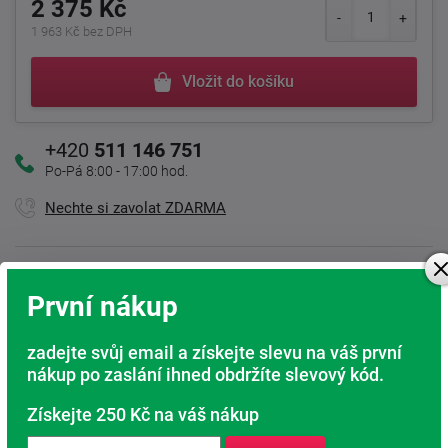
2 375 Kč
1 963 Kč bez DPH
Vložit do košíku
+420
511 146 751
Po-Pá 8:00 - 17:00 hod.
Nechte si zavolat ZDARMA
Kamenná prodejna
První nákup
Jsme tu pro Vás
zadejte svůj email a získejte slevu na váš první
Doprava ZDARMA
nákup po zaslání ihned obdržíte slevový kód.
Při nákupu nad 6 000 Kč
Získejte 250 Kč na váš nákup
Rádi poradíme s výběrem