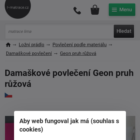
Můj účet
Hledat
Ložní prádlo
Povlečení podle materiálu
Damaškové povlečení
Geon pruh růžová
Damaškové povlečení Geon pruh
růžová
Aby web fungoval jak má (souhlas s
cookies)