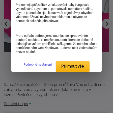
Pro co nejlepší zážitek z nakupování - aby fungovalo
vyhledávání, abychom si pamatovali, co máte v košíku,
abyste jednoduše zjistili stav vaší objednávky, abychom
vás neobtěžovali nevhodnou reklamou a abyste se
nemuseli pokaždé přihlašovat.
Proto od Vás potřebujeme souhlas se zpracováním
souborů cookies, tj. malých souborů, které se dočasně
ukládají ve vašem prohlížeči. Děkujeme, že nám ho dáte a
pomůžete nám web zlepšovat. Budeme se k vašim datům
chovat slušně.
Podrobné nastavení
Přijmout vše
Damaškové povlečení Geon pruh růžová Vás uchvátí sou
zářivou barvou a vytvoří tak neodolatelné místo v
ložnici.Povlečení je vyrobeno z ...
Detailní popis