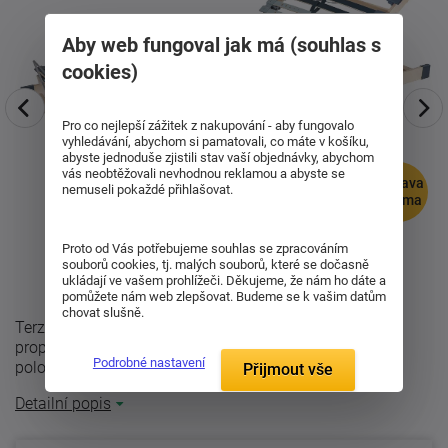
Aby web fungoval jak má (souhlas s
cookies)
Pro co nejlepší zážitek z nakupování - aby fungovalo
vyhledávání, abychom si pamatovali, co máte v košíku,
abyste jednoduše zjistili stav vaší objednávky, abychom
vás neobtěžovali nevhodnou reklamou a abyste se
doprava
nemuseli pokaždé přihlašovat.
zdarma
Proto od Vás potřebujeme souhlas se zpracováním
souborů cookies, tj. malých souborů, které se dočasně
ukládají ve vašem prohlížeči. Děkujeme, že nám ho dáte a
pomůžete nám web zlepšovat. Budeme se k vašim datům
chovat slušně.
Terzaflex Motor Flat Eco spojuje vysoký komfort
propracované lehací plochy s pohodlím elektrického
Podrobné nastavení
polohování. Díky moderní konstrukci a ...
Přijmout vše
Detailní popis