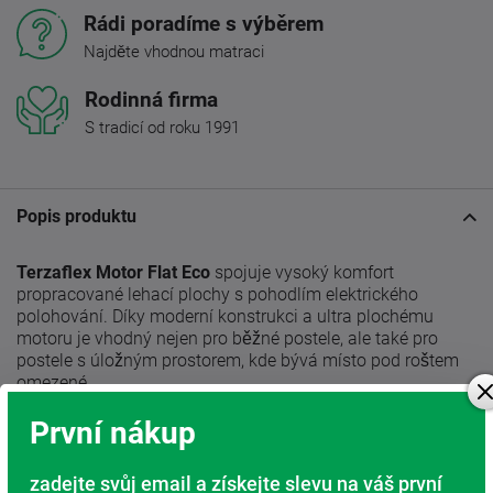
Rádi poradíme s výběrem
Najděte vhodnou matraci
Rodinná firma
S tradicí od roku 1991
Popis produktu
Terzaflex Motor Flat Eco
spojuje vysoký komfort
propracované lehací plochy s pohodlím elektrického
polohování. Díky moderní konstrukci a ultra plochému
motoru je vhodný nejen pro běžné postele, ale také pro
postele s úložným prostorem, kde bývá místo pod roštem
omezené.
První nákup
O maximální pohodlí se stará ramenní kolébka v kombinaci
s vrtanými lamelami, které pomáhají citlivěji rozložit tlak v
oblasti ramen a podporují přirozené vyrovnání páteře
zadejte svůj email a získejte slevu na váš první
během spánku. Výsledkem je příjemnější ležení zejména