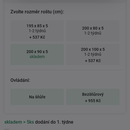
Zvolte rozměr roštu (cm):
195 x 85 x 5
200 x 80 x 5
1-2 týdnů
1-2 týdnů
+ 537 Kč
200 x 100 x 5
200 x 90 x 5
1-2 týdnů
skladem
+ 537 Kč
Ovládání:
Bezšňůrový
Na šňůře
+ 955 Kč
skladem
> 5ks
dodání do 1. týdne