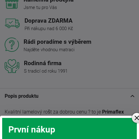
Jsme tu pro Vás
Doprava ZDARMA
Při nákupu nad 6 000 Kč
Rádi poradíme s výběrem
Najděte vhodnou matraci
Rodinná firma
S tradicí od roku 1991
Popis produktu
Kvalitní lamelový rošt za dobrou cenu ? to je
Primaflex
Motor
. Rošt je vhodný jak pro běžné spaní, tak i pro
komfortnější přespávání na chatě či do studentského
První nákup
pokoje.