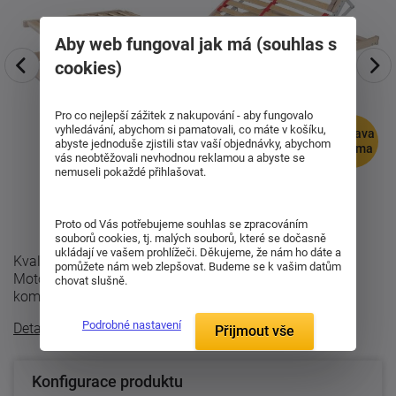
Aby web fungoval jak má (souhlas s
cookies)
Pro co nejlepší zážitek z nakupování - aby fungovalo
vyhledávání, abychom si pamatovali, co máte v košíku,
doprava
abyste jednoduše zjistili stav vaší objednávky, abychom
zdarma
vás neobtěžovali nevhodnou reklamou a abyste se
nemuseli pokaždé přihlašovat.
Proto od Vás potřebujeme souhlas se zpracováním
souborů cookies, tj. malých souborů, které se dočasně
ukládají ve vašem prohlížeči. Děkujeme, že nám ho dáte a
Kvalitní lamelový rošt za dobrou cenu ? to je Primaflex
pomůžete nám web zlepšovat. Budeme se k vašim datům
Motor. Rošt je vhodný jak pro běžné spaní, tak i pro
chovat slušně.
komfortnější přespávání na ...
Podrobné nastavení
Detailní popis
Přijmout vše
Konfigurace produktu