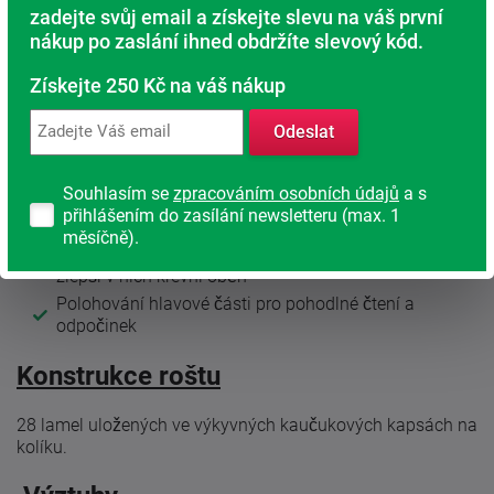
Postelový rošt s motorovým polohováním pro pohodlné
zadejte svůj email a získejte slevu na váš první
polohování bez nutnosti vstávat z lůžka.
nákup po zaslání ihned obdržíte slevový kód.
3 anatomické zóny
podporují správné rozložení váhy těla
Získejte 250 Kč na váš nákup
na matraci.
Odeslat
Polohování
Lamelový rošt s polohováním pomocí motoru. Polohování
Souhlasím se
zpracováním osobních údajů
a s
má mnoho výhod:
přihlášením do zasílání newsletteru (max. 1
měsíčně).
Polohování nožní části uleví unaveným nohám a
zlepší v nich krevní oběh
Polohování hlavové části pro pohodlné čtení a
odpočinek
Konstrukce roštu
28 lamel uložených ve výkyvných kaučukových kapsách na
kolíku.