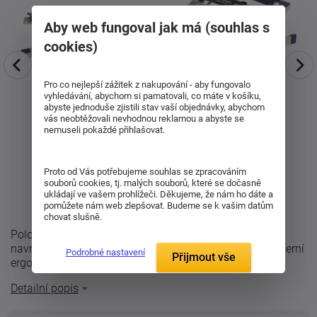
Aby web fungoval jak má (souhlas s
cookies)
Pro co nejlepší zážitek z nakupování - aby fungovalo
vyhledávání, abychom si pamatovali, co máte v košíku,
abyste jednoduše zjistili stav vaší objednávky, abychom
vás neobtěžovali nevhodnou reklamou a abyste se
nemuseli pokaždé přihlašovat.
Proto od Vás potřebujeme souhlas se zpracováním
souborů cookies, tj. malých souborů, které se dočasně
ukládají ve vašem prohlížeči. Děkujeme, že nám ho dáte a
pomůžete nám web zlepšovat. Budeme se k vašim datům
chovat slušně.
Polohovatelný Terzaflex HN je komfortní lamelový rošt
navržený pro zákazníky, kteří hledají vyšší pohodlí, moderní
Podrobné nastavení
Přijmout vše
ergonomii a stabilní ...
Detailní popis