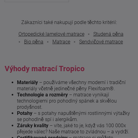
Zákazníci také nakupují podle těchto kritérií:
Ortopedické lamelové matrace
Studená pěna
Bio pěna
Matrace
Sendvičové matrace
Výhody matrací Tropico
Materiály
– používáme všechny moderní i tradiční
materiály včetně jedinečné pěny Flexifoam®.
Technologie a rozměry
– matrace vynikají
technologiemi pro pohodlný spánek a skvělou
prodyšnost.
Potahy
– s potahy napuštěnými rostlinnými výtažky
se pohodlně spí i alergikům.
Záruky kvality
– víte, jaké to je, když vás 100 000x
přejede válec? Naše matrace to zvládnou – a vydrží.
Certifikované prodejny
– matrace si můžete