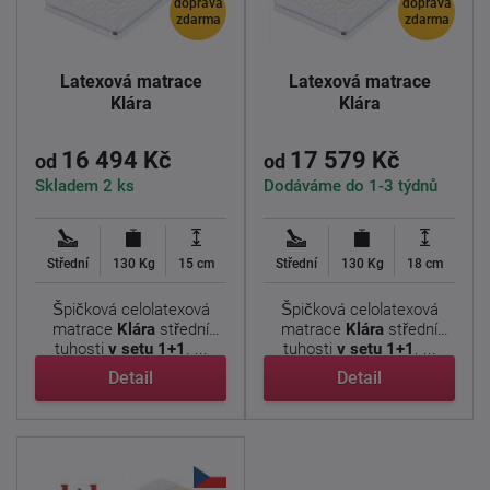
doprava
doprava
zdarma
zdarma
Latexová matrace
Latexová matrace
Klára
Klára
16 494 Kč
17 579 Kč
od
od
Skladem 2 ks
Dodáváme do 1-3 týdnů
Střední
130 Kg
15 cm
Střední
130 Kg
18 cm
Špičková celolatexová
Špičková celolatexová
matrace
Klára
střední
matrace
Klára
střední
tuhosti
v setu 1+1
. ...
tuhosti
v setu 1+1
. ...
Detail
Detail