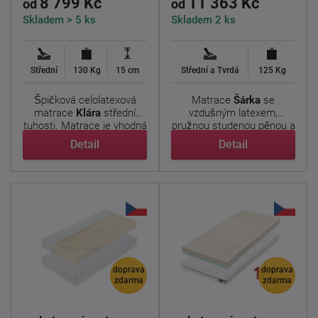
8 799 Kč
11 363 Kč
od
od
Skladem > 5 ks
Skladem 2 ks
Střední
130 Kg
15 cm
Střední a Tvrdá
125 Kg
Špičková celolatexová
Matrace
Šárka
se
matrace
Klára
střední
vzdušným latexem,
tuhosti. Matrace je vhodná
pružnou studenou pěnou a
...
prošívaným ...
Detail
Detail
doprava
doprava
zdarma
zdarma