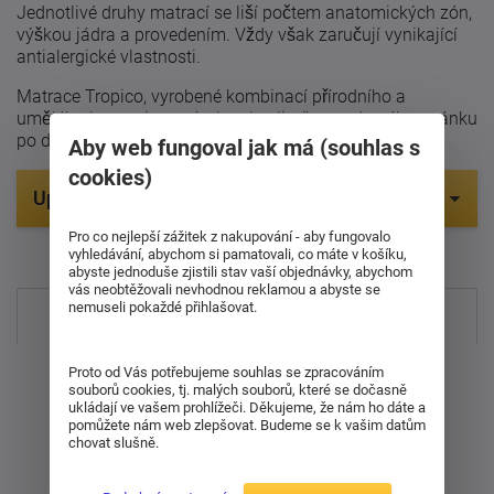
Jednotlivé druhy matrací se liší počtem anatomických zón,
výškou jádra a provedením. Vždy však zaručují vynikající
antialergické vlastnosti.
Matrace Tropico, vyrobené kombinací přírodního a
umělého latexu, jsou zárukou kvalitního a zdravého spánku
po dlouhou dobu.
Aby web fungoval jak má (souhlas s
cookies)
Upřesnit parametry
Pro co nejlepší zážitek z nakupování - aby fungovalo
Položek na zobrazení:
9
vyhledávání, abychom si pamatovali, co máte v košíku,
abyste jednoduše zjistili stav vaší objednávky, abychom
vás neobtěžovali nevhodnou reklamou a abyste se
nemuseli pokaždé přihlašovat.
Nejprodávanější
Od nejdražšího
Proto od Vás potřebujeme souhlas se zpracováním
souborů cookies, tj. malých souborů, které se dočasně
ukládají ve vašem prohlížeči. Děkujeme, že nám ho dáte a
pomůžete nám web zlepšovat. Budeme se k vašim datům
Od nejlevnějšího
chovat slušně.
Nejnovější