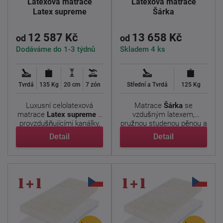
Latexová matrace
Latexová matrace
Latex supreme
Šárka
12 587 Kč
13 658 Kč
od
od
Dodáváme do 1-3 týdnů
Skladem 4 ks
Tvrdá
135 Kg
20 cm
7 zón
Střední a Tvrdá
125 Kg
Luxusní celolatexová
Matrace
Šárka
se
matrace
Latex supreme
s
vzdušným latexem,
provzdušňujícími kanálky,
pružnou studenou pěnou a
...
prošívaným ...
Detail
Detail