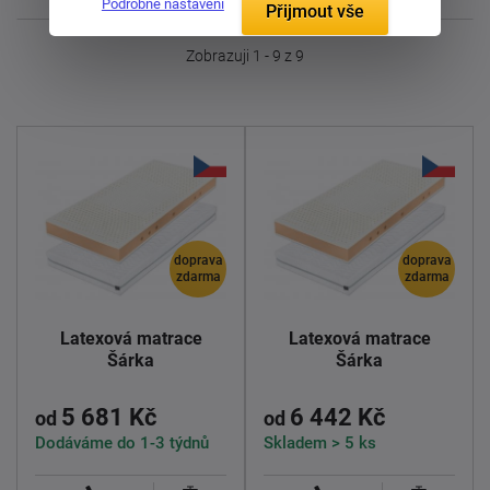
Podrobné nastavení
Přijmout vše
Zobrazuji 1 - 9 z 9
doprava
doprava
zdarma
zdarma
Latexová matrace
Latexová matrace
Šárka
Šárka
5 681 Kč
6 442 Kč
od
od
Dodáváme do 1-3 týdnů
Skladem > 5 ks