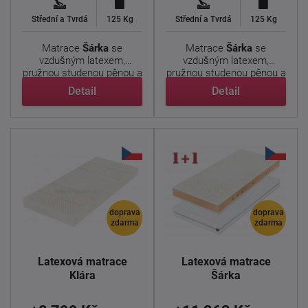
Střední a Tvrdá
125 Kg
Střední a Tvrdá
125 Kg
Matrace
Šárka
se
Matrace
Šárka
se
vzdušným latexem,
vzdušným latexem,
pružnou studenou pěnou a
pružnou studenou pěnou a
prošívaným ...
prošívaným ...
Detail
Detail
doprava
doprava
zdarma
zdarma
Latexová matrace
Latexová matrace
Klára
Šárka