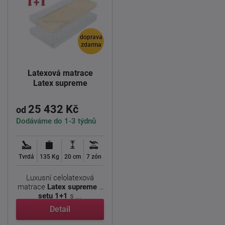
doprava
zdarma
Latexová matrace
Latex supreme
25 432 Kč
od
Dodáváme do 1-3 týdnů
Tvrdá
135 Kg
20 cm
7 zón
Luxusní celolatexová
matrace
Latex supreme v
setu 1+1
s ...
Detail