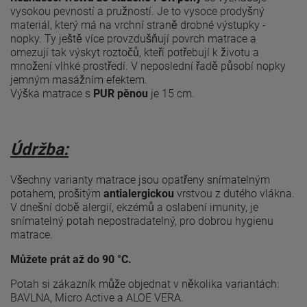
vysokou pevností a pružností. Je to vysoce prodyšný
materiál, který má na vrchní straně drobné výstupky -
nopky. Ty ještě více provzdušňují povrch matrace a
omezují tak výskyt roztočů, kteří potřebují k životu a
množení vlhké prostředí. V neposlední řadě působí nopky
jemným masážním efektem.
Výška matrace s
PUR pěnou
je 15 cm.
Údržba:
Všechny varianty matrace jsou opatřeny snímatelným
potahem, prošitým
antialergickou
vrstvou z dutého vlákna.
V dnešní době alergií, ekzémů a oslabení imunity, je
snímatelný potah nepostradatelný, pro dobrou hygienu
matrace.
Můžete prát až do 90 °C.
Potah si zákazník může objednat v několika variantách:
BAVLNA, Micro Active a ALOE VERA.