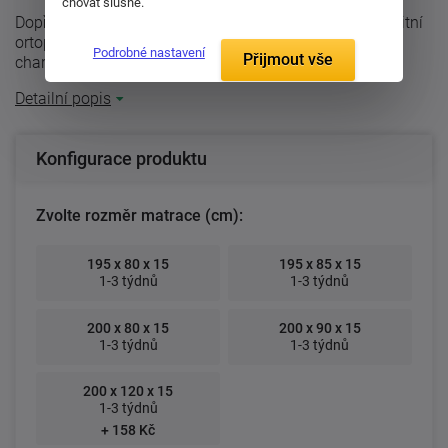
chovat slušně.
Dopřejte si zdravý spánek a dokonalou relaxaci na kvalitní
ortopedické matraci Sára klasik. Pro tuto matraci jsou
Podrobné nastavení
Přijmout vše
charakteristické tři ...
Detailní popis
Konfigurace produktu
Zvolte rozměr matrace (cm):
195 x 80 x 15
195 x 85 x 15
1-3 týdnů
1-3 týdnů
200 x 80 x 15
200 x 90 x 15
1-3 týdnů
1-3 týdnů
200 x 120 x 15
1-3 týdnů
+ 158 Kč