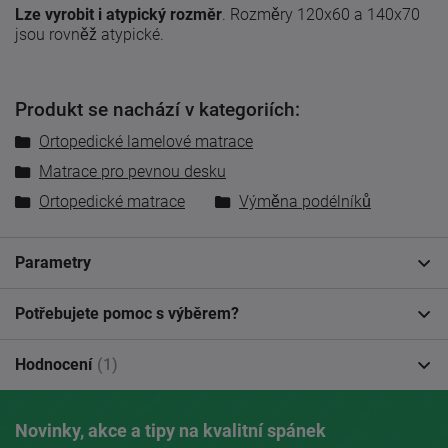
Lze vyrobit i atypický rozměr
. Rozměry 120x60 a 140x70
jsou rovněž atypické.
Produkt se nachází v kategoriích:
Ortopedické lamelové matrace
Matrace pro pevnou desku
Ortopedické matrace
Výměna podélníků
Parametry
Potřebujete pomoc s výběrem?
Hodnocení
(1)
Novinky, akce a tipy na kvalitní spánek