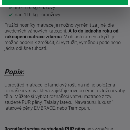
60 - 80 kg - modrý
80 - 110 kg - růžový
nad 110 kg - oranžový
Pružící nosníky matrace je možno vyměnit za jiné, dle
uvedených váhových kategorií.
A to do jednoho roku od
zakoupení matrace
zdarma
. V oblasti ramen a kyčlí je
možné podélník změkčit, či vyztužit, výměnou podélného
jádra odlišné tuhosti.
Popis:
Uprostřed matrace je lamelový rošt, na něj je položena
roznášecí vrstva, která zajišťuje rovnoměrné rozložení váhy
těla. Můžete si vybrat roznášecí vrstvu matrace z tzv.
studené PUR pěny, Talalay latexu, Nawapuru, luxusní
latexové pěny EMBRACE, nebo Termopuru.
Roznášecí vrstva ze studené PUR pěny
se vyznačuje