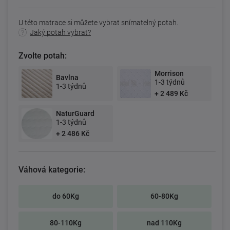
U této matrace si můžete vybrat snímatelný potah.
Jaký potah vybrat?
Zvolte potah:
Morrison
Bavlna
1-3 týdnů
1-3 týdnů
+ 2 489 Kč
NaturGuard
1-3 týdnů
+ 2 486 Kč
Váhová kategorie:
do 60Kg
60-80Kg
80-110Kg
nad 110Kg