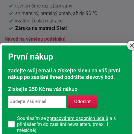
rovnoměrné rozložení váhy
snímatelný, pratelný potah, až do 90 °C
kvalitní česká matrace
Záruka na matraci 5 let!
Návod na výměnu podélníků
Matrace SÁRA klasik získala pro své vynikající vlastnosti
První nákup
6x za sebou značku jakosti CZECH MADE.
Matrace SÁRA získala prestižní ocenění "
ČESKÁ KVALITA
zadejte svůj email a získejte slevu na váš první
NÁBYTEK
".
nákup po zaslání ihned obdržíte slevový kód.
Získejte 250 Kč na váš nákup
PUR nosníky
Odeslat
Podle hmotnosti uživatele lze nastavit tvrdost pružení
matrace v těchto váhových kategoriích:
Souhlasím se
zpracováním osobních údajů
a s
přihlášením do zasílání newsletteru (max. 1
do 60 kg - šedý
měsíčně).