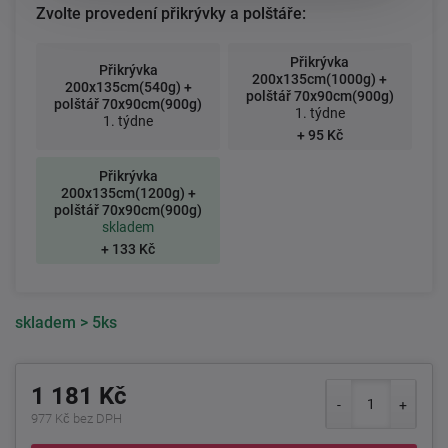
Zvolte provedení přikrývky a polštáře:
Přikrývka
Přikrývka
200x135cm(1000g) +
200x135cm(540g) +
polštář 70x90cm(900g)
polštář 70x90cm(900g)
1. týdne
1. týdne
+ 95 Kč
Přikrývka
200x135cm(1200g) +
polštář 70x90cm(900g)
skladem
+ 133 Kč
skladem
> 5ks
1 181 Kč
977 Kč bez DPH