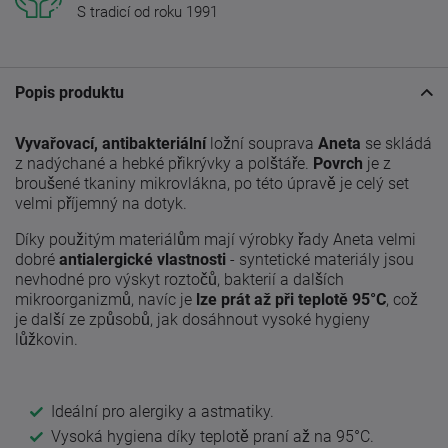
S tradicí od roku 1991
Popis produktu
Vyvařovací, antibakteriální
ložní souprava
Aneta
se skládá
z nadýchané a hebké přikrývky a polštáře.
Povrch
je z
broušené tkaniny mikrovlákna, po této úpravě je celý set
velmi příjemný na dotyk.
Díky použitým materiálům mají výrobky řady Aneta velmi
dobré
antialergické vlastnosti
- syntetické materiály jsou
nevhodné pro výskyt roztočů, bakterií a dalších
mikroorganizmů, navíc je
lze prát až při teplotě 95°C
, což
je další ze způsobů, jak dosáhnout vysoké hygieny
lůžkovin.
Ideální pro alergiky a astmatiky.
Vysoká hygiena díky teplotě praní až na 95°C.