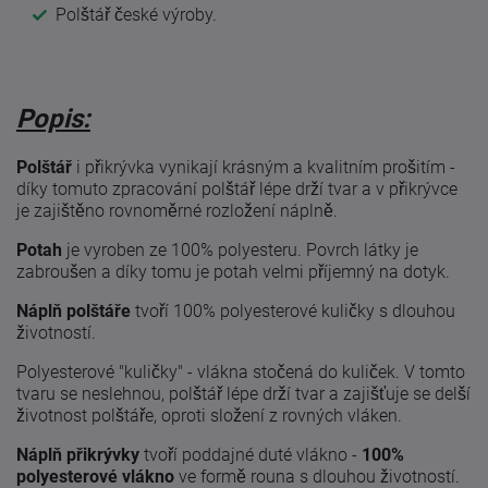
Polštář české výroby.
Popis:
Polštář
i přikrývka vynikají krásným a kvalitním prošitím -
díky tomuto zpracování polštář lépe drží tvar a v přikrývce
je zajištěno rovnoměrné rozložení náplně.
Potah
je vyroben ze 100% polyesteru. Povrch látky je
zabroušen a díky tomu je potah velmi příjemný na dotyk.
Náplň polštáře
tvoří 100% polyesterové kuličky s dlouhou
životností.
P
olyesterové "kuličky" - vlákna stočená do kuliček. V tomto
tvaru se neslehnou, polštář lépe drží tvar a zajišťuje se delší
životnost polštáře, oproti složení z rovných vláken.
Náplň přikrývky
tvoří poddajné duté vlákno -
100%
polyesterové vlákno
ve formě rouna s dlouhou životností.