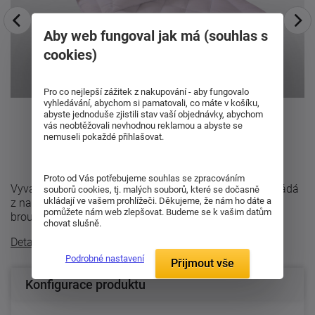
Aby web fungoval jak má (souhlas s
cookies)
Pro co nejlepší zážitek z nakupování - aby fungovalo
vyhledávání, abychom si pamatovali, co máte v košíku,
abyste jednoduše zjistili stav vaší objednávky, abychom
vás neobtěžovali nevhodnou reklamou a abyste se
nemuseli pokaždé přihlašovat.
Proto od Vás potřebujeme souhlas se zpracováním
Vyvařovací, antibakteriální ložní souprava Aneta se skládá
souborů cookies, tj. malých souborů, které se dočasně
ukládají ve vašem prohlížeči. Děkujeme, že nám ho dáte a
z nadýchané a hebké přikrývky a polštáře. Povrch je z
pomůžete nám web zlepšovat. Budeme se k vašim datům
broušené tkaniny ...
chovat slušně.
Detailní popis
Podrobné nastavení
Přijmout vše
Konfigurace produktu