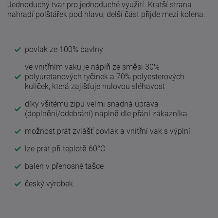
Jednoduchý tvar pro jednoduché využití. Kratší strana
nahradí polštářek pod hlavu, delší část přijde mezi kolena.
povlak ze 100% bavlny
ve vnitřním vaku je náplň ze směsi 30%
polyuretanových tyčinek a 70% polyesterových
kuliček, která zajišťuje nulovou sléhavost
díky všitému zipu velmi snadná úprava
(doplnění/odebrání) náplně dle přání zákazníka
možnost prát zvlášť povlak a vnitřní vak s výplní
lze prát při teplotě 60°C
balen v přenosné tašce
český výrobek