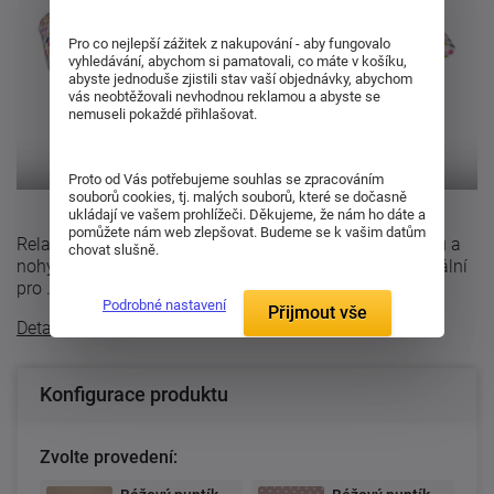
Pro co nejlepší zážitek z nakupování - aby fungovalo
vyhledávání, abychom si pamatovali, co máte v košíku,
abyste jednoduše zjistili stav vaší objednávky, abychom
vás neobtěžovali nevhodnou reklamou a abyste se
nemuseli pokaždé přihlašovat.
Proto od Vás potřebujeme souhlas se zpracováním
souborů cookies, tj. malých souborů, které se dočasně
ukládají ve vašem prohlížeči. Děkujeme, že nám ho dáte a
pomůžete nám web zlepšovat. Budeme se k vašim datům
Relaxační polštář Sedmička slouží jako opora pro hlavu a
chovat slušně.
nohy. Zajistí optimální oporu a komfort při spaní, je ideální
pro ...
Podrobné nastavení
Přijmout vše
Detailní popis
Konfigurace produktu
Zvolte provedení: