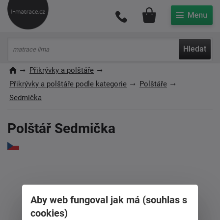
Můj účet
Hledat
Přikrývky a polštáře
Přikrývky a polštáře podle kategorie
Polštáře
Sedmička
Polštář Sedmička
Aby web fungoval jak má (souhlas s
cookies)