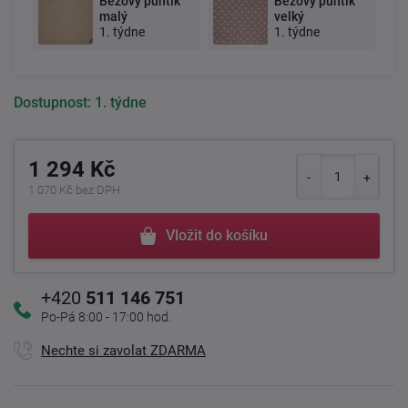
Béžový puntík
Béžový puntík
malý
velký
1. týdne
1. týdne
Dostupnost:
1. týdne
1 294 Kč
1 070 Kč bez DPH
Vložit do košíku
+420
511 146 751
Po-Pá 8:00 - 17:00 hod.
Nechte si zavolat ZDARMA