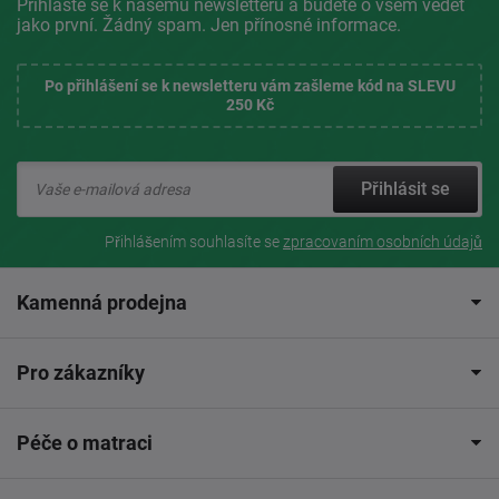
Přihlaste se k našemu newsletteru a budete o všem vědět
jako první. Žádný spam. Jen přínosné informace.
Po přihlášení se k newsletteru vám zašleme kód na SLEVU
250 Kč
Přihlásit se
Přihlášením souhlasíte se
zpracovaním osobních údajů
Kamenná prodejna
Pro zákazníky
Péče o matraci