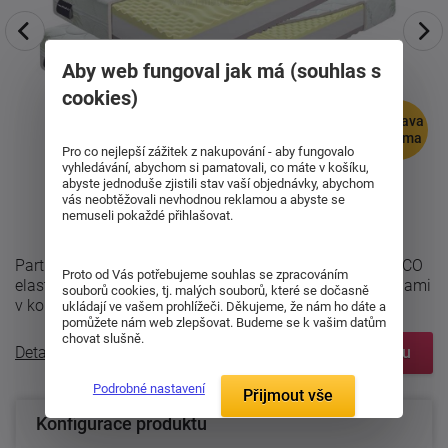
Aby web fungoval jak má (souhlas s
cookies)
doprava
zdarma
Pro co nejlepší zážitek z nakupování - aby fungovalo
vyhledávání, abychom si pamatovali, co máte v košíku,
abyste jednoduše zjistili stav vaší objednávky, abychom
vás neobtěžovali nevhodnou reklamou a abyste se
nemuseli pokaždé přihlašovat.
Partnerská sendvičová matrace Artuš v setu 1 + 1 z VISCO
Proto od Vás potřebujeme souhlas se zpracováním
elastické pěny (paměťová, líná) se 7 anatomickými zónami
souborů cookies, tj. malých souborů, které se dočasně
v kombinaci s jádrem PUR ...
ukládají ve vašem prohlížeči. Děkujeme, že nám ho dáte a
pomůžete nám web zlepšovat. Budeme se k vašim datům
chovat slušně.
Detailní popis
Zobrazit prvky systému
Podrobné nastavení
Přijmout vše
Konfigurace produktu