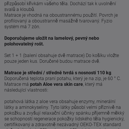
přizpůsobí křivkám vašeho těla.
Dochází tak k uvolnění
svalů a kloubů.
Matrace je vhodná na oboustrannému použití.
Povrch je
profilovaný a oboustranně masážně tvarovaný.
Fyzio
systém má 7 zón.
Doporučujeme uložit na lamelový, pevný nebo
polohovatelný rošt.
Set 1 + 1 (balení obsahuje dvě matrace) Do košíku vložte
pouze jeden kus.
Doručené budou matrace dvě.
Matrace je střední / středně tvrdá s nosností 110 kg
.
Doporučená teplota praní potahu, který je na zip, je 60 ° C.
Matrace má
potah Aloe vera skin care
, který má
následující vlastnosti:
potahová látka z aloe vera obsahuje enzymy, minerální
látky a aminokyseliny.
Tyto látky působí velmi příznivě na
pokožku a zvyšují relaxační účinky spánku
příjemně měkký
se schopností regenerace pokožky lidského těla
hygienický,
certifikovaný a zdravotně nezávadný OEKO-TEX standard