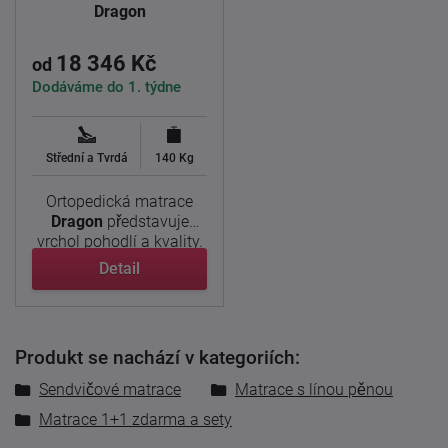
Dragon
18 346 Kč
od
Dodáváme do 1. týdne
Střední a Tvrdá
140 Kg
Ortopedická matrace
Dragon
představuje
vrchol pohodlí a kvality.
Díky ...
Detail
Produkt se nachází v kategoriích:
Sendvičové matrace
Matrace s línou pěnou
Matrace 1+1 zdarma a sety