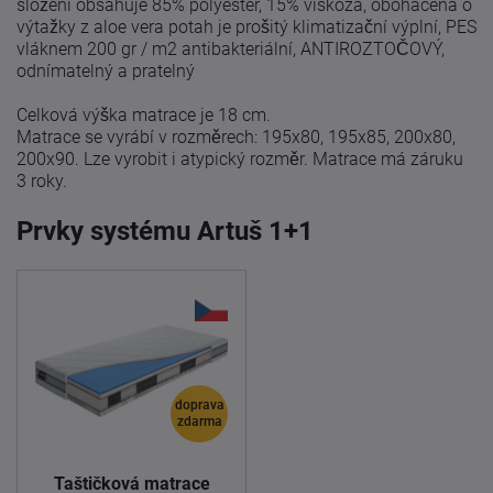
složení obsahuje 85% polyester, 15% viskóza, obohacená o
výtažky z aloe vera
potah je prošitý klimatizační výplní, PES
vláknem 200 gr / m2
antibakteriální, ANTIROZTOČOVÝ,
odnímatelný a pratelný
Celková výška matrace je 18 cm.
Matrace se vyrábí v rozměrech: 195x80, 195x85, 200x80,
200x90.
Lze vyrobit i atypický rozměr.
Matrace má záruku
3 roky.
Prvky systému Artuš 1+1
doprava
zdarma
Taštičková matrace