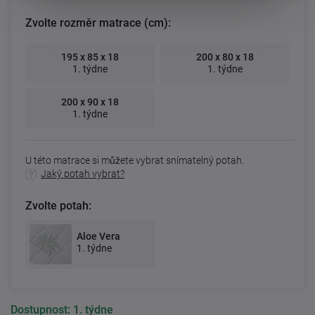
Zvolte rozměr matrace (cm):
195 x 85 x 18
200 x 80 x 18
1. týdne
1. týdne
200 x 90 x 18
1. týdne
U této matrace si můžete vybrat snímatelný potah.
Jaký potah vybrat?
Zvolte potah:
Aloe Vera
1. týdne
Dostupnost:
1. týdne