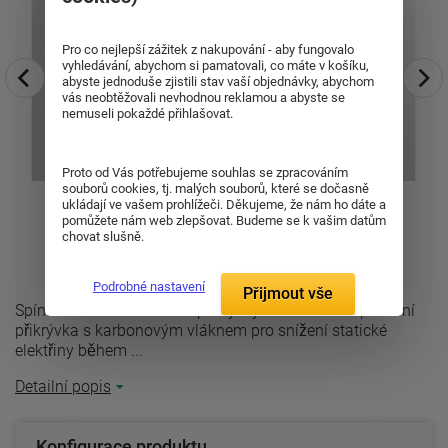
Pro co nejlepší zážitek z nakupování - aby fungovalo
vyhledávání, abychom si pamatovali, co máte v košíku,
abyste jednoduše zjistili stav vaší objednávky, abychom
vás neobtěžovali nevhodnou reklamou a abyste se
nemuseli pokaždé přihlašovat.
Proto od Vás potřebujeme souhlas se zpracováním
souborů cookies, tj. malých souborů, které se dočasně
ukládají ve vašem prohlížeči. Děkujeme, že nám ho dáte a
pomůžete nám web zlepšovat. Budeme se k vašim datům
chovat slušně.
Podrobné nastavení
Přijmout vše
Spínací varianta oblíbené přikrývky Anti-stress - speciální
přikrývka s karbonovým vláknem pro snížení statické
elektřiny během ...
Detailní popis
Konfigurace produktu