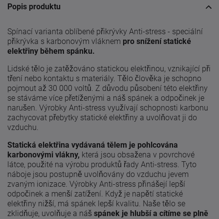
Popis produktu
Spínací varianta oblíbené přikrývky Anti-stress - speciální
přikrývka s karbonovým vláknem
pro snížení statické
elektřiny během spánku.
Lidské tělo je zatěžováno statickou elektřinou, vznikající při
tření nebo kontaktu s materiály. Tělo člověka je schopno
pojmout až 30 000 voltů. Z důvodu působení této elektřiny
se stáváme více přetíženými a náš spánek a odpočinek je
narušen. Výrobky Anti-stress využívají schopnosti karbonu
zachycovat přebytky statické elektřiny a uvolňovat ji do
vzduchu.
Statická elektřina vydávaná tělem je pohlcována
karbonovými vlákny,
která jsou obsažena v povrchové
látce, použité na výrobu produktů řady Anti-stress. Tyto
náboje jsou postupně uvolňovány do vzduchu jevem
zvaným ionizace. Výrobky Anti-stress přinášejí lepší
odpočinek a menší zatížení. Když je napětí statické
elektřiny nižší, má spánek lepší kvalitu. Naše tělo se
zklidňuje, uvolňuje a náš
spánek je hlubší a cítíme se plně