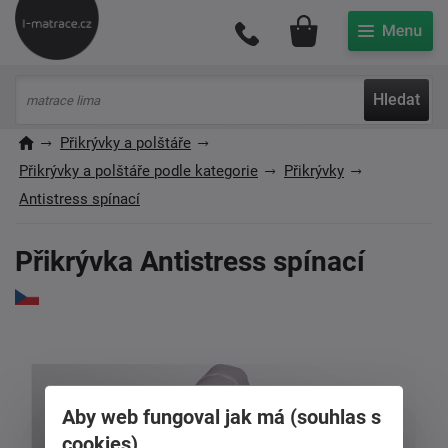
Můj účet
Hledat
Přikrývky a polštáře
Přikrývky a polštáře podle kategorie
Přikrývky
Antistress spínací
Přikrývka Antistress spínací
Aby web fungoval jak má (souhlas s
cookies)