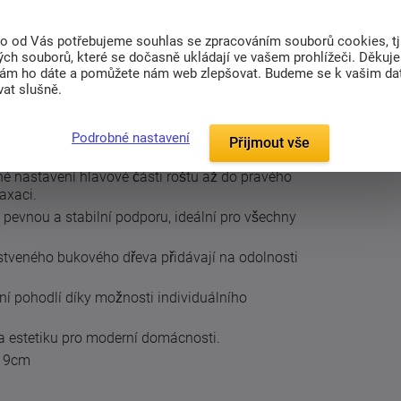
to od Vás potřebujeme souhlas se zpracováním souborů cookies, tj
(0)
Související zboží (4)
ch souborů, které se dočasně ukládají ve vašem prohlížeči. Děkuj
nám ho dáte a pomůžete nám web zlepšovat. Budeme se k vašim d
at slušně.
ošt s motorovým polohováním pro maximální
Podrobné nastavení
Přijmout vše
nastavení hlavové části roštu až do pravého
laxaci.
pevnou a stabilní podporu, ideální pro všechny
tveného bukového dřeva přidávají na odolnosti
ní pohodlí díky možnosti individuálního
 estetiku pro moderní domácnosti.
 19cm