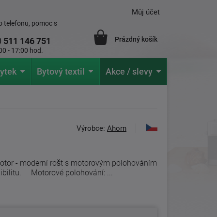
Můj účet
 telefonu, pomoc s
Prázdný košík
0
511 146 751
00 - 17:00 hod.
ytek
Bytový textil
Akce / slevy
Výrobce:
Ahorn
otor - moderní rošt s motorovým polohováním
ibilitu. Motorové polohování: ...