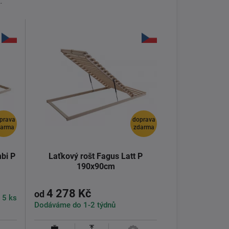
:
prava
doprava
darma
zdarma
bi P
Laťkový rošt Fagus Latt P
190x90cm
4 278 Kč
od
 5 ks
Dodáváme do 1-2 týdnů