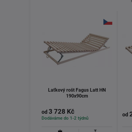
Laťkový rošt Fagus Latt HN
190x90cm
3 728 Kč
od
od
Dodáváme do 1-2 týdnů