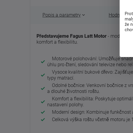
Pro
Popis a parametry
Hodnocení 
malý
že 
chov
Představujeme Fagus Latt Motor
- moderní r
komfort a flexibilitu.
Motorové polohování: Umožňuje snadné 
úhlu pro čtení, sledování televize nebo re
Vysoce kvalitní bukové dřevo: Zajišťuje 
typy matrací.
Odolné bočnice: Venkovní bočnice z vrs
a dlouhé životnosti roštu.
Komfort a flexibilita: Poskytuje optimál
nastavení polohy.
Moderní design: Kombinuje funkčnost a
Celková výška roštu včetně motoru je