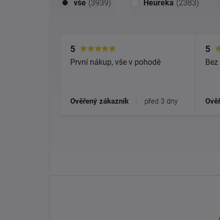
vše
(3939)
Heureka
(2383)
5
5
První nákup, vše v pohodě
Bez 
Ověřený zákazník
|
před 3 dny
Ověř