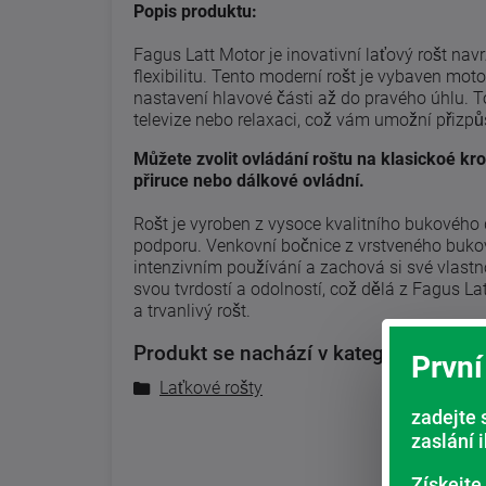
Popis produktu:
Fagus Latt Motor je inovativní laťový rošt navr
flexibilitu. Tento moderní rošt je vybaven 
nastavení hlavové části až do pravého úhlu. To
televize nebo relaxaci, což vám umožní přizpůs
Můžete zvolit ovládání roštu na klasickoé kr
přiruce nebo dálkové ovládní.
Rošt je vyroben z vysoce kvalitního bukového d
podporu. Venkovní bočnice z vrstveného bukovéh
intenzivním používání a zachová si své vlastn
svou tvrdostí a odolností, což dělá z Fagus Latt
a trvanlivý rošt.
Produkt se nachází v kategoriích:
První
Laťkové rošty
zadejte 
zaslání 
Získejte