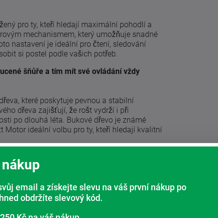
žený pro ty, kteří hledají maximální pohodlí a
motorovým mechanismem, který umožňuje snadné
to nastavení je ideální pro čtení, sledování
obit si postel podle vašich potřeb.
oucené šňůře a tím mít své ovládání vždy
řeva, které poskytuje pevnou a stabilní
o dřeva zajišťují, že rošt vydrží i při
osti po dlouhá léta. Bukové dřevo je známé
 Motor ideální volbu pro ty, kteří hledají kvalitní
 nákup
svůj email a získejte slevu na váš první nákup po
ihned obdržíte slevový kód.
 250 Kč na váš nákup