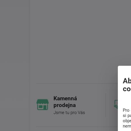
Ab
co
Kamenná
prodejna
Pro 
Jsme tu pro Vás
si p
obj
nem