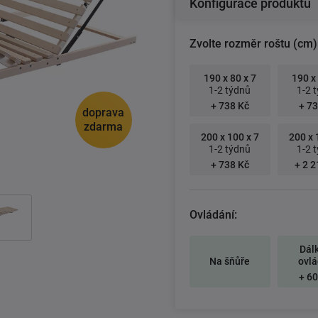
Konfigurace produktu
Zvolte rozměr roštu (cm)
190 x 80 x 7
190 x 
1-2 týdnů
1-2 
+ 738 Kč
+ 73
doprava
zdarma
200 x 100 x 7
200 x 
1-2 týdnů
1-2 
+ 738 Kč
+ 2 2
Ovládání:
Dál
Na šňůře
ovlá
+ 60