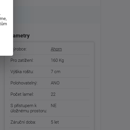
.
eme,
atům
Parametry
Výrobce:
Ahorn
Pro zatížení:
160 Kg
Výška roštu:
7 cm
Polohovatelný:
ANO
Počet lamel:
22
S přístupem k
NE
úložnému prostoru:
Záruční doba:
5 let