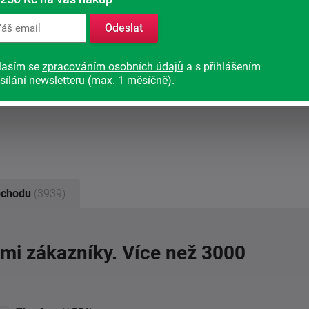
Odeslat
lasím se
zpracováním osobních údajů
a s přihlášením
sílání newsletteru (max. 1 měsíčně).
bchodu
(3939)
imi zákazníky. Více než 3000