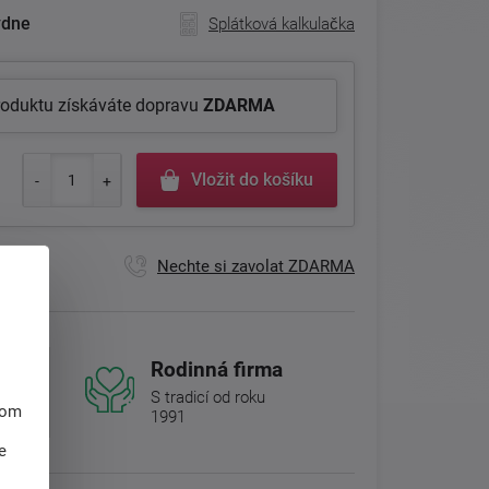
ýdne
Splátková kalkulačka
roduktu získáváte dopravu
ZDARMA
Vložit do košíku
Nechte si zavolat ZDARMA
Rodinná firma
S tradicí od roku
hom
1991
e