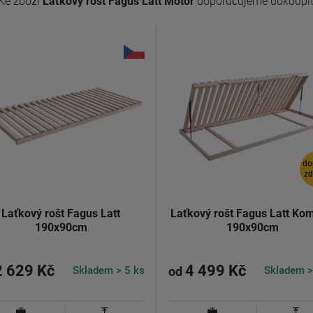
Ke zboží
Laťkový rošt Fagus Latt Motor
doporučujeme dokoupit
do
z
Laťkový rošt Fagus Latt
Laťkový rošt Fagus Latt Kom
190x90cm
190x90cm
2 629 Kč
4 499 Kč
Skladem > 5 ks
Skladem >
od