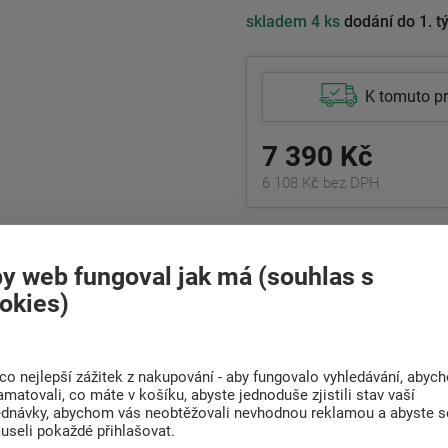
skladem
4 ks
dodání do 1. t
K tomuto p
7 390 Kč
6 108 Kč bez DPH
+420
511 146 751
Po-Pá 8:00 - 17:00 hod.
y web fungoval jak má (souhlas s
okies)
Doprava
Rádi poradíme s
ZDARMA
výběrem
Při nákupu nad 6 000
co nejlepší zážitek z nakupování - aby fungovalo vyhledávání, abyc
Najděte vhodnou matraci
Kč
amatovali, co máte v košíku, abyste jednoduše zjistili stav vaší
ednávky, abychom vás neobtěžovali nevhodnou reklamou a abyste s
useli pokaždé přihlašovat.