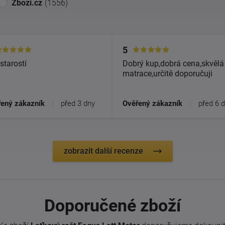
Zbozi.cz
(1556)
5
starostí
Dobrý kup,dobrá cena,skvělá
matrace,určitě doporučuji
ený zákazník
|
před 3 dny
Ověřený zákazník
|
před 6 
zobrazit další recenze
Doporučené zboží