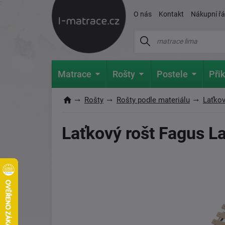
O nás
Kontakt
Nákupní ř
Matrace
Rošty
Postele
Přik
Rošty
Rošty podle materiálu
Laťkov
Laťkový rošt Fagus 