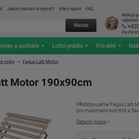
ád
Jakou matraci si vybrat?
Vše o spaní
FAQ
Nákup po
výběrem
Hledat
+42
Po-Pá 8:
rývky a polštáře
Ložní prádlo
Pro děti
Náb
é rošty
Fagus Latt Motor
Latt Motor 190x90cm
Představujeme Fagus Latt M
pro maximální komfort a flex
Detailní popis