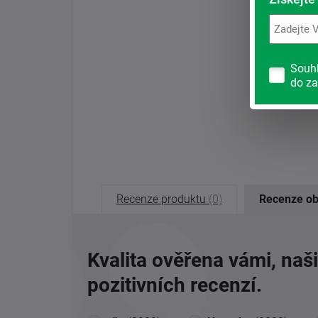
Souh
do za
Recenze produktu
(0)
Recenze o
Kvalita ověřena vámi, naš
pozitivních recenzí.