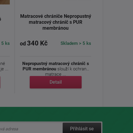
Matracové chrániče Nepropustný
é
matracový chránič s PUR
membránou
340 Kč
 5 ks
Skladem > 5 ks
od
čné
Nepropustný matracový chránič s
e ...
PUR membránou
slouží k ochraně
matrace ...
Detail
Přihlásit se