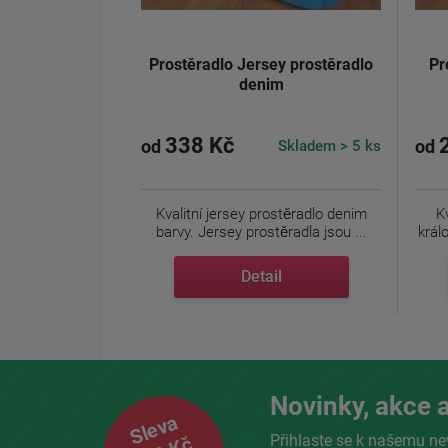
Prostěradlo Jersey prostěradlo
Pr
denim
338 Kč
Skladem > 5 ks
od
od
Kvalitní jersey prostěradlo denim
K
barvy. Jersey prostěradla jsou ...
Detail
Novinky, akce a
Sleva
Přihlaste se k našemu ne