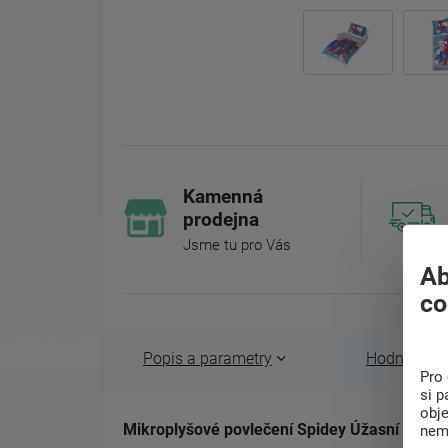
Kamenná
prodejna
Jsme tu pro Vás
Ab
co
Popis a parametry
Hodnocení 
Pro 
si p
obj
Mikroplyšové povlečení Spidey Úžasní přátelé
nem