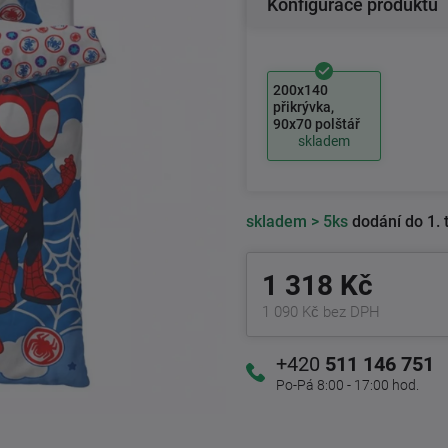
Konfigurace produktu
200x140
přikrývka,
90x70 polštář
skladem
skladem
> 5ks
dodání do 1. 
1 318 Kč
1 090 Kč bez DPH
+420
511 146 751
Po-Pá 8:00 - 17:00 hod.