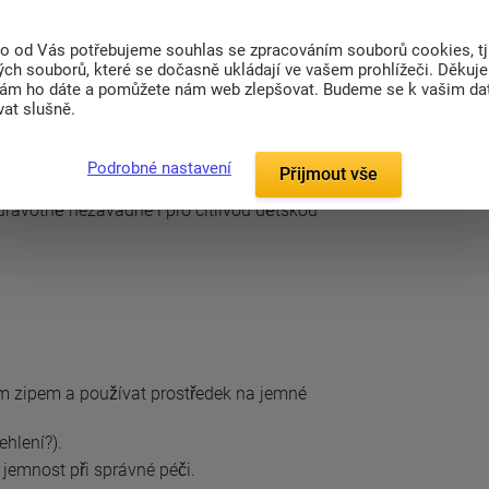
t z oblíbeného motivu! Mikroplyšové povlečení
a hravý design, který si vaše děti zamilují.
to od Vás potřebujeme souhlas se zpracováním souborů cookies, tj
ch souborů, které se dočasně ukládají ve vašem prohlížeči. Děkuj
nám ho dáte a pomůžete nám web zlepšovat. Budeme se k vašim d
x90 cm) a 1x povlak na přikrývku (140x200
at slušně.
hřejivý a příjemný na dotek.
Podrobné nastavení
Přijmout vše
lékání.
ravotně nezávadné i pro citlivou dětskou
zipem a používat prostředek na jemné
hlení?).
jemnost při správné péči.