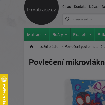
O nás
Kontakt
Nákupní ř
Matrace
Rošty
Postele
Přik
Ložní prádlo
Povlečení podle materiál
Povlečení mikrovlákno