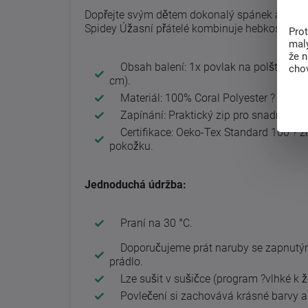
Dopřejte svým dětem dokonalý spánek a rados
Spidey Úžasní přátelé kombinuje hebkost, teplo 
Pro
malý
že 
Obsah balení: 1x povlak na polštář (70
chov
cm).
Materiál: 100% Coral Polyester ? hebký, 
Zapínání: Praktický zip pro snadné pov
Certifikace: Oeko-Tex Standard 100 ? zd
pokožku.
Jednoduchá údržba:
Praní na 30 °C.
Doporučujeme prát naruby se zapnutým 
prádlo.
Lze sušit v sušičce (program ?vlhké k že
Povlečení si zachovává krásné barvy a 