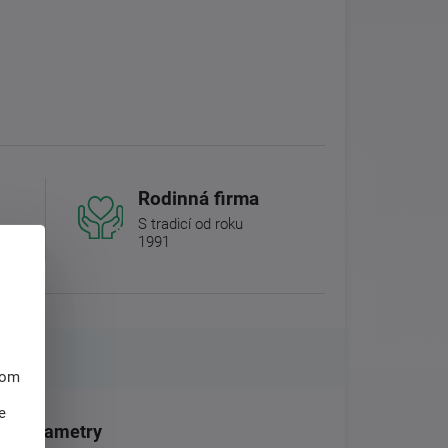
Rodinná firma
S tradicí od roku
1991
hom
e
Parametry