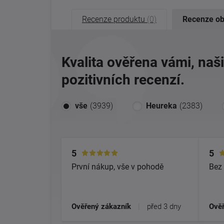
Recenze produktu
(0)
Recenze o
Kvalita ověřena vámi, naš
pozitivních recenzí.
vše
(3939)
Heureka
(2383)
5
5
První nákup, vše v pohodě
Bez 
Ověřený zákazník
|
před 3 dny
Ověř