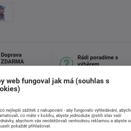
Doprava
Rádi poradíme s
ZDARMA
výběrem
Při nákupu nad 6 000
Najděte vhodnou matraci
Kč
y web fungoval jak má (souhlas s
okies)
(0)
Související zboží (4)
co nejlepší zážitek z nakupování - aby fungovalo vyhledávání, abyc
amatovali, co máte v košíku, abyste jednoduše zjistili stav vaší
ednávky, abychom vás neobtěžovali nevhodnou reklamou a abyste s
 ? Pohodlí a radost pro vaše děti!
useli pokaždé přihlašovat.