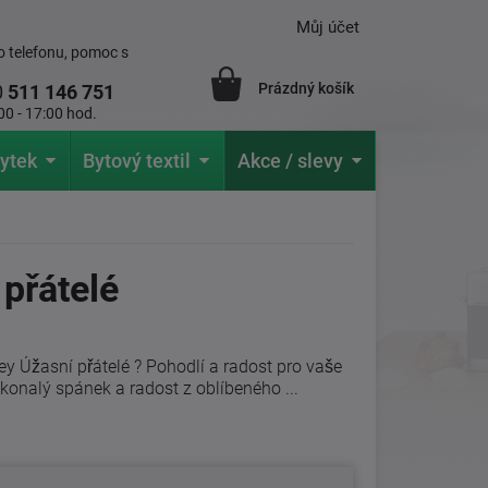
Můj účet
 telefonu, pomoc s
Prázdný košík
0
511 146 751
00 - 17:00 hod.
ytek
Bytový textil
Akce / slevy
 přátelé
y Úžasní přátelé ? Pohodlí a radost pro vaše
onalý spánek a radost z oblíbeného ...