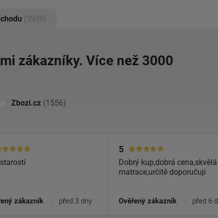
bchodu
(3939)
imi zákazníky. Více než 3000
Zbozi.cz
(1556)
5
starostí
Dobrý kup,dobrá cena,skvělá
matrace,určitě doporučuji
ený zákazník
|
před 3 dny
Ověřený zákazník
|
před 6 