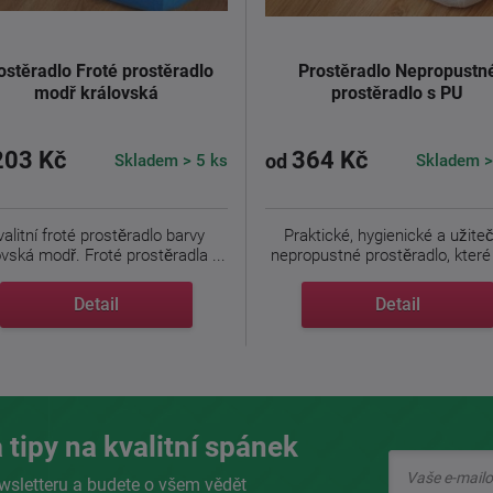
ostěradlo Froté prostěradlo
Prostěradlo Nepropustn
modř královská
prostěradlo s PU
203 Kč
364 Kč
Skladem > 5 ks
Skladem >
od
valitní froté prostěradlo barvy
Praktické, hygienické a užite
královská modř. Froté prostěradla ...
nepropustné prostěradlo, které j
Detail
Detail
 tipy na kvalitní spánek
wsletteru a budete o všem vědět