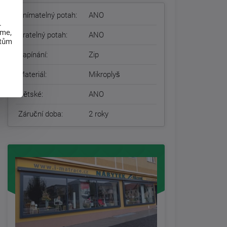
Snímatelný potah:
ANO
.
eme,
Pratelný potah:
ANO
atům
Zapínání:
Zip
Materiál:
Mikroplyš
Dětské:
ANO
Záruční doba:
2 roky