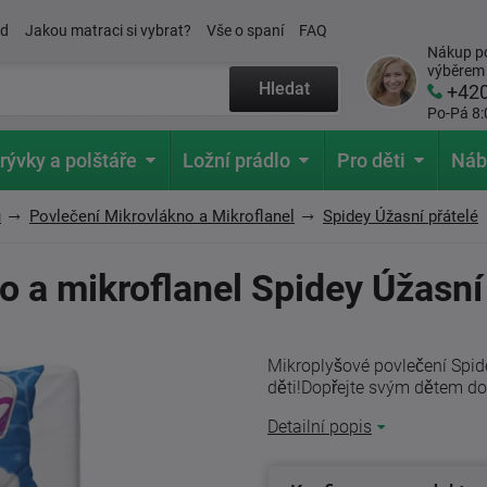
ád
Jakou matraci si vybrat?
Vše o spaní
FAQ
Nákup po
výběrem
Hledat
+42
Po-Pá 8:
rývky a polštáře
Ložní prádlo
Pro děti
Náb
u
Povlečení Mikrovlákno a Mikroflanel
Spidey Úžasní přátelé
 a mikroflanel Spidey Úžasní
Mikroplyšové povlečení Spide
děti!Dopřejte svým dětem dok
Detailní popis