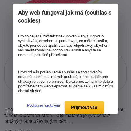
Aby web fungoval jak má (souhlas s
cookies)
Pro co nejlepší zážitek z nakupování - aby fungovalo
vyhledávání, abychom si pamatovali, co máte v košíku,
abyste jednoduše zjistili stav vaší objednávky, abychom
vás neobtěžovali nevhodnou reklamou a abyste se
nemuseli pokaždé přihlašovat.
Proto od Vás potřebujeme souhlas se zpracováním
souborů cookies, tj. malých souborů, které se dočasně
Pouze při nákupu přes i-matrace.cz
ukládají ve vašem prohlížeči. Děkujeme, že nám ho dáte a
pomůžete nám web zlepšovat. Budeme se k vašim datům
Více informací
o službě.
chovat slušně.
Podrobné nastavení
Přijmout vše
Oboustranná (partnerská) matrace Riviéra plus s rozdílnou
tuhostí a profilací stran. Tato matarce je vyrobena z
pružných a houževnatých pěn ...