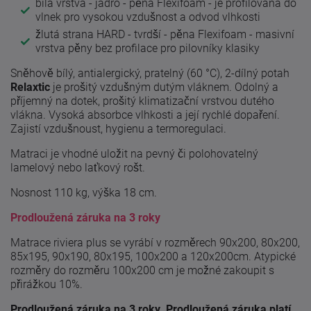
bílá vrstva - jádro - pěna Flexifoam - je profilována do
vlnek pro vysokou vzdušnost a odvod vlhkosti
žlutá strana HARD - tvrdší - pěna Flexifoam - masivní
vrstva pěny bez profilace pro pilovníky klasiky
Sněhově bílý, antialergický, pratelný (60 °C), 2-dílný potah
Relaxtic
je prošitý vzdušným dutým vláknem. Odolný a
příjemný na dotek, prošitý klimatizační vrstvou dutého
vlákna. Vysoká absorbce vlhkosti a její rychlé dopaření.
Zajistí vzdušnoust, hygienu a termoregulaci.
Matraci je vhodné uložit na pevný či polohovatelný
lamelový nebo laťkový rošt.
Nosnost 110 kg, výška 18 cm.
Prodloužená záruka na 3 roky
Matrace riviera plus se vyrábí v rozměrech 90x200, 80x200,
85x195, 90x190, 80x195, 100x200 a 120x200cm. Atypické
rozměry do rozměru 100x200 cm je možné zakoupit s
přirážkou 10%.
Prodloužená záruka na 3 roky. Prodloužená záruka platí