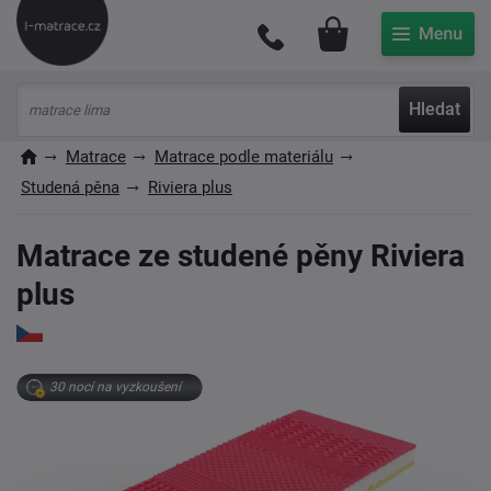
Můj účet
Hledat
Matrace
Matrace podle materiálu
Studená pěna
Riviera plus
Matrace ze studené pěny Riviera
plus
30 nocí na vyzkoušení