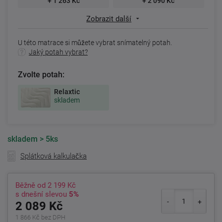
+ 1 263 Kč
+ 2 090 Kč
Zobrazit další
U této matrace si můžete vybrat snímatelný potah.
Jaký potah vybrat?
Zvolte potah:
Relaxtic
skladem
skladem
> 5ks
Splátková kalkulačka
Běžně od
2 199 Kč
s dnešní slevou
5%
2 089 Kč
1 866 Kč bez DPH