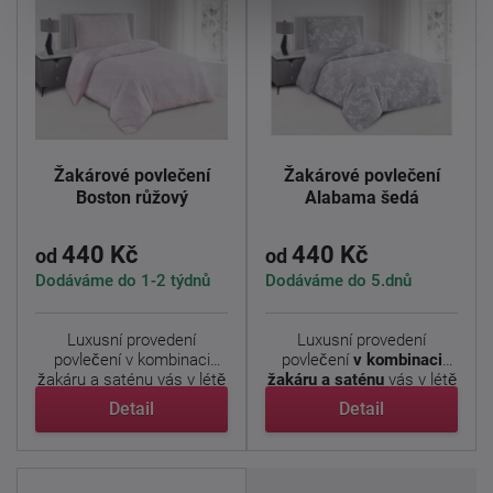
Žakárové povlečení
Žakárové povlečení
Boston růžový
Alabama šedá
440 Kč
440 Kč
od
od
Dodáváme do 1-2 týdnů
Dodáváme do 5.dnů
Luxusní provedení
Luxusní provedení
povlečení v kombinaci
povlečení
v kombinaci
žakáru a saténu vás v létě
žakáru a saténu
vás v létě
...
...
Detail
Detail