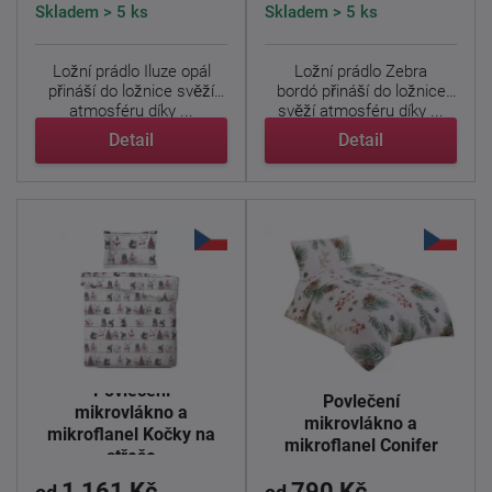
Skladem > 5 ks
Skladem > 5 ks
Ložní prádlo Iluze opál
Ložní prádlo Zebra
přináší do ložnice svěží
bordó přináší do ložnice
atmosféru díky ...
svěží atmosféru díky ...
Detail
Detail
Povlečení
Povlečení
mikrovlákno a
mikrovlákno a
mikroflanel Kočky na
mikroflanel Conifer
střeše
1 161 Kč
790 Kč