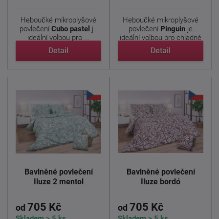
Heboučké mikroplyšové
Heboučké mikroplyšové
povlečení
Cubo pastel
je
povlečení
Pinguin
je
ideální volbou pro ...
ideální volbou pro chladné
...
Detail
Detail
Bavlněné povlečení
Bavlněné povlečení
Iluze 2 mentol
Iluze bordó
705 Kč
705 Kč
od
od
Skladem > 5 ks
Skladem > 5 ks