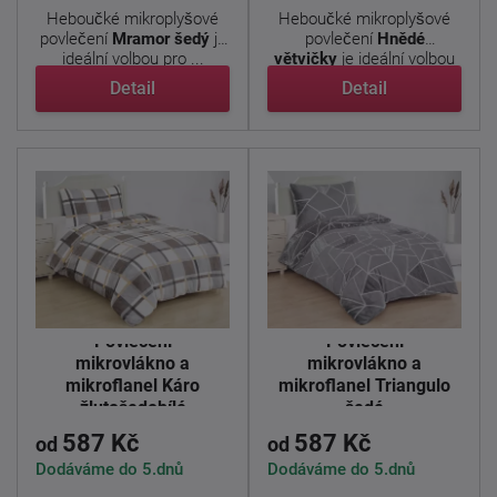
Heboučké mikroplyšové
Heboučké mikroplyšové
povlečení
Mramor šedý
je
povlečení
Hnědé
ideální volbou pro ...
větvičky
je ideální volbou
pro ...
Detail
Detail
Povlečení
Povlečení
mikrovlákno a
mikrovlákno a
mikroflanel Káro
mikroflanel Triangulo
žlutošedobílé
šedé
587 Kč
587 Kč
od
od
Dodáváme do 5.dnů
Dodáváme do 5.dnů