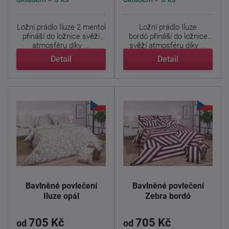
Ložní prádlo Iluze 2 mentol
Ložní prádlo Iluze
přináší do ložnice svěží
bordó přináší do ložnice
atmosféru díky ...
svěží atmosféru díky ...
Detail
Detail
Bavlněné povlečení
Bavlněné povlečení
Iluze opál
Zebra bordó
705 Kč
705 Kč
od
od