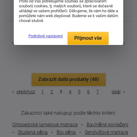
Proto od Vás potřebujeme souhlas se zpracováním
souborů cookies, tj. malých souborů, které se dočasně
ukládají ve vašem prohlížeči. Děkujeme, že nám ho dáte a
Nejnovější
pomůžete nám web zlepšovat. Budeme se k vašim datům
chovat slušně.
Zobrazuji 96 - 144 z 325
Podrobné nastavení
Přijmout vše
1
2
3
4
5
6
7
předchozí
další
Zobrazit další produkty (48)
1
2
3
4
5
6
7
předchozí
další
Zákazníci také nakupují podle těchto kritérií:
Ortopedické lamelové matrace
Bavlněné povlečení
Studená pěna
Bio pěna
Sendvičové matrace