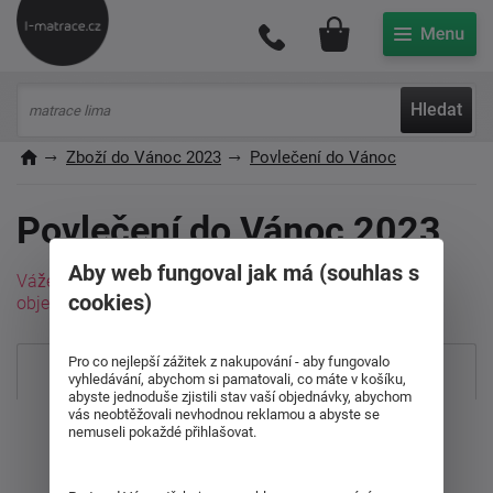
Můj účet
Hledat
Zboží do Vánoc 2023
Povlečení do Vánoc
Povlečení do Vánoc 2023
Aby web fungoval jak má (souhlas s
Vážení zákazníci, povlečení vedené skladem Vám při
cookies)
objednání do 22.12. do 10:00 doručíme do Vánoc.
Pro co nejlepší zážitek z nakupování - aby fungovalo
Nejprodávanější
vyhledávání, abychom si pamatovali, co máte v košíku,
abyste jednoduše zjistili stav vaší objednávky, abychom
vás neobtěžovali nevhodnou reklamou a abyste se
Od nejdražšího
nemuseli pokaždé přihlašovat.
Od nejlevnějšího