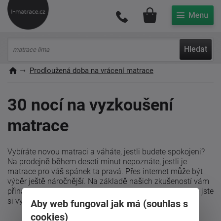
Můj účet
Hledat
Prodloužená doba na vrácení matrace
30 nocí na vyzkoušení
matrace
Vybíráte novou matraci a váháte, jestli budete spokojeni?
Na prodejně během deseti minut nepoznáte, jestli je
matrace pro váš spánek ta pravá. Přes internet může být
výběr ještě náročnější. Na základě našich zkušeností vám
přinášíme
službu 30 nocí na vyzkoušení
. Ujistěte se, že jste
si vybrali správně.
Aby web fungoval jak má (souhlas s
cookies)