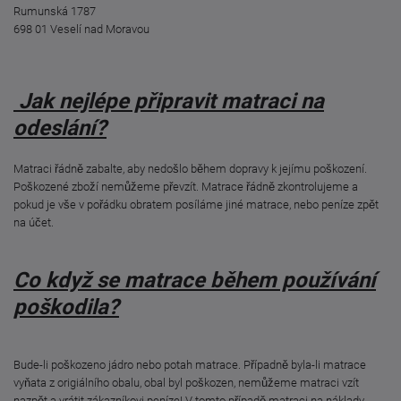
Rumunská 1787
698 01 Veselí nad Moravou
Jak nejlépe připravit matraci na
odeslání?
Matraci řádně zabalte, aby nedošlo během dopravy k jejímu poškození.
Poškozené zboží nemůžeme převzít.
Matrace řádně zkontrolujeme a
pokud je vše v pořádku obratem posíláme jiné matrace, nebo peníze zpět
na účet.
Co když se matrace během používání
poškodila?
Bude-li poškozeno jádro nebo potah matrace. Případně byla-li matrace
vyňata z origiálního obalu, obal byl poškozen, nemůžeme matraci vzít
nazpět a vrátit zákazníkovi peníze! V tomto případě matraci na náklady