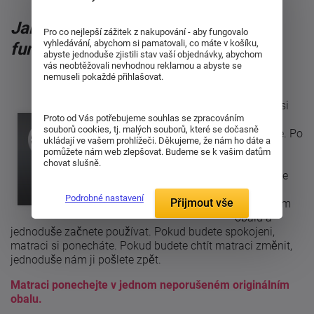
Jak služba 30 nocí na vyzkoušení
Pro co nejlepší zážitek z nakupování - aby fungovalo
vyhledávání, abychom si pamatovali, co máte v košíku,
funguje?
abyste jednoduše zjistili stav vaší objednávky, abychom
vás neobtěžovali nevhodnou reklamou a abyste se
nemuseli pokaždé přihlašovat.
Vyberete si
Proto od Vás potřebujeme souhlas se zpracováním
matraci a
souborů cookies, tj. malých souborů, které se dočasně
objednáte. Po
ukládají ve vašem prohlížeči. Děkujeme, že nám ho dáte a
doručení
pomůžete nám web zlepšovat. Budeme se k vašim datům
matraci
chovat slušně.
necháte ve
spodním
Podrobné nastavení
Přijmout vše
ochranném
obalu a
jednoduše začnete používat. Pokud budete spokojeni,
matraci si ponecháte. Pokud budete chtít matraci změnit,
jednoduše nám ji pošlete zpět.
Matraci ponechejte v jednom neporušeném originálním
obalu.