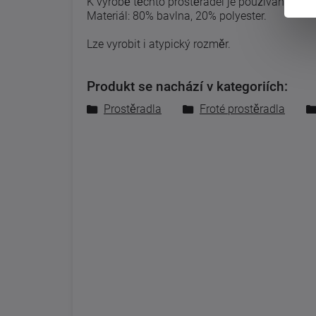
K výrobě těchto prostěradel je používána kval
Materiál: 80% bavlna, 20% polyester.
Lze vyrobit i atypický rozměr.
Produkt se nachází v kategoriích:
Prostěradla
Froté prostěradla