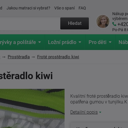
ád
Jakou matraci si vybrat?
Vše o spaní
FAQ
Nákup po
výběrem
Hledat
+42
Po-Pá 8:
rývky a polštáře
Ložní prádlo
Pro děti
Náb
e
Prostěradla
Froté prostěradlo kiwi
stěradlo kiwi
Kvalitní froté prostěradlo ki
opatřena gumou v tunýlku.K v
Detailní popis