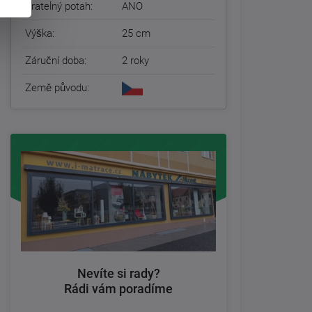
Pratelný potah:
ANO
Výška:
25 cm
Záruční doba:
2 roky
Země původu:
Nevíte si rady?
Rádi vám poradíme