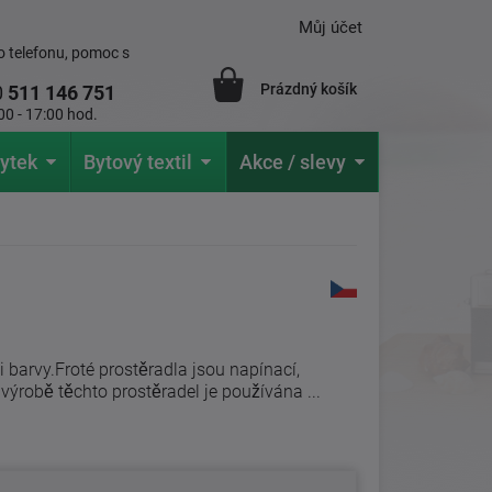
Můj účet
 telefonu, pomoc s
Prázdný košík
0
511 146 751
00 - 17:00 hod.
ytek
Bytový textil
Akce / slevy
wi barvy.Froté prostěradla jsou napínací,
ýrobě těchto prostěradel je používána ...