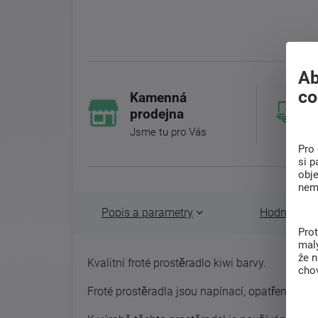
Ab
co
Kamenná
prodejna
Jsme tu pro Vás
Pro 
si p
obj
nem
Popis a parametry
Hodnocení 
Pro
malý
že 
Kvalitní froté prostěradlo kiwi barvy.
chov
Froté prostěradla jsou napínací, opatřena gum