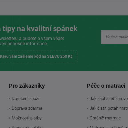
 tipy na kvalitní spánek
wsletteru a budete o všem vědět
Jen přínosné informace.
etteru vám zašleme kód na SLEVU 250 Kč
Pro zákazníky
Péče o matraci
Doručení zboží
Jak zacházet s novo
Doprava zdarma
Jak čistit potah mat
Možnosti platby
Chránič matrace
Prodej na splátky
Matrace vyrobená n