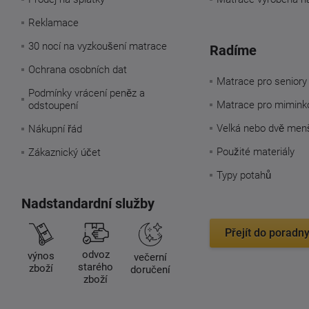
Reklamace
30 nocí na vyzkoušení matrace
Radíme
Ochrana osobních dat
Matrace pro seniory
Podmínky vrácení peněz a
Matrace pro mimink
odstoupení
Velká nebo dvě men
Nákupní řád
Použité materiály
Zákaznický účet
Typy potahů
Nadstandardní služby
Přejít do poradn
odvoz
výnos
večerní
starého
zboží
doručení
zboží