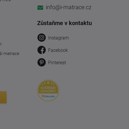
info@i-matrace.cz
Zůstaňme v kontaktu
Instagram
o
Facebook
ší matrace
Pinterest
y