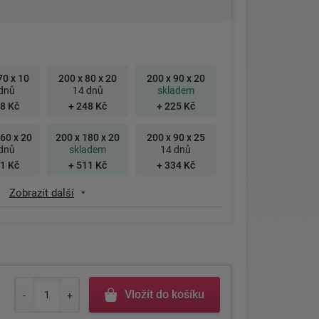
70 x 10
200 x 80 x 20
200 x 90 x 20
dnů
14 dnů
skladem
8 Kč
+ 248 Kč
+ 225 Kč
60 x 20
200 x 180 x 20
200 x 90 x 25
dnů
skladem
14 dnů
1 Kč
+ 511 Kč
+ 334 Kč
Zobrazit další
Vložit do košíku