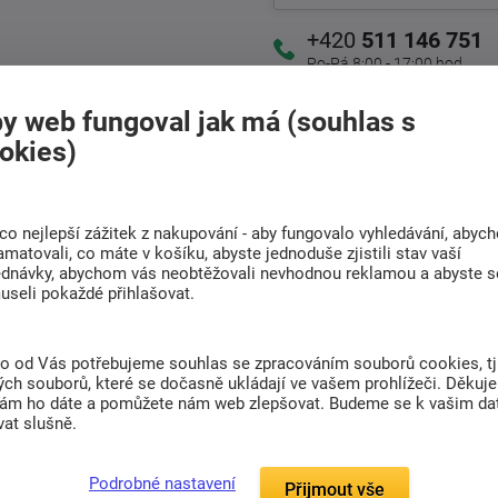
+420
511 146 751
Po-Pá 8:00 - 17:00 hod.
y web fungoval jak má (souhlas s
Doprava
okies)
Rádi poradíme s
ZDARMA
výběrem
Při nákupu nad 6 000
Najděte vhodnou matraci
Kč
co nejlepší zážitek z nakupování - aby fungovalo vyhledávání, abyc
amatovali, co máte v košíku, abyste jednoduše zjistili stav vaší
ednávky, abychom vás neobtěžovali nevhodnou reklamou a abyste s
useli pokaždé přihlašovat.
(0)
to od Vás potřebujeme souhlas se zpracováním souborů cookies, tj
ch souborů, které se dočasně ukládají ve vašem prohlížeči. Děkuj
nám ho dáte a pomůžete nám web zlepšovat. Budeme se k vašim d
at slušně.
ou v tunýlku.
Podrobné nastavení
Přijmout vše