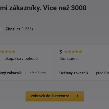
imi zákazníky. Více než 3000
Zbozi.cz
(1556)
5
í nákup, vše v pohodě
Bez starostí
ený zákazník
|
před 5 dny
Ověřený zákazník
|
před 5 
zobrazit další recenze