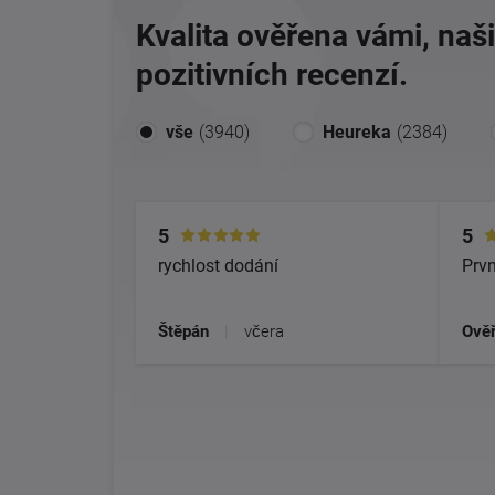
Kvalita ověřena vámi, naš
pozitivních recenzí.
vše
(3940)
Heureka
(2384)
5
5
rychlost dodání
Prvn
Štěpán
|
včera
Ověř