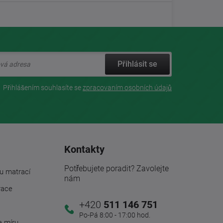
Přihlásit se
Přihlášením souhlasíte se
zpracovaním osobních údajů
Kontakty
Potřebujete poradit? Zavolejte
u matrací
nám
race
+420
511 146 751
Po-Pá 8:00 - 17:00 hod.
a míru