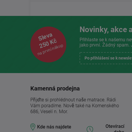
Novinky, akce a
Sleva
Přihlaste se k našemu ne
250 Kč
jako první. Žádný spam. 
na první nákup
Po přihlášení se k newsl
Kamenná prodejna
Přijďte si prohlédnout naše matrace. Rádi
Vám poradíme. Nově také na Komenského
686, Veselí n. Mor.
Otevírací
Kde nás najdete