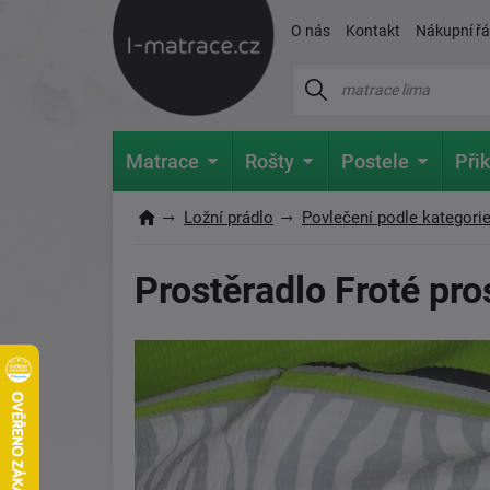
O nás
Kontakt
Nákupní ř
Matrace
Rošty
Postele
Přik
Ložní prádlo
Povlečení podle kategori
Prostěradlo Froté pro