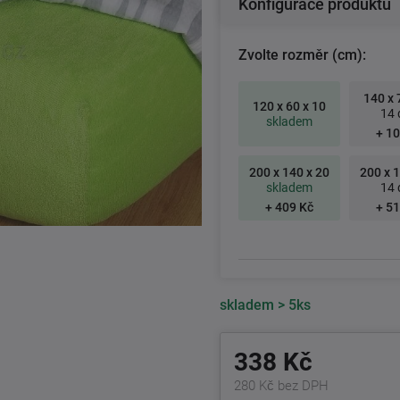
Konfigurace produktu
Zvolte rozměr (cm):
140 x 
120 x 60 x 10
14 
skladem
+ 10
200 x 140 x 20
200 x 1
skladem
14 
+ 409 Kč
+ 51
skladem
> 5ks
338 Kč
280 Kč bez DPH