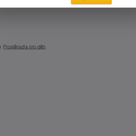
itní froté tkanina s vysokou gramáží 220 g/m2.
Prostěradla pro děti