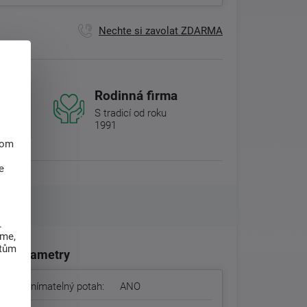
Nechte si zavolat ZDARMA
Rodinná firma
S tradicí od roku
1991
hom
e
.
eme,
atům
Parametry
Snímatelný potah:
ANO