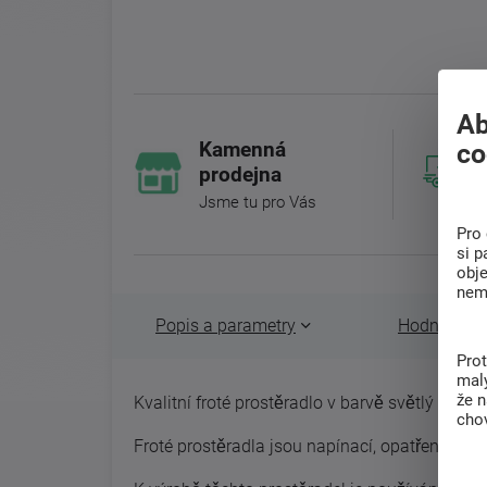
Ab
Kamenná
co
prodejna
Jsme tu pro Vás
Pro 
si p
obj
nem
Popis a parametry
Hodnocení 
Pro
malý
že 
Kvalitní froté prostěradlo v barvě světlý tyrkys
chov
Froté prostěradla jsou napínací, opatřena gum