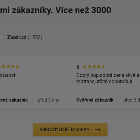
imi zákazníky. Více než 3000
Zbozi.cz
(1556)
5
starostí
Dobrý kup,dobrá cena,skvělá
matrace,určitě doporučuji
ený zákazník
|
před 3 dny
Ověřený zákazník
|
před 6 
zobrazit další recenze