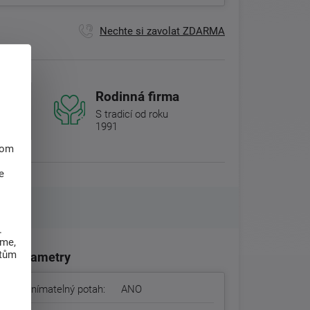
Nechte si zavolat ZDARMA
Rodinná firma
S tradicí od roku
1991
hom
e
.
eme,
atům
Parametry
Snímatelný potah:
ANO