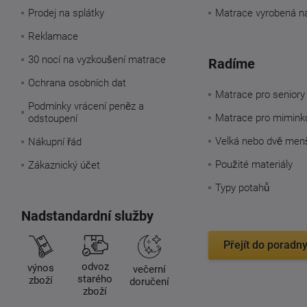
Prodej na splátky
Matrace vyrobená n
Reklamace
30 nocí na vyzkoušení matrace
Radíme
Ochrana osobních dat
Matrace pro seniory
Podmínky vrácení peněz a
Matrace pro mimink
odstoupení
Velká nebo dvě men
Nákupní řád
Použité materiály
Zákaznický účet
Typy potahů
Nadstandardní služby
Přejít do poradn
odvoz
výnos
večerní
starého
zboží
doručení
zboží