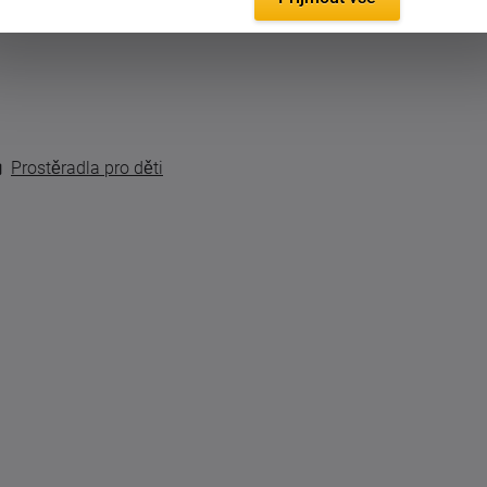
itní froté tkanina s vysokou gramáží 220 g/m2.
Prostěradla pro děti