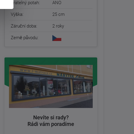
Pratelný potah:
ANO
Výška:
25 cm
Záruční doba:
2 roky
Země původu:
Nevíte si rady?
Rádi vám poradíme