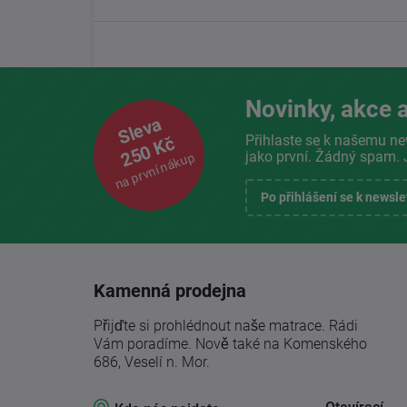
Novinky, akce a
Sleva
Přihlaste se k našemu ne
250 Kč
jako první. Žádný spam. 
na první nákup
Po přihlášení se k newsl
Kamenná prodejna
Přijďte si prohlédnout naše matrace. Rádi
Vám poradíme. Nově také na Komenského
686, Veselí n. Mor.