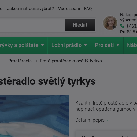
ád
Jakou matraci si vybrat?
Vše o spaní
FAQ
Nákup po
výběrem
Hledat
+42
Po-Pá 8:
rývky a polštáře
Ložní prádlo
Pro děti
Náb
e
Prostěradla
Froté prostěradlo světlý tyrkys
stěradlo světlý tyrkys
Kvalitní froté prostěradlo v 
napínací, opatřena gumou v t
Detailní popis