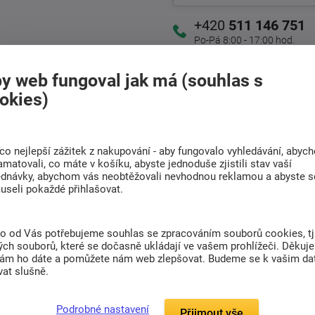
+420
511 146 751
Po-Pá 8:00 - 17:00 hod.
y web fungoval jak má (souhlas s
Doprava
Rádi poradíme s
okies)
ZDARMA
výběrem
Při nákupu nad 6 000
Najděte vhodnou matraci
Kč
co nejlepší zážitek z nakupování - aby fungovalo vyhledávání, abyc
amatovali, co máte v košíku, abyste jednoduše zjistili stav vaší
ednávky, abychom vás neobtěžovali nevhodnou reklamou a abyste s
useli pokaždé přihlašovat.
(0)
to od Vás potřebujeme souhlas se zpracováním souborů cookies, tj
ch souborů, které se dočasně ukládají ve vašem prohlížeči. Děkuj
nám ho dáte a pomůžete nám web zlepšovat. Budeme se k vašim d
.
at slušně.
ou v tunýlku.
Podrobné nastavení
Přijmout vše