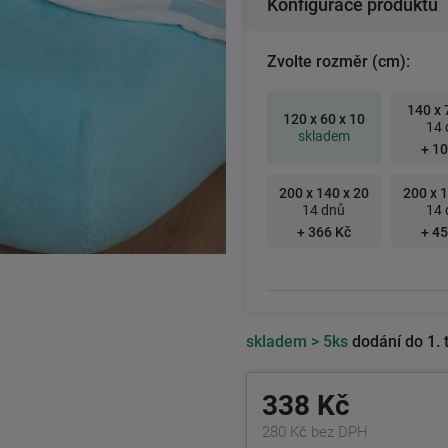
Konfigurace produktu
Zvolte rozměr (cm):
140 x 
120 x 60 x 10
14 
skladem
+ 10
200 x 140 x 20
200 x 1
14 dnů
14 
+ 366 Kč
+ 45
skladem
> 5ks
dodání do 1. 
338 Kč
280 Kč bez DPH