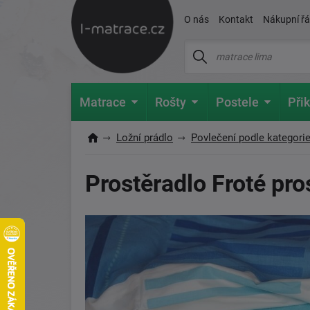
O nás
Kontakt
Nákupní ř
Matrace
Rošty
Postele
Přik
Ložní prádlo
Povlečení podle kategori
Prostěradlo Froté pro