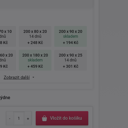
70 x 10
200 x 80 x 20
200 x 90 x 20
dnů
14 dnů
skladem
8 Kč
+ 248 Kč
+ 194 Kč
60 x 20
200 x 180 x 20
200 x 90 x 25
dnů
skladem
14 dnů
9 Kč
+ 459 Kč
+ 301 Kč
Zobrazit další
týdne
Vložit do košíku