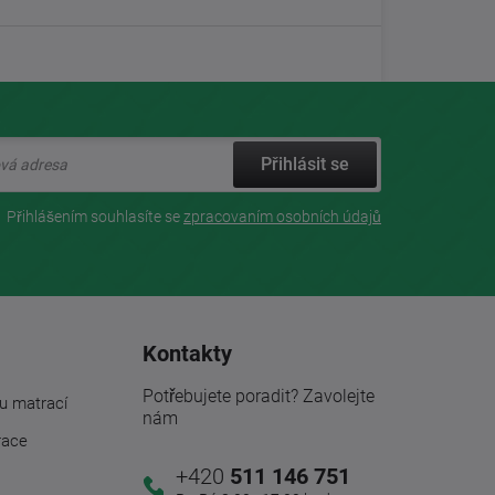
Přihlásit se
Přihlášením souhlasíte se
zpracovaním osobních údajů
Kontakty
Potřebujete poradit? Zavolejte
u matrací
nám
race
+420
511 146 751