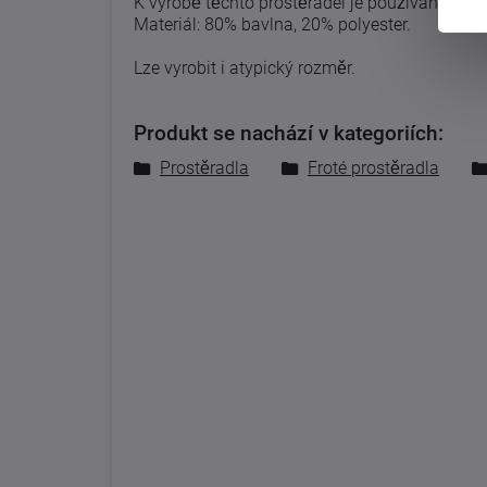
K výrobě těchto prostěradel je používána kval
Materiál: 80% bavlna, 20% polyester.
Lze vyrobit i atypický rozměr.
Produkt se nachází v kategoriích:
Prostěradla
Froté prostěradla