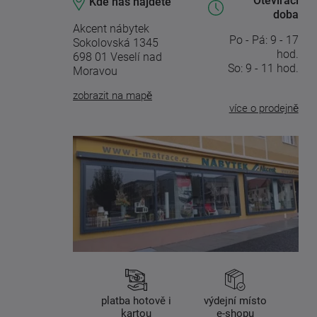
Otevírací
Kde nás najdete
doba
Akcent nábytek
Po - Pá: 9 - 17
Sokolovská 1345
hod.
698 01 Veselí nad
So: 9 - 11 hod.
Moravou
zobrazit na mapě
více o prodejně
platba hotově i
výdejní místo
kartou
e-shopu