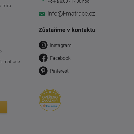
Po-Pá 8:00 - 17:00 hod.
a míru
info@i-matrace.cz
Zůstaňme v kontaktu
Instagram
o
Facebook
ší matrace
Pinterest
y