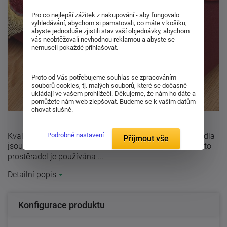
Pro co nejlepší zážitek z nakupování - aby fungovalo
vyhledávání, abychom si pamatovali, co máte v košíku,
abyste jednoduše zjistili stav vaší objednávky, abychom
vás neobtěžovali nevhodnou reklamou a abyste se
nemuseli pokaždé přihlašovat.
Proto od Vás potřebujeme souhlas se zpracováním
souborů cookies, tj. malých souborů, které se dočasně
ukládají ve vašem prohlížeči. Děkujeme, že nám ho dáte a
pomůžete nám web zlepšovat. Budeme se k vašim datům
chovat slušně.
Podrobné nastavení
Kvalitní jersey prostěradlo bordo barvy. Jersey prostěradla
Přijmout vše
jsou napínací, opatřena gumou v tunýlku.K výrobě těchto
prostěradel je používána ...
Detailní popis
Konfigurace produktu