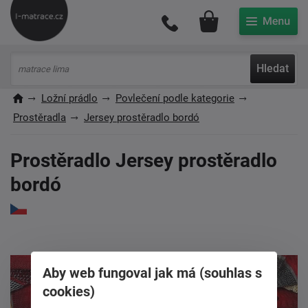
Můj účet
Hledat
Ložní prádlo
Povlečení podle kategorie
Prostěradla
Jersey prostěradlo bordó
Prostěradlo Jersey prostěradlo
bordó
Aby web fungoval jak má (souhlas s
cookies)