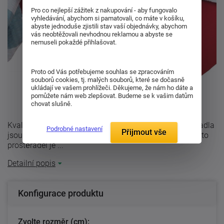
Pro co nejlepší zážitek z nakupování - aby fungovalo
vyhledávání, abychom si pamatovali, co máte v košíku,
abyste jednoduše zjistili stav vaší objednávky, abychom
vás neobtěžovali nevhodnou reklamou a abyste se
nemuseli pokaždé přihlašovat.
Proto od Vás potřebujeme souhlas se zpracováním
souborů cookies, tj. malých souborů, které se dočasně
ukládají ve vašem prohlížeči. Děkujeme, že nám ho dáte a
pomůžete nám web zlepšovat. Budeme se k vašim datům
chovat slušně.
Kvalitní jersey prostěradlo vínové barvy. Jersey prostěradla
Podrobné nastavení
Přijmout vše
jsou napínací, opatřena gumou v tunýlku.K výrobě těchto
prostěradel je ...
Detailní popis
Konfigurace produktu
Zvolte rozměr (cm):