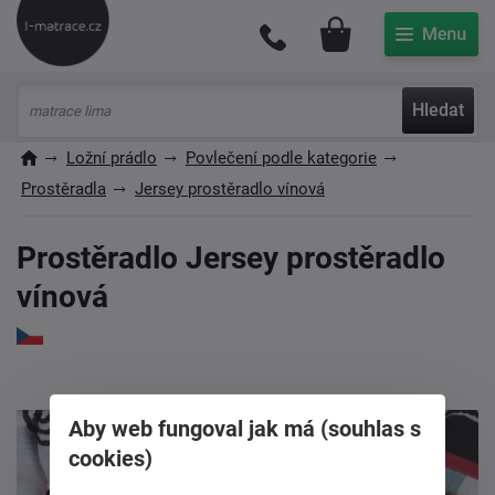
Můj účet
Hledat
Ložní prádlo
Povlečení podle kategorie
Prostěradla
Jersey prostěradlo vínová
Prostěradlo Jersey prostěradlo
vínová
Aby web fungoval jak má (souhlas s
cookies)