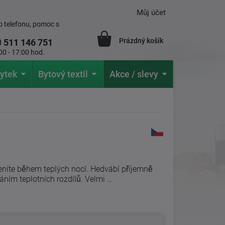
Můj účet
 telefonu, pomoc s
Prázdný košík
0
511 146 751
00 - 17:00 hod.
ytek
Bytový textil
Akce / slevy
oceníte během teplých nocí. Hedvábí příjemně
áním teplotních rozdílů. Velmi ...