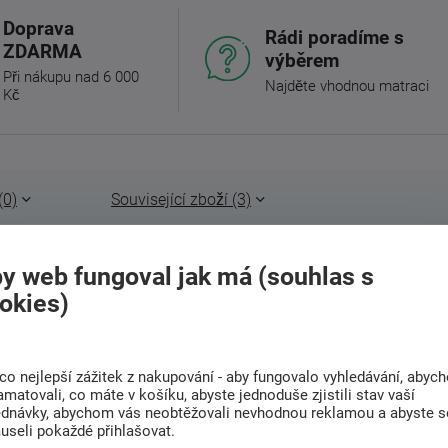
Doprava
Rádi poradíme s
ZDARMA
výběrem
Při nákupu nad 6 000
Najděte vhodnou matraci
Kč
(0)
Související zboží (3)
ch nocí
. Hedvábí příjemně chladí a poradí si s
y web fungoval jak má (souhlas s
kou vlastností je výborné sání potu. Díky těmto
okies)
ro letní období.
, kdy stejně jako ostatní přírodní materiály, i
co nejlepší zážitek z nakupování - aby fungovalo vyhledávání, abyc
amatovali, co máte v košíku, abyste jednoduše zjistili stav vaší
ednávky, abychom vás neobtěžovali nevhodnou reklamou a abyste s
useli pokaždé přihlašovat.