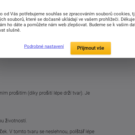
to od Vás potřebujeme souhlas se zpracováním souborů cookies, tj
ch souborů, které se dočasně ukládají ve vašem prohlížeči. Děkuj
nám ho dáte a pomůžete nám web zlepšovat. Budeme se k vašim d
at slušně.
Podrobné nastavení
Přijmout vše
m prošitím (díky prošití lépe drží tvar). Je
u životností.
iček. V tomto tvaru se neslehnou, polštář lépe