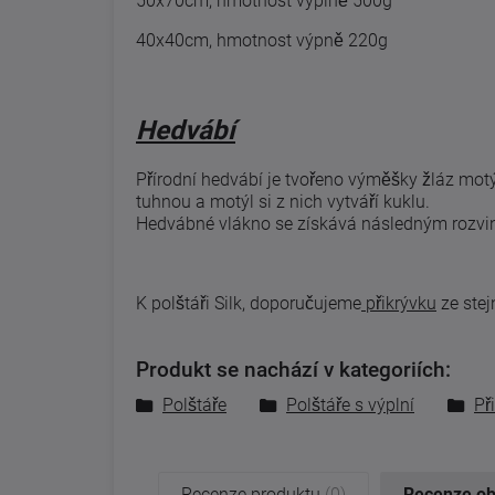
50x70cm, hmotnost výplně 500g
40x40cm, hmotnost výpně 220g
Hedvábí
Přírodní hedvábí je tvořeno výměšky žláz mot
tuhnou a motýl si z nich vytváří kuklu.
Hedvábné vlákno se získává následným rozvin
K polštáři Silk, doporučujeme
přikrývku
ze stej
Produkt se nachází v kategoriích:
Polštáře
Polštáře s výplní
Př
Recenze produktu
(0)
Recenze o