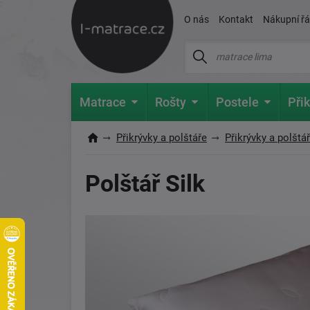
O nás
Kontakt
Nákupní ř
Matrace
Rošty
Postele
Přik
Přikrývky a polštáře
Přikrývky a polštá
Polštář Silk