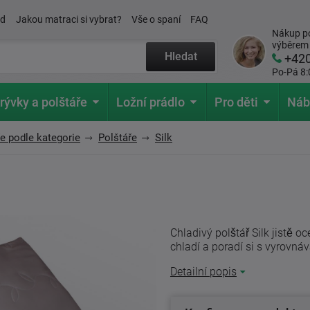
ád
Jakou matraci si vybrat?
Vše o spaní
FAQ
Nákup po
výběrem
Hledat
+42
Po-Pá 8:
rývky a polštáře
Ložní prádlo
Pro děti
Náb
ře podle kategorie
Polštáře
Silk
Chladivý polštář Silk jistě 
chladí a poradí si s vyrovnáv
Detailní popis