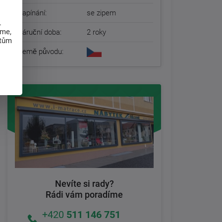
Zapínání:
se zipem
.
eme,
Záruční doba:
2 roky
atům
Země původu:
Nevíte si rady?
Rádi vám poradíme
+420
511 146 751