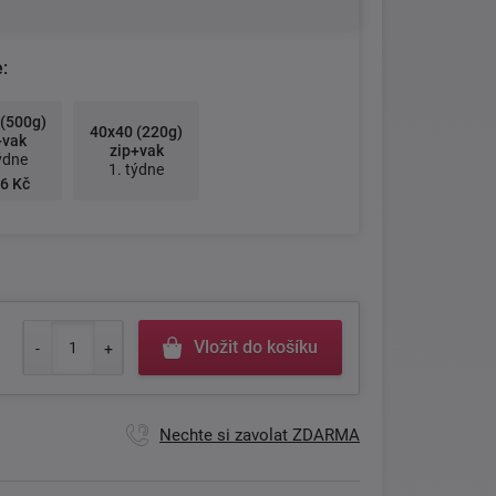
:
(500g)
40x40 (220g)
+vak
zip+vak
ýdne
1. týdne
6 Kč
Vložit do košíku
Nechte si zavolat ZDARMA