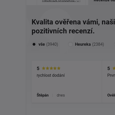
Kvalita ověřena vámi, naš
pozitivních recenzí.
vše
(3940)
Heureka
(2384)
5
5
rychlost dodání
Prvn
Štěpán
|
dnes
Ověř