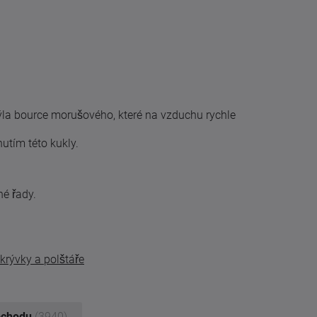
ýla bource morušového, které na vzduchu rychle
utím této kukly.
né řady.
ikrývky a polštáře
bchodu
(3940)