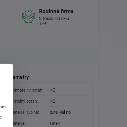
Rodinná firma
S tradicí od roku
1991
Parametry
Snímatelný potah:
NE
Pratelný potah:
NE
hom
Materiál výplně:
duté vlákno
e
Materiál:
satén