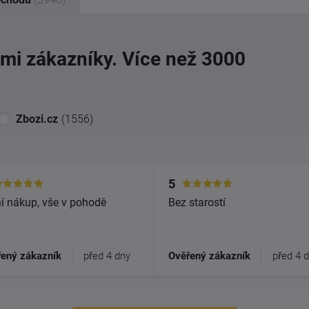
imi zákazníky. Více než 3000
Zbozi.cz
(1556)
5
í nákup, vše v pohodě
Bez starostí
ený zákazník
|
před 4 dny
Ověřený zákazník
|
před 4 