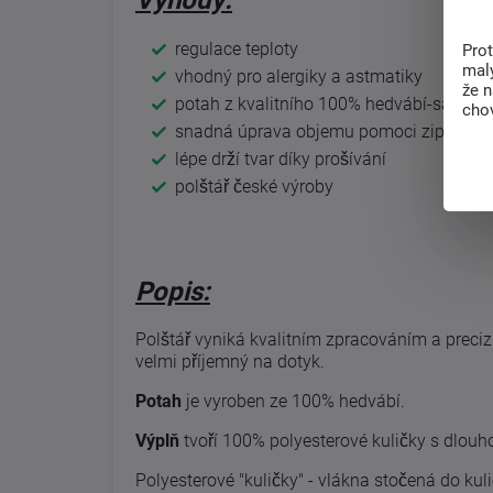
regulace teploty
Pro
malý
vhodný pro alergiky a astmatiky
že 
potah z kvalitního 100% hedvábí-satén
chov
snadná úprava objemu pomoci zipu
lépe drží tvar díky prošívání
polštář české výroby
Popis:
Polštář vyniká kvalitním zpracováním a precizní
velmi příjemný na dotyk.
Potah
je vyroben ze 100% hedvábí.
Výplň
tvoří 100% polyesterové kuličky s dlouho
P
olyesterové "kuličky" - vlákna stočená do kul