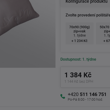
Konfigurace produktu
Zvolte provedení polštáře
70x90 (900g)
50x70 
zip+vak
zip
1. týdne
1. t
+ 1 234 Kč
+ 67
Dostupnost:
1. týdne
1 384 Kč
1 144 Kč bez DPH
+420
511 146 751
Po-Pá 8:00 - 17:00 hod.