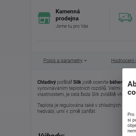
Kamenná
prodejna
Jsme tu pro Vás
Popis a parametry
Hodnocení 
Chladivý
polštář
Silk
jistě oceníte
během teplý
Ab
vyrovnáváním teplotních rozdílů. Velmi praktic
co
vlastnostem, je celá řada Silk zvláště vhodná p
Teplota je regulována také v chladných měsících
hedvábí, umí v zimě zahřát.
Pro 
si p
obj
nem
Výhody
: