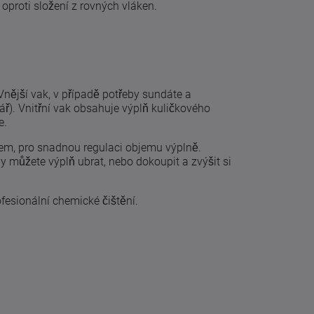
, oproti složení z rovných vláken.
Vnější vak, v případě potřeby sundáte a
ář). Vnitřní vak obsahuje výplň kuličkového
e.
pem, pro snadnou regulaci objemu výplně.
by můžete výplň ubrat, nebo dokoupit a zvýšit si
fesionální chemické čištění.