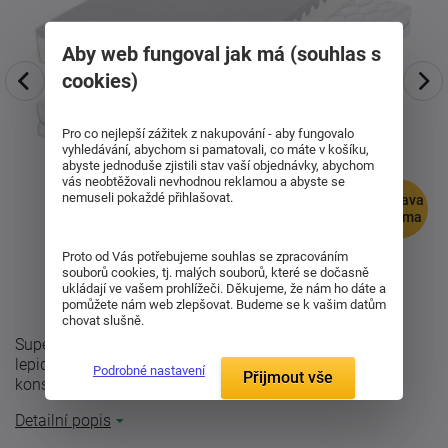
Aby web fungoval jak má (souhlas s
cookies)
Pro co nejlepší zážitek z nakupování - aby fungovalo
vyhledávání, abychom si pamatovali, co máte v košíku,
abyste jednoduše zjistili stav vaší objednávky, abychom
vás neobtěžovali nevhodnou reklamou a abyste se
nemuseli pokaždé přihlašovat.
doprava
zdarma
Proto od Vás potřebujeme souhlas se zpracováním
souborů cookies, tj. malých souborů, které se dočasně
ukládají ve vašem prohlížeči. Děkujeme, že nám ho dáte a
pomůžete nám web zlepšovat. Budeme se k vašim datům
chovat slušně.
Super pružná a odolná ortopedická matrace Dáša bez
lepidel. Vzdušný spoj, vynikající pěny se zónovou
Podrobné nastavení
Přijmout vše
konstrukcí. Rozdílná tuhost stran: ...
Detailní popis