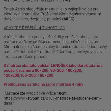
ANTIBAKTERIÁLNÍ PRATELNÝ POTAH.
Potah Aegis předurčuje matraci jako nejlepší volbu pro
alergiky a astmatiky. Prošívaný klimatizačními vrstvami
dutých vláken, dvojdílný, pratelný
(60 °C).
4CHYTRÉ ŘEŠENÍ - 4 TUHOSTI V 1
4 různé tuhosti a pocity ležení díky odlišné tuhosti stran
matrace a různé profilaci ramenních změkčujících zón.
Minimální riziko špatné volby tuhosti matrace. Jednoduchý
patent ?4 tuhostí v 1 matraci? 4Comfort jsme vymysleli v
Tropicu pro Vaše pohodlí.
K matraci obdržíte polštář LENOŠEK jako dárek zdarma
pouze k rozměru 80×200; 90×200; 100x200,
120x200,160×200; 180×200
Prodloužená záruka na jádro matrace 4 roky
Matrace lze vyrobit i ve výšce
18cm
:
https://www.ketyban.cz/8181-matrace-ze-studene-peny-
dasa/