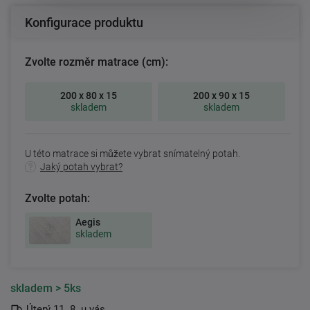
Konfigurace produktu
Zvolte rozměr matrace (cm):
200 x 80 x 15
200 x 90 x 15
skladem
skladem
U této matrace si můžete vybrat snímatelný potah.
Jaký potah vybrat?
Zvolte potah:
Aegis
skladem
skladem
> 5ks
Úterý 11. 8. u vás