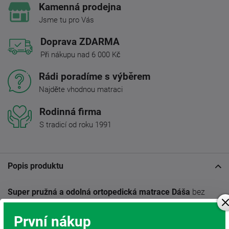
Kamenná prodejna
Jsme tu pro Vás
Doprava ZDARMA
Při nákupu nad 6 000 Kč
Rádi poradíme s výběrem
Najděte vhodnou matraci
Rodinná firma
S tradicí od roku 1991
Popis produktu
Super pružná a odolná ortopedická matrace Dáša
bez
lepidel.
První nákup
Vzdušný spoj, vynikající pěny se
zónovou
konstrukcí.