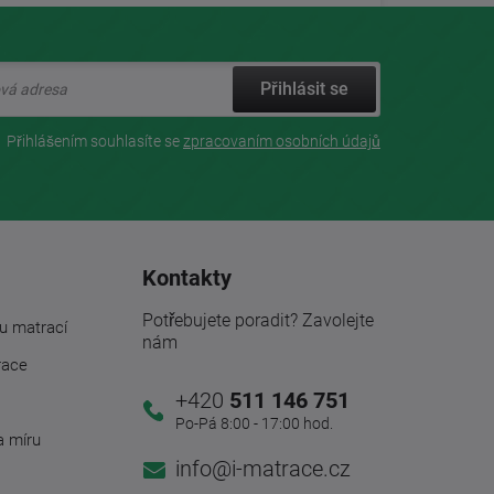
Přihlásit se
Přihlášením souhlasíte se
zpracovaním osobních údajů
Kontakty
Potřebujete poradit? Zavolejte
u matrací
nám
race
+420
511 146 751
Po-Pá 8:00 - 17:00 hod.
a míru
info@i-matrace.cz