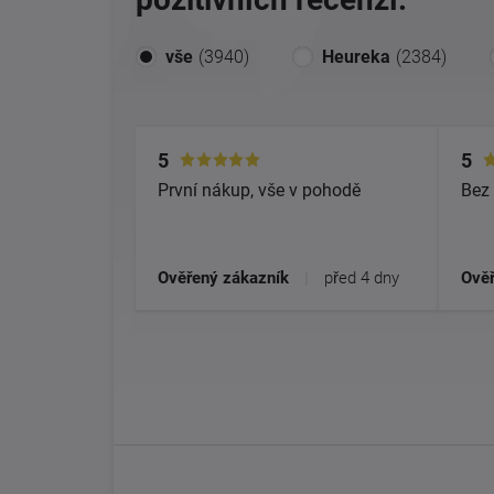
vše
(3940)
Heureka
(2384)
5
5
První nákup, vše v pohodě
Bez 
Ověřený zákazník
|
před 4 dny
Ověř