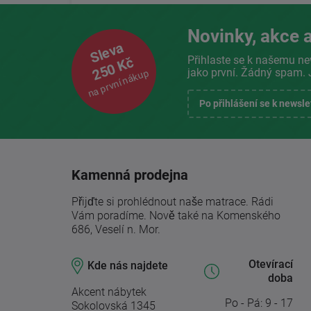
Novinky, akce a
Sleva
Přihlaste se k našemu ne
250 Kč
jako první. Žádný spam. 
na první nákup
Po přihlášení se k newsl
Kamenná prodejna
Přijďte si prohlédnout naše matrace. Rádi
Vám poradíme. Nově také na Komenského
686, Veselí n. Mor.
Otevírací
Kde nás najdete
doba
Akcent nábytek
Po - Pá: 9 - 17
Sokolovská 1345