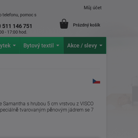
Můj účet
 telefonu, pomoc s
Prázdný košík
0
511 146 751
00 - 17:00 hod.
ytek
Bytový textil
Akce / slevy
ce Samantha s hrubou 5 cm vrstvou z VISCO
speciálně tvarovaným pěnovým jádrem se 7