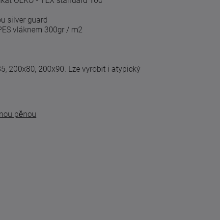
fikát OEKO - TEX standard 100
u silver guard
 PES vláknem 300gr / m2
85, 200x80, 200x90.
Lze vyrobit i atypický
ínou pěnou