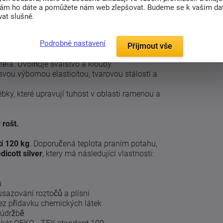
nám ho dáte a pomůžete nám web zlepšovat. Budeme se k vašim d
at slušně.
ubou 5 cm vrstvou z VISCO elastické paměťové
Podrobné nastavení
 se 7 fyzio zónami.
Přijmout vše
a s paměťovým efektem reaguje na teplo a
těla.
Uvolňuje svalstvo a klouby.
vou výbornou elasticitou, tvarovou stálostí a
bky, které upravují tuhost v oblasti ramenou a
 rošt.
í 120 kg
.
Doporučená teplota praním potahu,
icott silver
, ktery má následující vlastnosti:
u
sazování roztočů a plísní
ez přídavku chemických látek
 údržbě