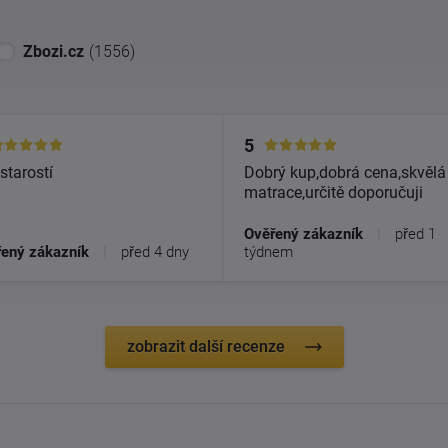
Zbozi.cz
(1556)
5
starostí
Dobrý kup,dobrá cena,skvělá
matrace,určitě doporučuji
Ověřený zákazník
|
před 1
ený zákazník
|
před 4 dny
týdnem
zobrazit další recenze