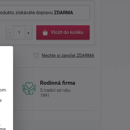
roduktu získáváte dopravu
ZDARMA
Vložit do košíku
Nechte si zavolat ZDARMA
Rodinná firma
hom
S tradicí od roku
1991
e
.
eme,