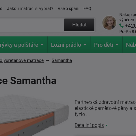
ád
Jakou matraci si vybrat?
Vše o spaní
FAQ
Nákup po
výběrem
Hledat
+42
Po-Pá 8:
rývky a polštáře
Ložní prádlo
Pro děti
Náb
olyuretanové matrace
Samantha
ce Samantha
Partnerská zdravotní matra
elastické paměťové pěny a 
fyzio ...
Detailní popis