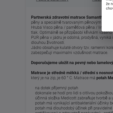
že 
chov
Partnerská zdravotní matrace Samantha
s hr
pěny a speciálně tvarovaným pěnovým jádrem
Hrubá Visco pěna / paměťová pěna / líná pěn
tlak.
Optimálně se přizpůsobí křivkám vašeho 
PUR pěna v jádru je odolná, prodyšná, vyniká s
dlouhou životností.
Jádro obsahuje kulaté otvory tzv.
ramenní kolé
zabezpečují maximalni vzdušnost matrace.
Doporučujeme uložit na pevný nebo lamelový
Matrace je středně měkká / střední s nosnost
který je na zip, je 60 ° C.
Matrace má
potah Med
na dotek příjemný potah
dokonale se hodí pro lidi s citlivou pokožko
účinná složka Medicott zabraňuje tvorbě a u
potah má vynikající antibakteriální účinky b
potah má dlouhodobý účinek při pravidelné