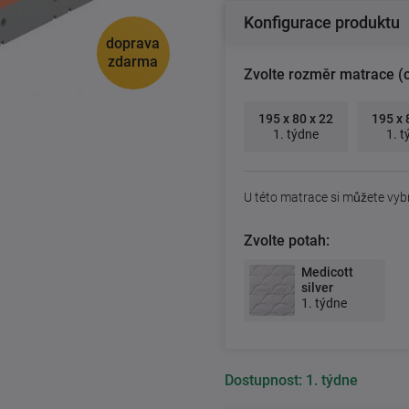
Konfigurace produktu
doprava
zdarma
Zvolte rozměr matrace (
195 x 80 x 22
195 x 
1. týdne
1. t
U této matrace si můžete vyb
Zvolte potah:
Medicott
silver
1. týdne
Dostupnost:
1. týdne