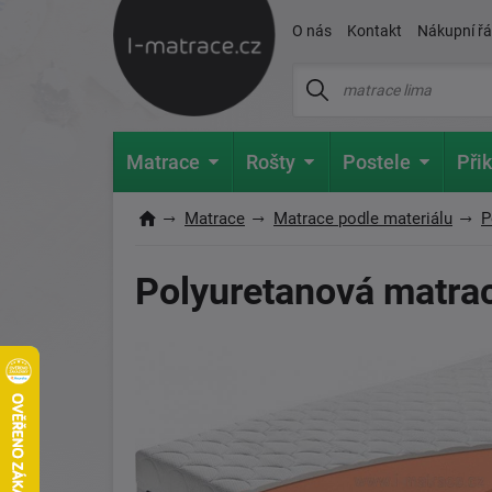
O nás
Kontakt
Nákupní ř
Matrace
Rošty
Postele
Přik
Matrace
Matrace podle materiálu
P
Polyuretanová matra