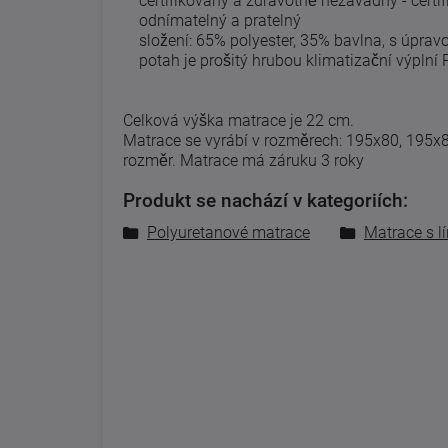
certifikovaný a zdravotně nezávadný - certi
odnímatelný a pratelný
složení: 65% polyester, 35% bavlna, s úpravo
potah je prošitý hrubou klimatizační výplní
Celková výška matrace je 22 cm.
Matrace se vyrábí v rozměrech: 195x80, 195x
rozměr.
Matrace má záruku 3 roky
Produkt se nachází v kategoriích:
Polyuretanové matrace
Matrace s l