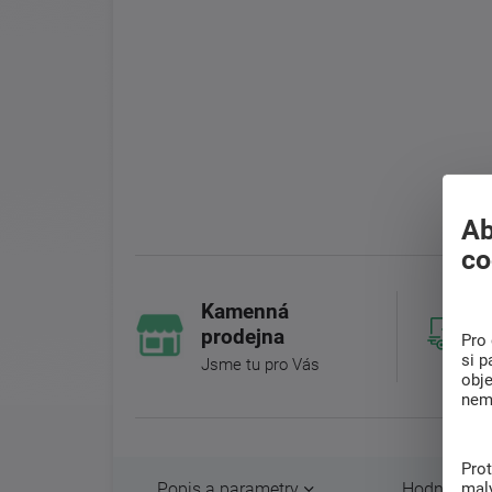
Ab
co
Kamenná
prodejna
Pro 
si p
Jsme tu pro Vás
obj
nem
Pro
Popis a parametry
Hodnocení 
malý