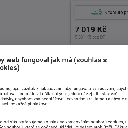
K tomuto p
7 019 Kč
5 801 Kč bez DPH
+420
511 146 751
Po-Pá 8:00 - 17:00 hod.
y web fungoval jak má (souhlas s
okies)
Doprava
Rádi poradíme s
ZDARMA
výběrem
co nejlepší zážitek z nakupování - aby fungovalo vyhledávání, abyc
Při nákupu nad 6 000
amatovali, co máte v košíku, abyste jednoduše zjistili stav vaší
Najděte vhodnou matraci
Kč
ednávky, abychom vás neobtěžovali nevhodnou reklamou a abyste s
useli pokaždé přihlašovat.
to od Vás potřebujeme souhlas se zpracováním souborů cookies, tj
(0)
ch souborů, které se dočasně ukládají ve vašem prohlížeči. Děkuj