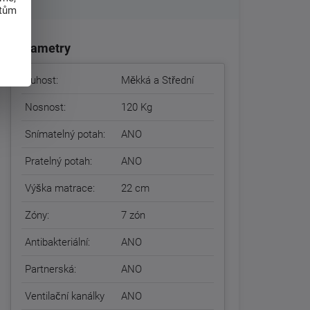
atům
Parametry
Tuhost:
Měkká a Střední
Nosnost:
120 Kg
Snímatelný potah:
ANO
Pratelný potah:
ANO
Výška matrace:
22 cm
Zóny:
7 zón
Antibakteriální:
ANO
Partnerská:
ANO
Ventilační kanálky
ANO