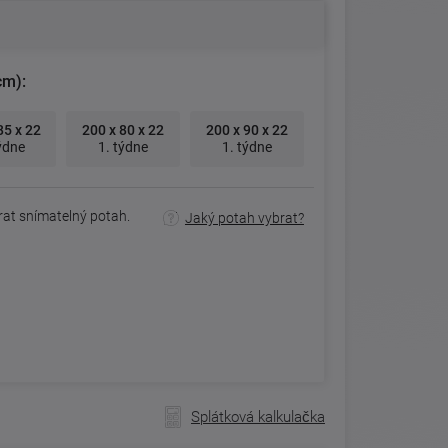
cm):
85 x 22
200 x 80 x 22
200 x 90 x 22
ýdne
1. týdne
1. týdne
rat snímatelný potah.
Jaký potah vybrat?
Splátková kalkulačka