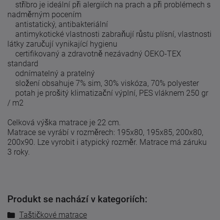
stříbro je ideální při alergiích na prach a při problémech s
nadměrným pocením
antistatický, antibakteriální
antimykotické vlastnosti zabraňují růstu plísní, vlastnosti
látky zaručují vynikající hygienu
certifikovaný a zdravotně nezávadný OEKO-TEX
standard
odnímatelný a pratelný
složení obsahuje 7% sim, 30% viskóza, 70% polyester
potah je prošitý klimatizační výplní, PES vláknem 250 gr
/ m2
Celková výška matrace je 22 cm.
Matrace se vyrábí v rozměrech: 195x80, 195x85, 200x80,
200x90.
Lze vyrobit i atypický rozměr.
Matrace má záruku
3 roky.
Produkt se nachází v kategoriích:
Taštičkové matrace