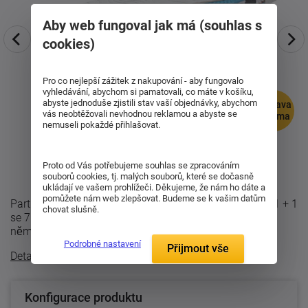
Aby web fungoval jak má (souhlas s
cookies)
Pro co nejlepší zážitek z nakupování - aby fungovalo
vyhledávání, abychom si pamatovali, co máte v košíku,
abyste jednoduše zjistili stav vaší objednávky, abychom
doprava
vás neobtěžovali nevhodnou reklamou a abyste se
zdarma
nemuseli pokaždé přihlašovat.
Proto od Vás potřebujeme souhlas se zpracováním
souborů cookies, tj. malých souborů, které se dočasně
ukládají ve vašem prohlížeči. Děkujeme, že nám ho dáte a
pomůžete nám web zlepšovat. Budeme se k vašim datům
Partnerská, kvalitní ortopedická matrace Nimue v setu 1 + 1
chovat slušně.
se 7 zónovým taštičkovým jádrem od špičkového
německého výrobce AGRO v kombinaci ...
Podrobné nastavení
Přijmout vše
Detailní popis
Konfigurace produktu