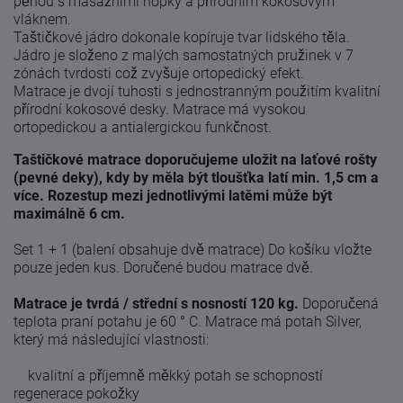
pěnou s masážními nopky a přírodním kokosovým
vláknem.
Taštičkové jádro dokonale kopíruje tvar lidského těla.
Jádro je složeno z malých samostatných pružinek v 7
zónách tvrdosti což zvyšuje ortopedický efekt.
Matrace je dvojí tuhosti s jednostranným použitím kvalitní
přírodní kokosové desky.
Matrace má vysokou
ortopedickou a antialergickou funkčnost.
Taštičkové matrace doporučujeme uložit na laťové rošty
(pevné deky), kdy by měla být tloušťka latí min. 1,5 cm a
více. Rozestup mezi jednotlivými latěmi může být
maximálně 6 cm.
Set 1 + 1 (balení obsahuje dvě matrace) Do košíku vložte
pouze jeden kus.
Doručené budou matrace dvě.
Matrace je tvrdá / střední s nosností 120 kg.
Doporučená
teplota praní potahu je 60 ° C.
Matrace má potah Silver,
který má následující vlastnosti:
kvalitní a příjemně měkký potah se schopností
regenerace pokožky