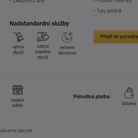
Použité materiály
Zákaznický účet
Typy potahů
Nadstandardní služby
Přejít do poradn
odvoz
výnos
večerní
starého
zboží
doručení
zboží
Pohodlná platba:
osobní
dobírka
odběr
 dodáváme nábytek