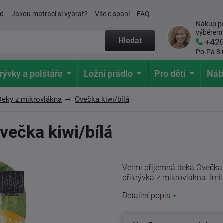
ád
Jakou matraci si vybrat?
Vše o spaní
FAQ
Nákup po
výběrem
Hledat
+42
Po-Pá 8:
rývky a polštáře
Ložní prádlo
Pro děti
Náb
Deky z mikrovlákna
Ovečka kiwi/bílá
večka kiwi/bílá
Velmi přijemná deka Ovečka 
přikrývka z mikrovlákna. Imit
Detailní popis