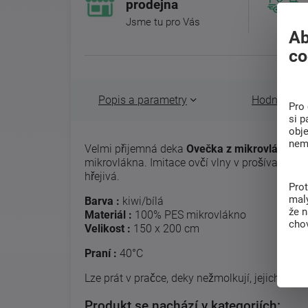
prodejna
Jsme tu pro Vás
Ab
co
Popis a parametry
Hodnocení 
Pro 
si p
obj
nem
Velmi přijemná deka
Ovečka z mikrovlákna
v 
mikrovlákna. Imitace ovčí vlny v prošívané va
hřejivá.
Pro
malý
Barva :
kiwi/bílá
že 
Materiál :
100% PES mikrovlákno
chov
Velikost :
150 x 200 cm
Praní :
40°C
Lze prát v pračce, deky nežmolkují, jejich vzhl
Produkt se nachází v kategoriích: