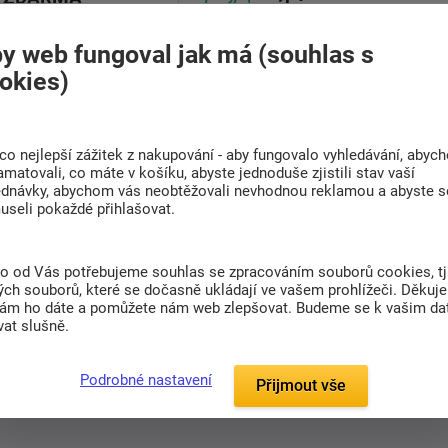
výběrem
Při nákupu nad 6 000
Najděte vhodnou matraci
Kč
y web fungoval jak má (souhlas s
okies)
(0)
co nejlepší zážitek z nakupování - aby fungovalo vyhledávání, abyc
amatovali, co máte v košíku, abyste jednoduše zjistili stav vaší
ednávky, abychom vás neobtěžovali nevhodnou reklamou a abyste s
useli pokaždé přihlašovat.
barvě kiwi/bílá.
Extra měkká přikrývka z
riantě. Příjemná na dotek, nekouše. Velmi
to od Vás potřebujeme souhlas se zpracováním souborů cookies, tj
ch souborů, které se dočasně ukládají ve vašem prohlížeči. Děkuj
nám ho dáte a pomůžete nám web zlepšovat. Budeme se k vašim d
at slušně.
Podrobné nastavení
Přijmout vše
ed zůstává stejný.