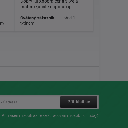
Dobrý kup,dobrá cena,skvělá
matrace,určitě doporučuji
Ověřený zákazník
|
před 1
dny
týdnem
Přihlásit se
Přihlášením souhlasíte se
zpracovaním osobních údajů