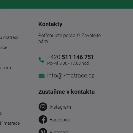
Kontakty
Potřebujete poradit? Zavolejte
u matrací
nám
race
+420
511 146 751
Po-Pá 8:00 - 17:00 hod.
a míru
info@i-matrace.cz
Zůstaňme v kontaktu
Instagram
o
Facebook
ší matrace
Pinterest