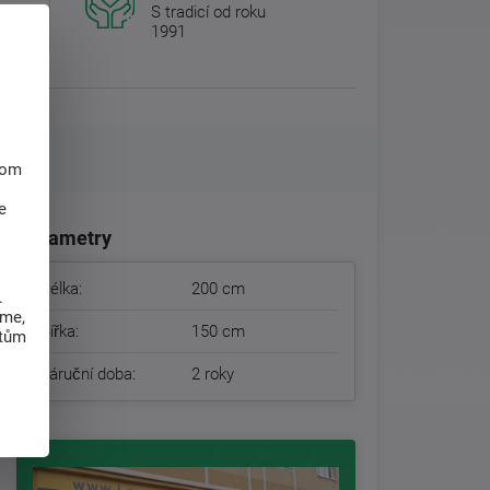
S tradicí od roku
1991
hom
e
Parametry
Délka:
200 cm
.
eme,
Šířka:
150 cm
atům
Záruční doba:
2 roky