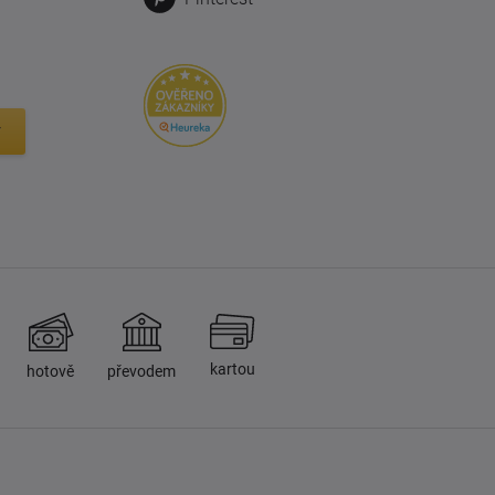
y
kartou
hotově
převodem