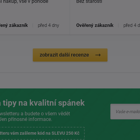
í nákup, vše v pohodě
Bez starostí
ený zákazník
|
před 4 dny
Ověřený zákazník
|
před 4 
zobrazit další recenze
 tipy na kvalitní spánek
wsletteru a budete o všem vědět
Jen přínosné informace.
etteru vám zašleme kód na SLEVU 250 Kč