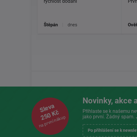
rychlost dodání
Prvn
Štěpán
|
dnes
Ověř
Novinky, akce a
Sleva
Přihlaste se k našemu ne
250 Kč
jako první. Žádný spam. 
na první nákup
Po přihlášení se k newsl