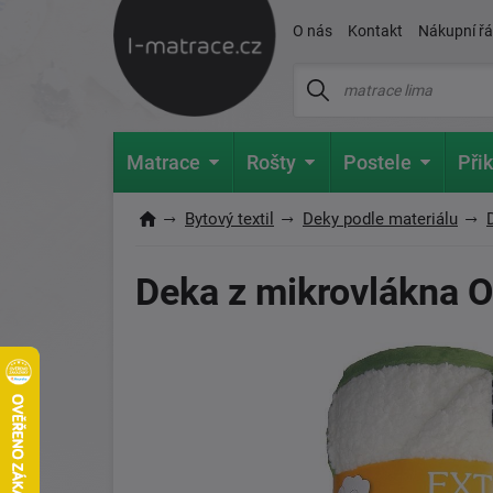
O nás
Kontakt
Nákupní ř
Matrace
Rošty
Postele
Přik
Bytový textil
Deky podle materiálu
Deka z mikrovlákna O