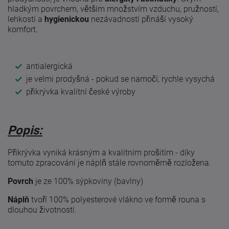
hladkým povrchem, větším množstvím vzduchu, pružností,
lehkostí a
hygienickou
nezávadností přináší vysoký
komfort.
antialergická
je velmi prodyšná - pokud se namočí, rychle vysychá
přikrývka kvalitní české výroby
Popis:
Přikrývka vyniká krásným a kvalitním prošitím - díky
tomuto zpracování je náplň stále rovnoměrně rozložena.
Povrch
je ze 100% sýpkoviny (bavlny)
Náplň
tvoří 100% polyesterové vlákno ve formě rouna s
dlouhou životností.