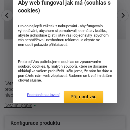
Aby web fungoval jak má (souhlas s
cookies)
Pro co nejlepší zážitek z nakupování - aby fungovalo
vyhledávání, abychom si pamatovali, co máte v košíku,
abyste jednoduše zjistili stav vaší objednávky, abychom
vás neobtěžovali nevhodnou reklamou a abyste se
nemuseli pokaždé přihlašovat.
Proto od Vás potřebujeme souhlas se zpracováním
souborů cookies, tj. malých souborů, které se dočasně
ukládají ve vašem prohlížeči. Děkujeme, že nám ho dáte a
pomůžete nám web zlepšovat. Budeme se k vašim datům
chovat slušně.
Dětská heboučká a nadýchaná přikrývka se skvělou
prodyšností, je vhodná pro alergiky i astmatiky. Svým
hladkým povrchem, větším množstvím ...
Podrobné nastavení
Přijmout vše
Detailní popis
Konfigurace produktu