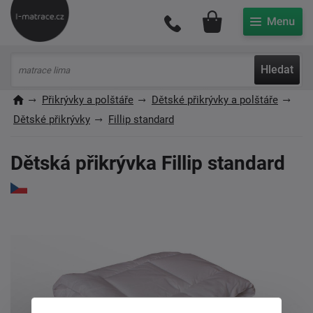
Můj účet
Hledat
Přikrývky a polštáře
Dětské přikrývky a polštáře
Dětské přikrývky
Fillip standard
Dětská přikrývka Fillip standard