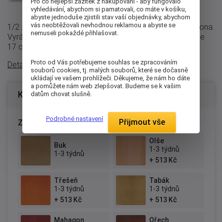
Pro co nejlepší zážitek z nakupování - aby fungovalo
vyhledávání, abychom si pamatovali, co máte v košíku,
abyste jednoduše zjistili stav vaší objednávky, abychom
vás neobtěžovali nevhodnou reklamou a abyste se
1/2 zásuvka pod postel Ina, Jana, Klára, Nela, Salma, Mona.
nemuseli pokaždé přihlašovat.
Vyrábí se v délkách 200, 210 a 220 cm, Výška zásuvky je
17 cm. Balení obsahuje 1 ...
Proto od Vás potřebujeme souhlas se zpracováním
Detailní popis
souborů cookies, tj. malých souborů, které se dočasně
ukládají ve vašem prohlížeči. Děkujeme, že nám ho dáte
a pomůžete nám web zlepšovat. Budeme se k vašim
Konfigurace produktu
datům chovat slušně.
Podrobné nastavení
Přijmout vše
Zvolte provedení:
Olše
Buk
1-3 týdnů
1-3 týdnů
+ 513 Kč
Třešeň
Tabák
1-3 týdnů
1-3 týdnů
+ 513 Kč
+ 513 Kč
Mahagon
Ořech