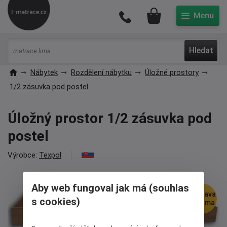
Můj účet
Hledat
Nábytek
Rozdělení nábytku
Úložné prostory
1/2 zásuvka pod postel
Úložný prostor 1/2 zásuvka pod
postel
Výrobce:
Texpol
Aby web fungoval jak má (souhlas
doprava
s cookies)
zdarma