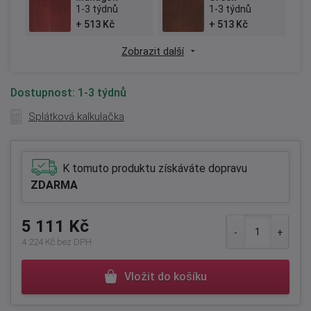
1-3 týdnů
1-3 týdnů
+ 513 Kč
+ 513 Kč
Zobrazit další
Dostupnost:
1-3 týdnů
Splátková kalkulačka
K tomuto produktu získáváte dopravu
ZDARMA
5 111 Kč
4 224 Kč bez DPH
Vložit do košíku