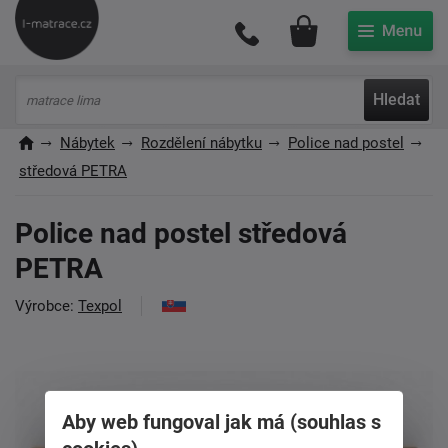
Můj účet
Hledat
Nábytek
Rozdělení nábytku
Police nad postel
středová PETRA
Police nad postel středová
PETRA
Výrobce:
Texpol
Aby web fungoval jak má (souhlas s