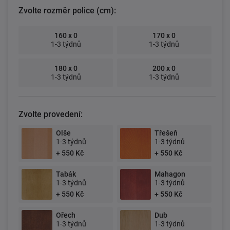
Zvolte rozměr police (cm):
160 x 0
170 x 0
1-3 týdnů
1-3 týdnů
180 x 0
200 x 0
1-3 týdnů
1-3 týdnů
Zvolte provedení:
Olše
Třešeň
1-3 týdnů
1-3 týdnů
+ 550 Kč
+ 550 Kč
Tabák
Mahagon
1-3 týdnů
1-3 týdnů
+ 550 Kč
+ 550 Kč
Ořech
Dub
1-3 týdnů
1-3 týdnů