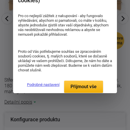
cookies)
Pro co nejlepší zážitek z nakupování - aby fungovalo
vyhledávání, abychom si pamatovali, co máte v košíku,
abyste jednoduše zjistili stav vaší objednávky, abychom
vás neobtěžovali nevhodnou reklamou a abyste se
nemuseli pokaždé přihlašovat.
doprava
zdarma
Proto od Vás potřebujeme souhlas se zpracováním
souborů cookies, tj. malých souborů, které se dočasně
ukládají ve vašem prohlížeči. Děkujeme, že nám ho dáte a
pomůžete nám web zlepšovat. Budeme se k vašim datům
chovat slušně.
Středová police nad postel PETRA se vyrábí v délce 160,
Podrobné nastavení
180 a 200 cm, v odstínech moření buk, olše, třešeň, tabák,
Přijmout vše
mahagon, ořech a dub. ...
Detailní popis
Konfigurace produktu