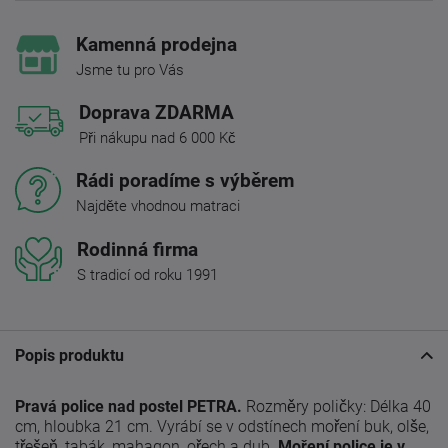
Kamenná prodejna
Jsme tu pro Vás
Doprava ZDARMA
Při nákupu nad 6 000 Kč
Rádi poradíme s výběrem
Najděte vhodnou matraci
Rodinná firma
S tradicí od roku 1991
Popis produktu
Pravá police nad postel PETRA.
Rozměry poličky: Délka 40
cm, hloubka 21 cm. Vyrábí se v odstínech moření buk, olše,
třešeň, tabák, mahagon, ořech a dub.
Moření police je v