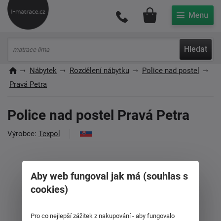
Můj účet
Hledat
Nábytek
Rozdělení nábytku
Police nad postel
Pravá Petra
Police nad postel Pravá Petra
Výrobce:
Texpol
Aby web fungoval jak má (souhlas s
cookies)
Pro co nejlepší zážitek z nakupování - aby fungovalo