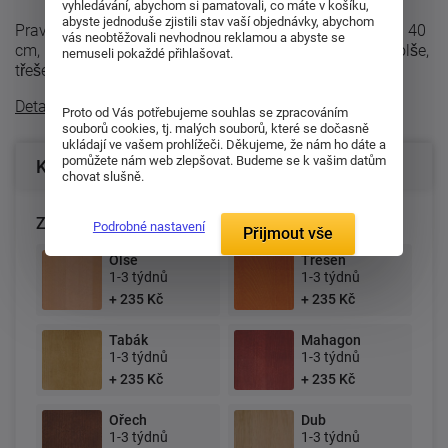
vyhledávání, abychom si pamatovali, co máte v košíku,
abyste jednoduše zjistili stav vaší objednávky, abychom
Pravá police nad postel PETRA. Rozměry poličky: Délka 40
vás neobtěžovali nevhodnou reklamou a abyste se
cm, hloubka 21 cm. Vyrábí se v odstínech moření buk, olše,
nemuseli pokaždé přihlašovat.
třešeň, tabák, mahagon, ...
Detailní popis
Proto od Vás potřebujeme souhlas se zpracováním
souborů cookies, tj. malých souborů, které se dočasně
ukládají ve vašem prohlížeči. Děkujeme, že nám ho dáte a
pomůžete nám web zlepšovat. Budeme se k vašim datům
Konfigurace produktu
chovat slušně.
Zvolte provedení:
Podrobné nastavení
Přijmout vše
Olše
Třešeň
1-3 týdnů
1-3 týdnů
+ 235 Kč
+ 235 Kč
Tabák
Mahagon
1-3 týdnů
1-3 týdnů
+ 235 Kč
+ 235 Kč
Ořech
Dub
1-3 týdnů
1-3 týdnů