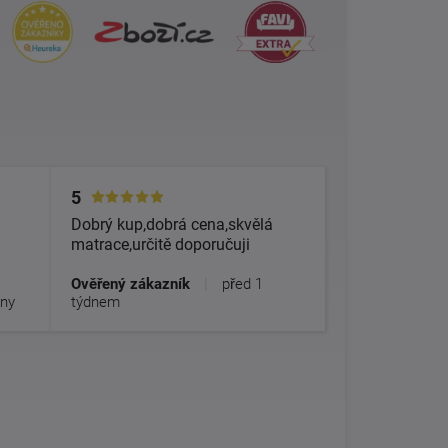
5
Dobrý kup,dobrá cena,skvělá
matrace,určitě doporučuji
Ověřený zákazník
|
před 1
dny
týdnem