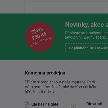
Novinky, akce a
Sleva
Přihlaste se k našemu ne
250 Kč
jako první. Žádný spam. 
na první nákup
Po přihlášení se k newsl
Kamenná prodejna
Přijďte si prohlédnout naše matrace. Rádi
Vám poradíme. Nově také na Komenského
686, Veselí n. Mor.
Otevírací
Kde nás najdete