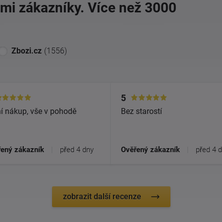
imi zákazníky. Více než 3000
Zbozi.cz
(1556)
5
í nákup, vše v pohodě
Bez starostí
ený zákazník
|
před 4 dny
Ověřený zákazník
|
před 4 
zobrazit další recenze