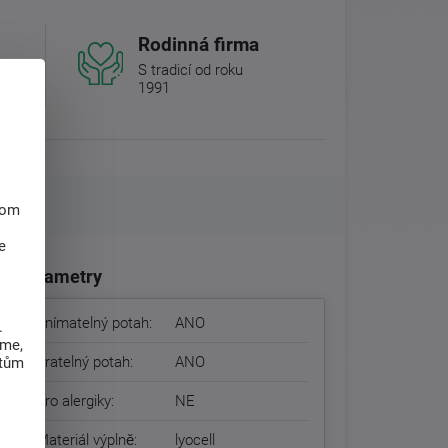
Rodinná firma
S tradicí od roku
1991
hom
e
Parametry
Snímatelný potah:
ANO
.
eme,
Pratelný potah:
ANO
atům
Pro alergiky:
NE
Materiál výplně:
lyocell