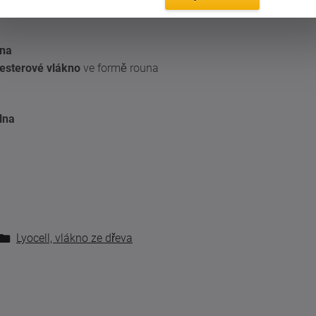
lna
yesterové vlákno
ve formě rouna
lna
Lyocell, vlákno ze dřeva