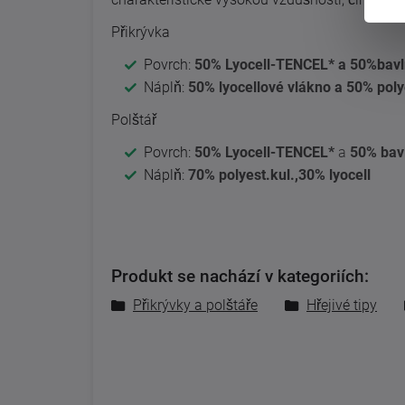
Přikrývka
Povrch:
50% Lyocell-TENCEL* a 50%bav
Náplň:
50% lyocellové vlákno a 50% pol
Polštář
Povrch:
50% Lyocell-TENCEL*
a
50% bav
Náplň:
70% polyest.kul.,30% lyocell
Produkt se nachází v kategoriích:
Přikrývky a polštáře
Hřejivé tipy