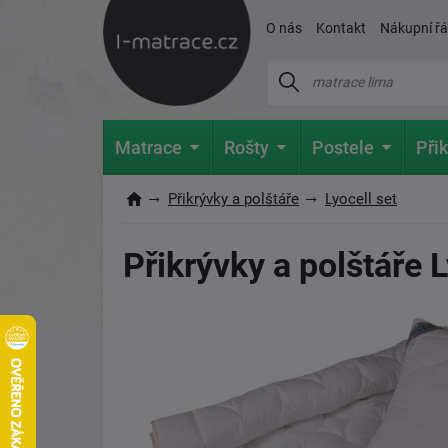
O nás
Kontakt
Nákupní ř
Matrace
Rošty
Postele
Přik
Přikrývky a polštáře
Lyocell set
Přikrývky a polštáře L