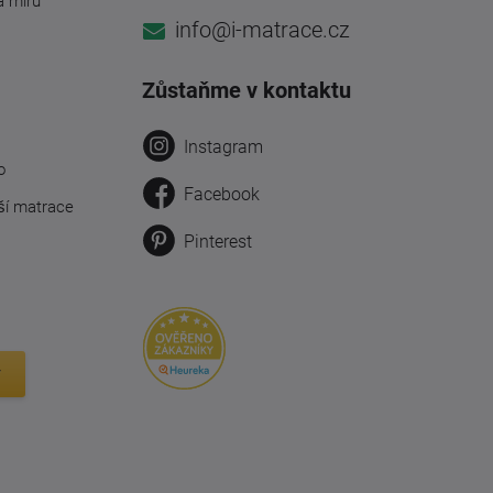
a míru
info@i-matrace.cz
Zůstaňme v kontaktu
Instagram
o
Facebook
ší matrace
Pinterest
y