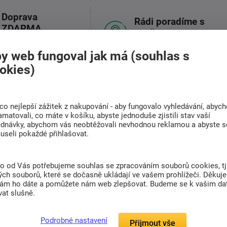
Doprava
Rádi poradíme s
ZDARMA
výběrem
Při nákupu nad 6 000
Najděte vhodnou matraci
Kč
y web fungoval jak má (souhlas s
okies)
(0)
co nejlepší zážitek z nakupování - aby fungovalo vyhledávání, abyc
amatovali, co máte v košíku, abyste jednoduše zjistili stav vaší
ednávky, abychom vás neobtěžovali nevhodnou reklamou a abyste s
useli pokaždé přihlašovat.
y a polštáře Lycell.
rodního původu. Získává se z bukové nebo dubové
to od Vás potřebujeme souhlas se zpracováním souborů cookies, tj
trným způsobem. Vlákno vyniká vysokou pevností
ch souborů, které se dočasně ukládají ve vašem prohlížeči. Děkuj
 na omak.
nám ho dáte a pomůžete nám web zlepšovat. Budeme se k vašim d
at slušně.
nosti zejména pro udržování optimální vlhkosti
zvýšenou potivostí, ale i všichni ostatní a to
klimatu lůžka.Navíc výrobky jsou
Podrobné nastavení
Přijmout vše
šují komfort spánku.