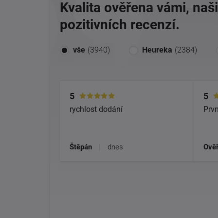
Kvalita ověřena vámi, naš
pozitivních recenzí.
vše
(3940)
Heureka
(2384)
5
5
rychlost dodání
Prvn
Štěpán
|
dnes
Ověř