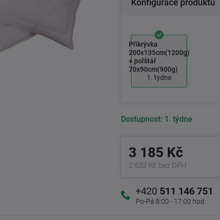
Konfigurace produktu
Přikrývka
200x135cm(1200g)
+ polštář
70x90cm(900g)
1. týdne
Dostupnost:
1. týdne
3 185 Kč
2 633 Kč bez DPH
+420
511 146 751
Po-Pá 8:00 - 17:00 hod.