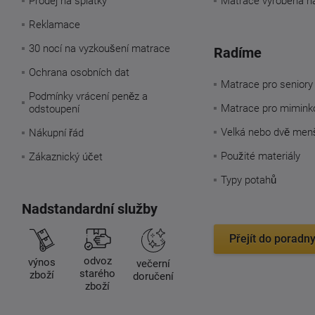
Prodej na splátky
Matrace vyrobená n
Reklamace
30 nocí na vyzkoušení matrace
Radíme
Ochrana osobních dat
Matrace pro seniory
Podmínky vrácení peněz a
Matrace pro mimink
odstoupení
Velká nebo dvě men
Nákupní řád
Použité materiály
Zákaznický účet
Typy potahů
Nadstandardní služby
Přejít do poradn
odvoz
výnos
večerní
starého
zboží
doručení
zboží