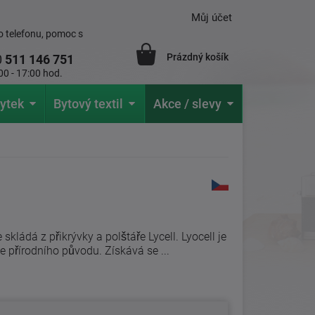
Můj účet
 telefonu, pomoc s
Prázdný košík
0
511 146 751
00 - 17:00 hod.
ytek
Bytový textil
Akce / slevy
skládá z přikrývky a polštáře Lycell. Lyocell je
e přírodního původu. Získává se ...