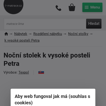
Můj účet
Hledat
Nábytek
Rozdělení nábytku
Noční stolky
k vysoké posteli Petra
Noční stolek k vysoké posteli
Petra
Výrobce:
Texpol
Aby web fungoval jak má (souhlas s
cookies)