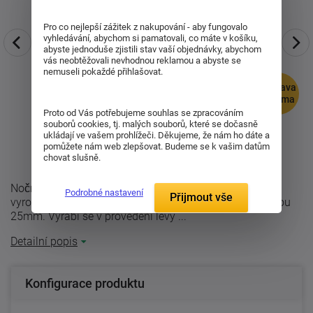
Pro co nejlepší zážitek z nakupování - aby fungovalo
vyhledávání, abychom si pamatovali, co máte v košíku,
abyste jednoduše zjistili stav vaší objednávky, abychom
vás neobtěžovali nevhodnou reklamou a abyste se
nemuseli pokaždé přihlašovat.
doprava
zdarma
Proto od Vás potřebujeme souhlas se zpracováním
souborů cookies, tj. malých souborů, které se dočasně
ukládají ve vašem prohlížeči. Děkujeme, že nám ho dáte a
pomůžete nám web zlepšovat. Budeme se k vašim datům
chovat slušně.
Noční stolek k vysoké posteli Petra a Edita, který je
Podrobné nastavení
Přijmout vše
vyrobený z bukového nebo dubového masivu s tloušťkou
25mm. Vyrábí se v provedení levý ...
Detailní popis
Konfigurace produktu