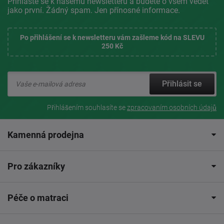
Přihlaste se k našemu newsletteru a budete o všem vědět
jako první. Žádný spam. Jen přínosné informace.
Po přihlášení se k newsletteru vám zašleme kód na SLEVU
250 Kč
Přihlásit se
Přihlášením souhlasíte se
zpracovaním osobních údajů
Kamenná prodejna
Pro zákazníky
Péče o matraci