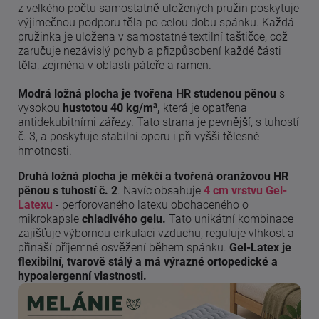
z velkého počtu samostatně uložených pružin poskytuje
výjimečnou podporu těla po celou dobu spánku. Každá
pružinka je uložena v samostatné textilní taštičce, což
zaručuje nezávislý pohyb a přizpůsobení každé části
těla, zejména v oblasti páteře a ramen.
Modrá ložná plocha je tvořena HR studenou pěnou
s
vysokou
hustotou 40 kg/m³,
která je opatřena
antidekubitními zářezy. Tato strana je pevnější, s tuhostí
č. 3, a poskytuje stabilní oporu i při vyšší tělesné
hmotnosti.
Druhá ložná plocha je měkčí a tvořená oranžovou HR
pěnou s tuhostí č. 2
. Navíc obsahuje
4 cm vrstvu Gel-
Latexu
- perforovaného latexu obohaceného o
mikrokapsle
chladivého gelu.
Tato unikátní kombinace
zajišťuje výbornou cirkulaci vzduchu, reguluje vlhkost a
přináší příjemné osvěžení během spánku.
Gel-Latex je
flexibilní, tvarově stálý a má výrazné ortopedické a
hypoalergenní vlastnosti.