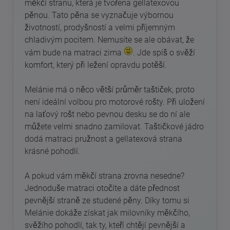
měkčí stranu, která je tvořena gellatexovou
pěnou. Tato pěna se vyznačuje výbornou
životností, prodyšností a velmi příjemným
chladivým pocitem. Nemusíte se ale obávat, že
vám bude na matraci zima
. Jde spíš o svěží
komfort, který při ležení opravdu potěší.
Melánie má o něco větší průměr taštiček, proto
není ideální volbou pro motorové rošty. Při uložení
na laťový rošt nebo pevnou desku se do ní ale
můžete velmi snadno zamilovat. Taštičkové jádro
dodá matraci pružnost a gellatexová strana
krásné pohodlí.
A pokud vám měkčí strana zrovna nesedne?
Jednoduše matraci otočíte a dáte přednost
pevnější straně ze studené pěny. Díky tomu si
Melánie dokáže získat jak milovníky měkčího,
svěžího pohodlí, tak ty, kteří chtějí pevnější a