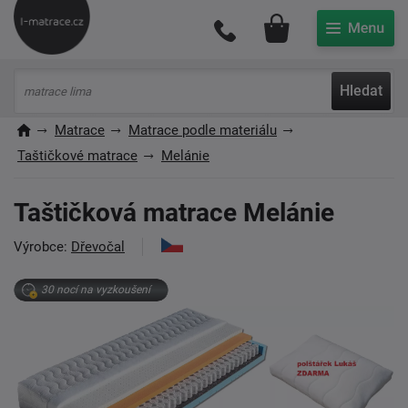
Můj účet
Hledat
Matrace
Matrace podle materiálu
Taštičkové matrace
Melánie
Taštičková matrace Melánie
Výrobce:
Dřevočal
30 nocí na vyzkoušení