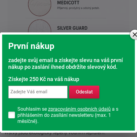
První nákup
zadejte svůj email a získejte slevu na váš první
nákup po zaslání ihned obdržíte slevový kód.
Získejte 250 Kč na váš nákup
Odeslat
Souhlasím se
zpracováním osobních údajů
a s
Matrace Melánie je díky svému konstrukčnímu řešení velmi
přihlášením do zasílání newsletteru (max. 1
vzdušná a ideálně kopíruje tvar páteře. Vhodná na pevnou
měsíčně).
podložku i lamelové rošty (kromě motorových). Vrchní
vrstvy jsou ekologicky lepeny vodním lepidlem.