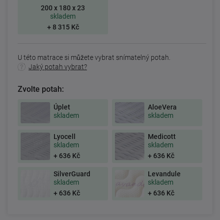
200 x 180 x 23
skladem
+ 8 315 Kč
U této matrace si můžete vybrat snímatelný potah.
Jaký potah vybrat?
Zvolte potah:
Úplet
AloeVera
skladem
skladem
Lyocell
Medicott
skladem
skladem
+ 636 Kč
+ 636 Kč
SilverGuard
Levandule
skladem
skladem
+ 636 Kč
+ 636 Kč