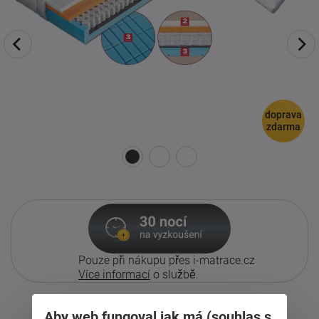
doprava
zdarma
Pouze při nákupu přes i-matrace.cz
Více informací
o službě.
Aby web fungoval jak má (souhlas s