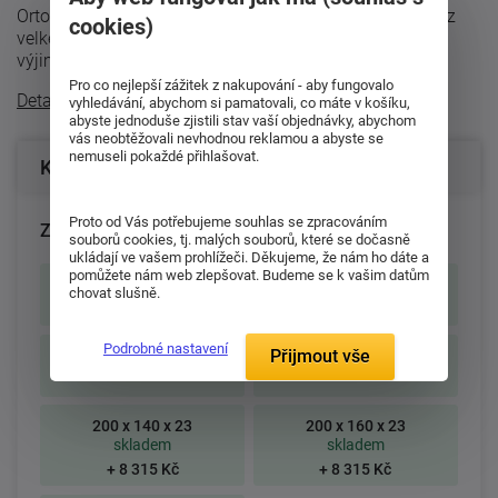
Ortopedická oboustranná taštičková matrace s jádrem z
cookies)
velkého počtu samostatně uložených pružin poskytuje
výjimečnou podporu těla po ...
Pro co nejlepší zážitek z nakupování - aby fungovalo
Detailní popis
vyhledávání, abychom si pamatovali, co máte v košíku,
abyste jednoduše zjistili stav vaší objednávky, abychom
vás neobtěžovali nevhodnou reklamou a abyste se
nemuseli pokaždé přihlašovat.
Konfigurace produktu
Proto od Vás potřebujeme souhlas se zpracováním
Zvolte rozměr matrace (cm):
souborů cookies, tj. malých souborů, které se dočasně
ukládají ve vašem prohlížeči. Děkujeme, že nám ho dáte a
pomůžete nám web zlepšovat. Budeme se k vašim datům
195 x 80 x 23
195 x 85 x 23
chovat slušně.
skladem
skladem
Podrobné nastavení
Přijmout vše
200 x 80 x 23
200 x 90 x 23
skladem
skladem
200 x 140 x 23
200 x 160 x 23
skladem
skladem
+ 8 315 Kč
+ 8 315 Kč