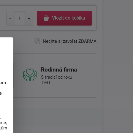
Vložit do košíku
Nechte si zavolat ZDARMA
Rodinná firma
S tradicí od roku
hom
1991
e
.
eme,
atům