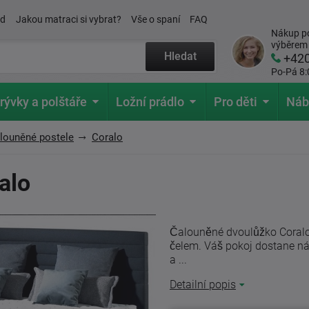
ád
Jakou matraci si vybrat?
Vše o spaní
FAQ
Nákup po
výběrem
Hledat
+42
Po-Pá 8:
rývky a polštáře
Ložní prádlo
Pro děti
Náb
louněné postele
Coralo
alo
Čalouněné dvoulůžko Coralo
čelem. Váš pokoj dostane ná
a ...
Detailní popis