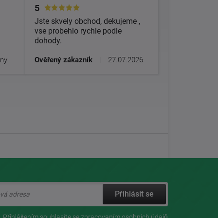
5
Jste skvely obchod, dekujeme ,
vse probehlo rychle podle
dohody.
dny
Ověřený zákazník
|
27.07.2026
Přihlásit se
Přihlášením souhlasíte se
zpracovaním osobních údajů