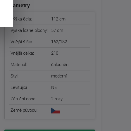
Parametry
Výška čela:
112 cm
Výška ložné plochy:
57 cm
Vnější šířka:
162/182
Vnější délka:
210
Materiál:
čalounění
Styl:
moderní
Levitující
NE
Záruční doba:
2 roky
Země původu: