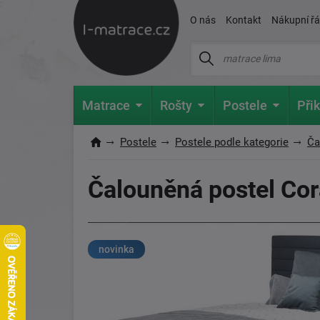
O nás
Kontakt
Nákupní ř
Matrace
Rošty
Postele
Přik
Postele
Postele podle kategorie
Ča
Čalouněná postel Cor
novinka