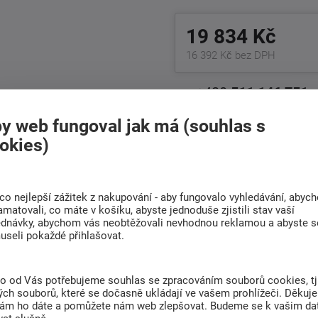
19 834 Kč
16 392 Kč bez DPH
+420
511 146 751
Po-Pá 8:00 - 17:00 hod.
y web fungoval jak má (souhlas s
okies)
Doprava
Rádi poradíme s
ZDARMA
výběrem
Při nákupu nad 6 000
co nejlepší zážitek z nakupování - aby fungovalo vyhledávání, abyc
Najděte vhodnou matraci
Kč
amatovali, co máte v košíku, abyste jednoduše zjistili stav vaší
ednávky, abychom vás neobtěžovali nevhodnou reklamou a abyste s
useli pokaždé přihlašovat.
(0)
to od Vás potřebujeme souhlas se zpracováním souborů cookies, tj
ch souborů, které se dočasně ukládají ve vašem prohlížeči. Děkuj
nám ho dáte a pomůžete nám web zlepšovat. Budeme se k vašim d