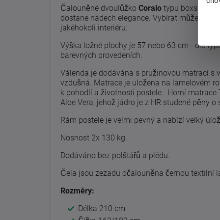
chov
Čalouněné dvoulůžko
Coralo
typu boxspring 
dostane nádech elegance. Vybírat můžete z mno
jakéhokoli interiéru.
Výška ložné plochy je 57 nebo 63 cm - dle typ
barevných provedeních.
Válenda je dodávána s pružinovou matrací s vy
vzdušná. Matrace je uložena na lamelovém roš
k pohodlí a životnosti postele. Horní matrace
Aloe Vera, jehož jádro je z HR studené pěny o s
Rám postele je velmi pevný a nabízí velký úlo
Nosnost 2x 130 kg.
Dodáváno bez polštářů a plédu.
Čela jsou zezadu očalouněna černou textilní 
Rozměry:
Délka 210 cm