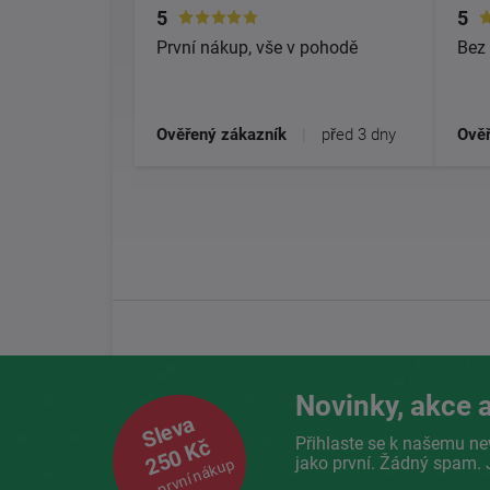
5
5
První nákup, vše v pohodě
Bez 
Ověřený zákazník
|
před 3 dny
Ověř
Novinky, akce a
Sleva
Přihlaste se k našemu ne
250 Kč
jako první. Žádný spam. 
na první nákup