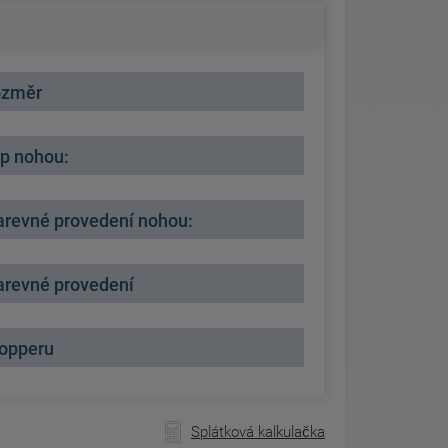
rozměr
yp nohou:
barevné provedení nohou:
barevné provedení
topperu
Splátková kalkulačka