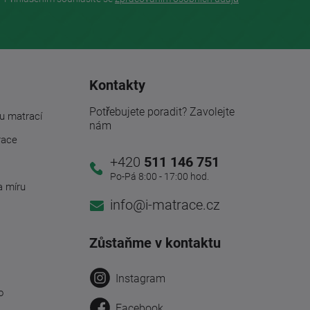
Kontakty
Potřebujete poradit? Zavolejte
u matrací
nám
race
+420
511 146 751
Po-Pá 8:00 - 17:00 hod.
a míru
info@i-matrace.cz
Zůstaňme v kontaktu
Instagram
o
Facebook