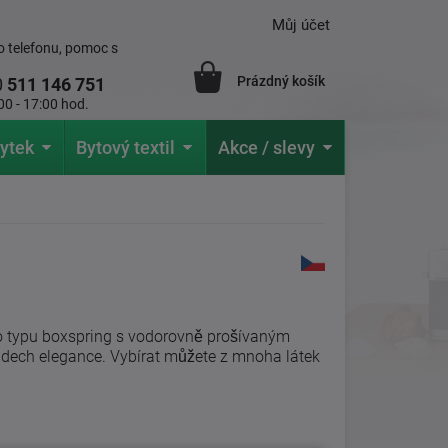
Můj účet
 telefonu, pomoc s
Prázdný košík
0
511 146 751
00 - 17:00 hod.
ytek
Bytový textil
Akce / slevy
 typu boxspring s vodorovně prošívaným
dech elegance. Vybírat můžete z mnoha látek