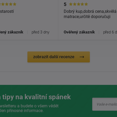
5
starostí
Dobrý kup,dobrá cena,skvělá
matrace,určitě doporučuji
ený zákazník
|
před 3 dny
Ověřený zákazník
|
před 6 
zobrazit další recenze
 tipy na kvalitní spánek
wsletteru a budete o všem vědět
Jen přínosné informace.