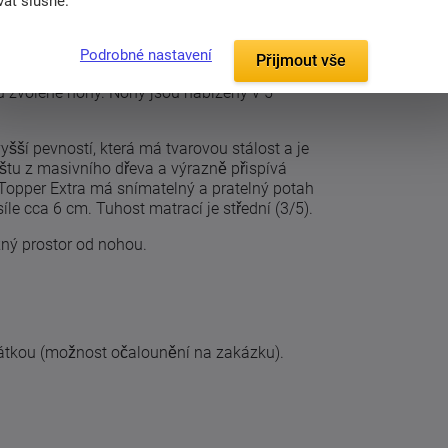
at slušně.
s vodorovně prošívaným čelem. Váš pokoj
ha látek a snadno ji tak umístíte do prakticky
Podrobné nastavení
Přijmout vše
u zvolené nohy. Nohy jsou nabízeny v 5
šší pevností, která má tvarovou stálost a je
tu z masivního dřeva a výrazně přispívá
 Topper Extra má snímatelný a pratelný potah
íle cca 6 cm. Tuhost matrací je střední (3/5).
žný prostor od nohou.
látkou (možnost očalounění na zakázku).