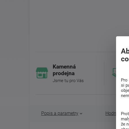
Ab
co
Kamenná
prodejna
Pro 
Jsme tu pro Vás
si p
obj
nem
Popis a parametry
Hodnocení 
Pro
malý
že 