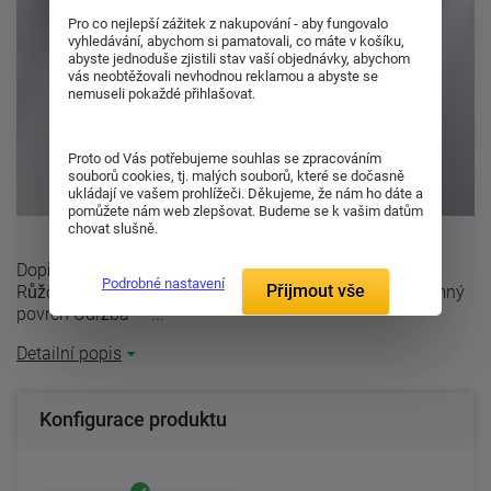
Pro co nejlepší zážitek z nakupování - aby fungovalo
vyhledávání, abychom si pamatovali, co máte v košíku,
abyste jednoduše zjistili stav vaší objednávky, abychom
vás neobtěžovali nevhodnou reklamou a abyste se
nemuseli pokaždé přihlašovat.
Proto od Vás potřebujeme souhlas se zpracováním
souborů cookies, tj. malých souborů, které se dočasně
ukládají ve vašem prohlížeči. Děkujeme, že nám ho dáte a
pomůžete nám web zlepšovat. Budeme se k vašim datům
chovat slušně.
Dopřejte si příjemný spánek s bavlněným povlečením
Podrobné nastavení
Přijmout vše
Růžové káry. Materiál 100% bavlna Hladký a příjemný
povrch Údržba ...
Detailní popis
Konfigurace produktu