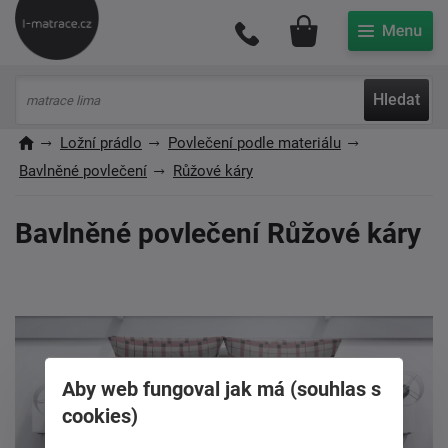
Můj účet
Hledat
Ložní prádlo
Povlečení podle materiálu
Bavlněné povlečení
Růžové káry
Bavlněné povlečení Růžové káry
Aby web fungoval jak má (souhlas s
cookies)