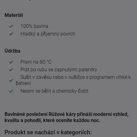
Materiál
100% bavlna
Hladký a příjemný povrch
Údržba
Praní na 60 °C
Prát po rubu se zapnutými patentky
Sušit v závěsu nebo v sušičce s programem vlhké k
žehlení
Nesmí se bělit a chemicky čistit
Bavlněné povlečení
Růžové káry
přináší moderní vzhled,
kvalitu a pohodlí, které oceníte každou noc.
Produkt se nachází v kategoriích: