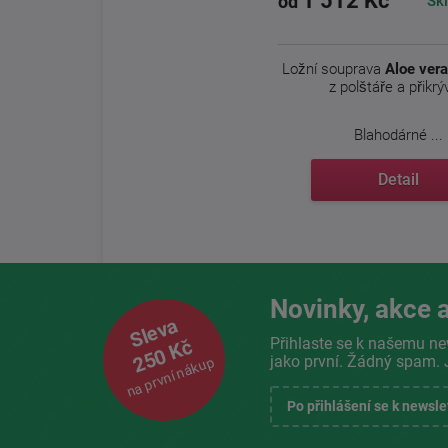
1 512 Kč
Sk
od
Ložní souprava
Aloe vera
z polštáře a přikrý
Blahodárné ...
Detail
Novinky, akce a
Sleva
Přihlaste se k našemu ne
250 Kč
jako první. Žádný spam. 
na první nákup
Po přihlášení se k newsl