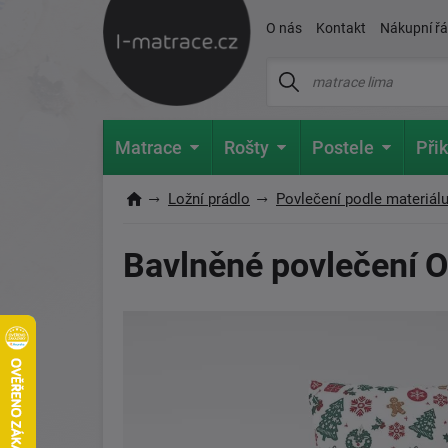
O nás
Kontakt
Nákupní ř
Matrace
Rošty
Postele
Přik
Ložní prádlo
Povlečení podle materiál
Bavlněné povlečení 