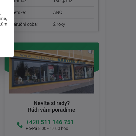
Gramáž:
130 g/m2
Dětské:
ANO
.
eme,
atům
Záruční doba:
2 roky
Nevíte si rady?
Rádi vám poradíme
+420
511 146 751
Po-Pá 8:00 - 17:00 hod.