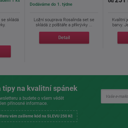
251 
ladem 1 ks
od
Dodáváme do 1. týdne
se skládá
Ložní souprava Rosalinda set se
Kvalitní
vky.
skládá z polštáře a přikrývky ...
barvy. J
Detail
 tipy na kvalitní spánek
wsletteru a budete o všem vědět
Jen přínosné informace.
etteru vám zašleme kód na SLEVU 250 Kč