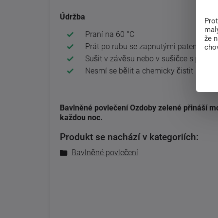
Údržba
Pro
malý
Praní na 60 °C
že 
Prát po rubu se zapnutými patentky
chov
Sušit v závěsu nebo v sušičce s progra
Nesmí se bělit a chemicky čistit
Bavlněné povlečení
Ozdoby zelené
přináší mo
každou noc.
Produkt se nachází v kategoriích:
Bavlněné povlečení