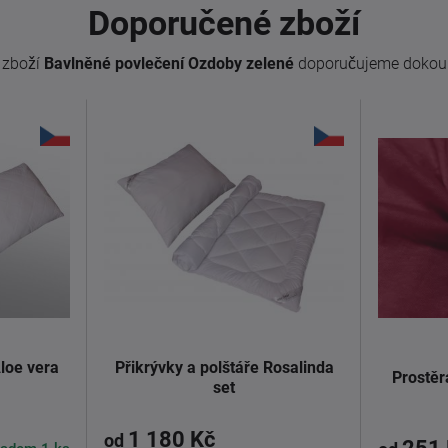
Doporučené zboží
 zboží
Bavlněné povlečení Ozdoby zelené
doporučujeme dokoup
Aloe vera
Přikrývky a polštáře Rosalinda
Prostěr
set
1 180 Kč
od