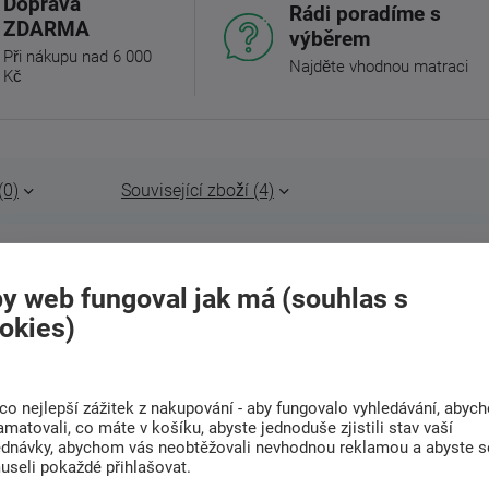
Doprava
Rádi poradíme s
ZDARMA
výběrem
Při nákupu nad 6 000
Najděte vhodnou matraci
Kč
(0)
Související zboží (4)
vlečením Ozdoby zelené
. Vysoce kvalitní 100%
y web fungoval jak má (souhlas s
tek, ale také výbornou savost a prodyšnost,
okies)
ku.
co nejlepší zážitek z nakupování - aby fungovalo vyhledávání, abyc
amatovali, co máte v košíku, abyste jednoduše zjistili stav vaší
ednávky, abychom vás neobtěžovali nevhodnou reklamou a abyste s
useli pokaždé přihlašovat.