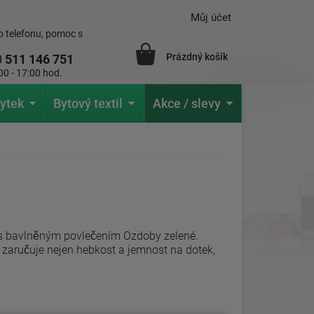
Můj účet
 telefonu, pomoc s
Prázdný košík
0
511 146 751
00 - 17:00 hod.
ytek
Bytový textil
Akce / slevy
 s bavlněným povlečením Ozdoby zelené.
 zaručuje nejen hebkost a jemnost na dotek,