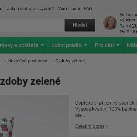
ád
Jakou matraci si vybrat?
Vše o spaní
FAQ
Nákup po
výběrem
Hledat
+42
Po-Pá 8:
rývky a polštáře
Ložní prádlo
Pro děti
Náb
u
Bavlněné povlečení
Ozdoby zelené
Ozdoby zelené
Dopřejte si příjemný spánek
Vysoce kvalitní 100% bavlna
ale ...
Detailní popis