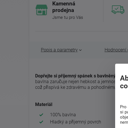
Kamenná
prodejna
Jsme tu pro Vás
Popis a parametry
Hodnocení 
Dopřejte si příjemný spánek s bavlněným po
Ab
bavlna zaručuje nejen hebkost a jemnost na do
co
což přispívá ke zdravému a pohodlnému spán
Materiál
Pro 
si p
100% bavlna
obj
Hladký a příjemný povrch
nem