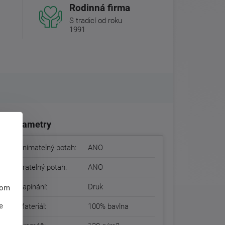
Rodinná firma
S tradicí od roku
1991
Parametry
Snímatelný potah:
ANO
Pratelný potah:
ANO
Zapínání:
Druk
hom
e
Materiál:
100% bavlna