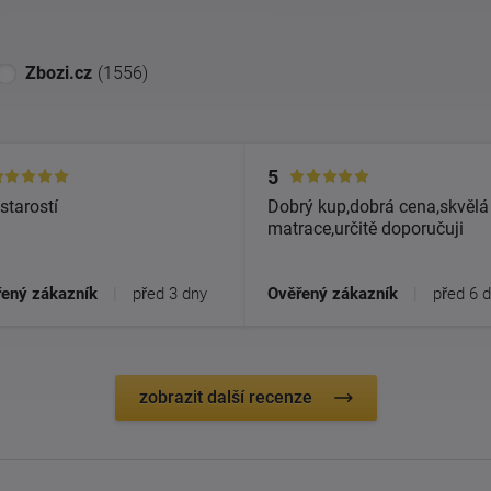
Zbozi.cz
(1556)
5
starostí
Dobrý kup,dobrá cena,skvělá
matrace,určitě doporučuji
ený zákazník
|
před 3 dny
Ověřený zákazník
|
před 6 
zobrazit další recenze