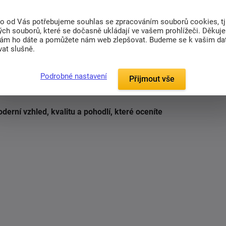
to od Vás potřebujeme souhlas se zpracováním souborů cookies, tj
ch souborů, které se dočasně ukládají ve vašem prohlížeči. Děkuj
nám ho dáte a pomůžete nám web zlepšovat. Budeme se k vašim d
at slušně.
mem vlhké k žehlení
Podrobné nastavení
Přijmout vše
derní vzhled, kvalitu a pohodlí, které oceníte