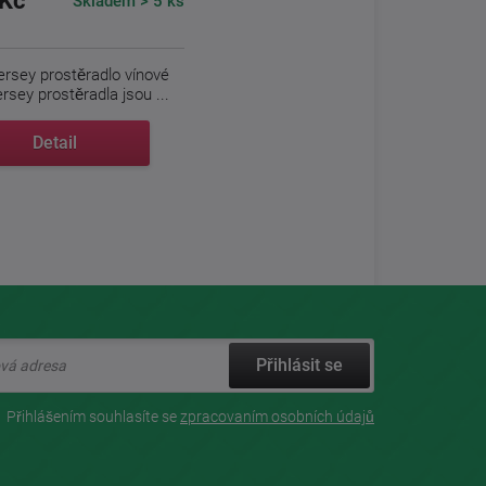
Kč
Skladem > 5 ks
 jersey prostěradlo vínové
ersey prostěradla jsou ...
Detail
Přihlásit se
Přihlášením souhlasíte se
zpracovaním osobních údajů