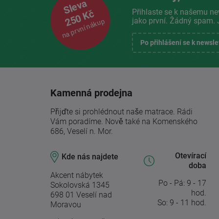
Sleva
Přihlaste se k našemu ne
250 Kč
jako první. Žádný spam. 
na první nákup
Po přihlášení se k newsl
Kamenná prodejna
Přijďte si prohlédnout naše matrace. Rádi
Vám poradíme. Nově také na Komenského
686, Veselí n. Mor.
Otevírací
Kde nás najdete
doba
Akcent nábytek
Po - Pá: 9 - 17
Sokolovská 1345
hod.
698 01 Veselí nad
So: 9 - 11 hod.
Moravou