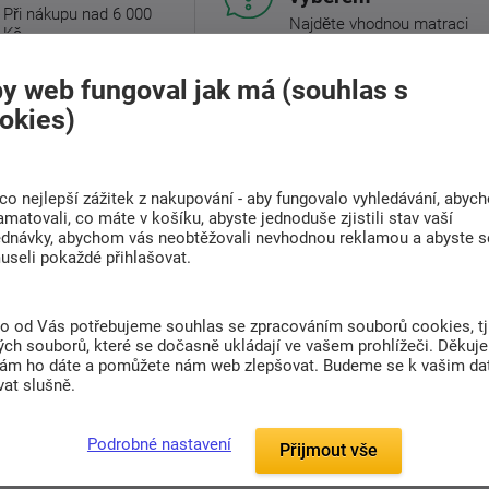
Při nákupu nad 6 000
Najděte vhodnou matraci
Kč
y web fungoval jak má (souhlas s
okies)
(0)
co nejlepší zážitek z nakupování - aby fungovalo vyhledávání, abyc
amatovali, co máte v košíku, abyste jednoduše zjistili stav vaší
jemnost, která hýčká
ednávky, abychom vás neobtěžovali nevhodnou reklamou a abyste s
useli pokaždé přihlašovat.
ničím nerušený spánek v povlečení, které
í v elegantním
čokoládovém
odstínu je
odního materiálu známého svou výjimečnou
to od Vás potřebujeme souhlas se zpracováním souborů cookies, tj
ch souborů, které se dočasně ukládají ve vašem prohlížeči. Děkuj
nám ho dáte a pomůžete nám web zlepšovat. Budeme se k vašim d
- v létě příjemně chladí, v zimě hřeje. Díky své
at slušně.
u pokožku. Nevyžaduje žehlení a s každým
Podrobné nastavení
Přijmout vše