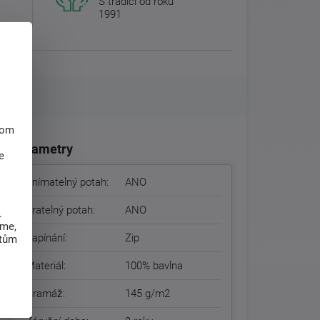
S tradicí od roku
1991
hom
Parametry
e
Snímatelný potah:
ANO
Pratelný potah:
ANO
.
eme,
Zapínání:
Zip
atům
Materiál:
100% bavlna
Gramáž:
145 g/m2