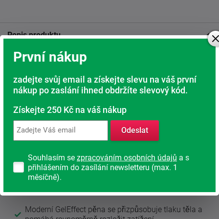
Popis produktu
První nákup
Díky moderní technologii GelEffect
nabízí příjemný pocit
při ulehnutí, aniž by docházelo k nepříjemnému přehřívání
zadejte svůj email a získejte slevu na váš první
nebo nadměrnému zaboření do matrace. Tělo se může
přirozeně uvolnit, zatímco kvalitní HR pěna zajišťuje
nákup po zaslání ihned obdržíte slevový kód.
stabilní oporu po celou noc.
Získejte 250 Kč na váš nákup
Velkou předností matrace je také její vysoká odolnost.
Studená HR pěna patří mezi nejkvalitnější materiály
Odeslat
používané při výrobě matrací a dlouhodobě si zachovává
své vlastnosti i při každodenním zatížení.
Souhlasím se
zpracováním osobních údajů
a s
přihlášením do zasílání newsletteru (max. 1
Popis složení matrace
měsíčně).
Komfortní vrstva GelEffect
Moderní GelEffect pěna se přizpůsobuje tlaku těla a