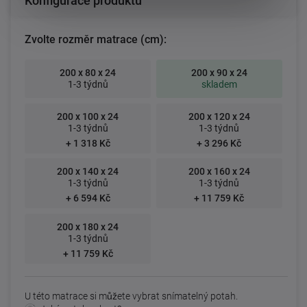
Konfigurace produktu
Zvolte rozměr matrace (cm):
200 x 80 x 24
200 x 90 x 24
1-3 týdnů
skladem
200 x 100 x 24
200 x 120 x 24
1-3 týdnů
1-3 týdnů
+ 1 318 Kč
+ 3 296 Kč
200 x 140 x 24
200 x 160 x 24
1-3 týdnů
1-3 týdnů
+ 6 594 Kč
+ 11 759 Kč
200 x 180 x 24
1-3 týdnů
+ 11 759 Kč
U této matrace si můžete vybrat snímatelný potah.