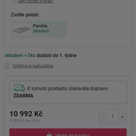
Jaký potah vybrat?
Zvolte potah:
Parotia
skladem
skladem
> 5ks
dodání do 1. týdne
Splátková kalkulačka
K tomuto produktu získáváte dopravu
ZDARMA
10 992 Kč
9 085 Kč bez DPH
Vložit do košíku