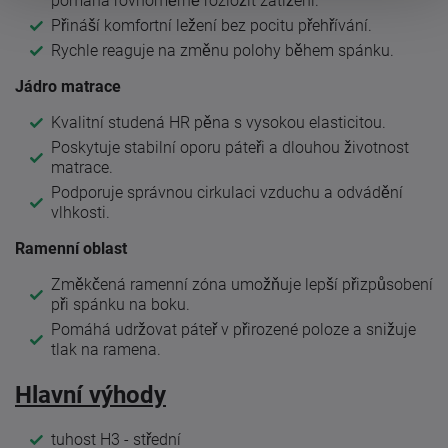
pomáhá rovnoměrně rozložit zatížení.
Přináší komfortní ležení bez pocitu přehřívání.
Rychle reaguje na změnu polohy během spánku.
Jádro matrace
Kvalitní studená HR pěna s vysokou elasticitou.
Poskytuje stabilní oporu páteři a dlouhou životnost
matrace.
Podporuje správnou cirkulaci vzduchu a odvádění
vlhkosti.
Ramenní oblast
Změkčená ramenní zóna umožňuje lepší přizpůsobení
při spánku na boku.
Pomáhá udržovat páteř v přirozené poloze a snižuje
tlak na ramena.
Hlavní výhody
tuhost H3 - střední