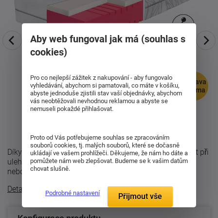
Aby web fungoval jak má (souhlas s
cookies)
Pro co nejlepší zážitek z nakupování - aby fungovalo
doprava
vyhledávání, abychom si pamatovali, co máte v košíku,
zdarma
abyste jednoduše zjistili stav vaší objednávky, abychom
vás neobtěžovali nevhodnou reklamou a abyste se
nemuseli pokaždé přihlašovat.
Proto od Vás potřebujeme souhlas se zpracováním
souborů cookies, tj. malých souborů, které se dočasně
Díky moderní technologii GelEffect nabízí příjemný pocit při
ukládají ve vašem prohlížeči. Děkujeme, že nám ho dáte a
ulehnutí, aniž by docházelo k nepříjemnému přehřívání
pomůžete nám web zlepšovat. Budeme se k vašim datům
chovat slušně.
nebo nadměrnému zaboření ...
Detailní popis
Podrobné nastavení
Přijmout vše