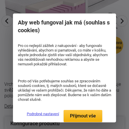
Aby web fungoval jak má (souhlas s
cookies)
doprava
Pro co nejlepší zážitek z nakupování - aby fungovalo
zdarma
vyhledávání, abychom si pamatovali, co máte v košíku,
abyste jednoduše zjistili stav vaší objednávky, abychom
vás neobtěžovali nevhodnou reklamou a abyste se
nemuseli pokaždé přihlašovat.
Proto od Vás potřebujeme souhlas se zpracováním
Vrchní vrstva GelEffect příjemně odlehčuje tlak, podporuje
souborů cookies, tj. malých souborů, které se dočasně
svěžejší klima během spánku a rychle reaguje na změnu
ukládají ve vašem prohlížeči. Děkujeme, že nám ho dáte a
pomůžete nám web zlepšovat. Budeme se k vašim datům
polohy. Díky tomu se v ...
chovat slušně.
Detailní popis
Podrobné nastavení
Přijmout vše
Konfigurace produktu