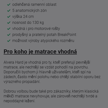
odlehčená ramenní oblast
5 anatomických zón
výška 24 cm
nosnost do 130 kg
vhodná i pro motorové rošty
prodyšný a pratelný potah BreakPoint
možnost výroby atypického rozměru
Pro koho je matrace vhodná
Alvera Hard je vhodná pro ty, kteří preferují pevnější
matrace, ale nechtějí se vzdát pohodlí na povrchu.
Doporučili bychom ji hlavně uživatelům, kteří spí na
zádech, často mění polohu nebo chtějí stabilní oporu bez
výrazného propadání.
Dobrou volbou bude také pro zákazníky, kterým klasická
měkčí matrace nevyhovuje, ale zároveň nechtějí tvrdé a
nepoddajné ležení.