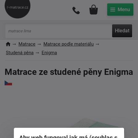
Můj účet
Hledat
Matrace
Matrace podle materiálu
Studená pěna
Enigma
Matrace ze studené pěny Enigma
Aby web fungoval jak má (souhlas s