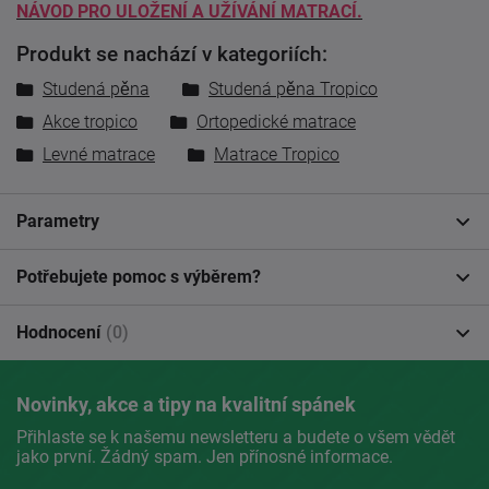
NÁVOD PRO ULOŽENÍ A UŽÍVÁNÍ MATRACÍ.
Produkt se nachází v kategoriích:
Studená pěna
Studená pěna Tropico
Akce tropico
Ortopedické matrace
Levné matrace
Matrace Tropico
Parametry
Potřebujete pomoc s výběrem?
Hodnocení
(0)
Novinky, akce a tipy na kvalitní spánek
Přihlaste se k našemu newsletteru a budete o všem vědět
jako první. Žádný spam. Jen přínosné informace.