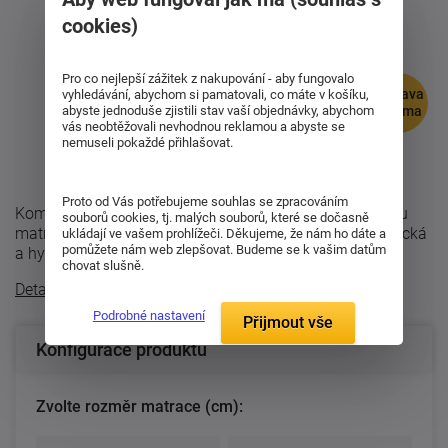
cookies)
Pro co nejlepší zážitek z nakupování - aby fungovalo
doprava
vyhledávání, abychom si pamatovali, co máte v košíku,
abyste jednoduše zjistili stav vaší objednávky, abychom
zdarma
vás neobtěžovali nevhodnou reklamou a abyste se
nemuseli pokaždé přihlašovat.
Proto od Vás potřebujeme souhlas se zpracováním
Komfortní sedmizónová matrace Enigma je partnerskou
souborů cookies, tj. malých souborů, které se dočasně
matrací, neboť je dvojí tuhosti. Je ortopedická, anatomická
ukládají ve vašem prohlížeči. Děkujeme, že nám ho dáte a
pomůžete nám web zlepšovat. Budeme se k vašim datům
a hygienická. Díky matraci ...
chovat slušně.
Detailní popis
Podrobné nastavení
Přijmout vše
Konfigurace produktu
Zvolte rozměr matrace (cm):