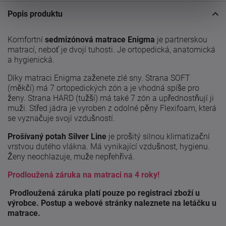
Popis produktu
Komfortní
sedmizónová matrace Enigma
je partnerskou
matrací, neboť je dvojí tuhosti. Je ortopedická, anatomická
a hygienická.
Díky matraci Enigma zaženete zlé sny. Strana SOFT
(měkčí) má 7 ortopedických zón a je vhodná spíše pro
ženy. Strana HARD (tužší) má také 7 zón a upřednostňují ji
muži. Střed jádra je vyroben z odolné pěny Flexifoam, která
se vyznačuje svojí vzdušností.
Prošívaný potah Silver Line
je prošitý silnou klimatizační
vrstvou dutého vlákna. Má vynikající vzdušnost, hygienu.
Ženy neochlazuje, muže nepřehřívá.
Prodloužená záruka na matraci na 4 roky!
Prodloužená záruka platí pouze po registraci zboží u
výrobce. Postup a webové stránky naleznete na letáčku u
matrace.