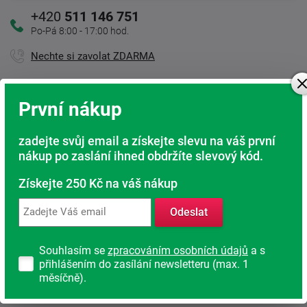
+420
511 146 751
Po-Pá 8:00 - 17:00 hod.
Nechte si zavolat ZDARMA
První nákup
Kamenná prodejna
Jsme tu pro Vás
zadejte svůj email a získejte slevu na váš první
nákup po zaslání ihned obdržíte slevový kód.
Doprava ZDARMA
Při nákupu nad 6 000 Kč
Získejte 250 Kč na váš nákup
Rádi poradíme s výběrem
Odeslat
Najděte vhodnou matraci
Souhlasím se
zpracováním osobních údajů
a s
Rodinná firma
přihlášením do zasílání newsletteru (max. 1
S tradicí od roku 1991
měsíčně).