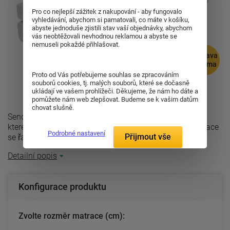
Pro co nejlepší zážitek z nakupování - aby fungovalo
vyhledávání, abychom si pamatovali, co máte v košíku,
abyste jednoduše zjistili stav vaší objednávky, abychom
vás neobtěžovali nevhodnou reklamou a abyste se
nemuseli pokaždé přihlašovat.
doprava
zdarma
Proto od Vás potřebujeme souhlas se zpracováním
souborů cookies, tj. malých souborů, které se dočasně
ukládají ve vašem prohlížeči. Děkujeme, že nám ho dáte a
pomůžete nám web zlepšovat. Budeme se k vašim datům
chovat slušně.
Sendvičová matrace Nyra s vnitřním tvarováním, díky
kterému je matrace dokonale provzdušněna. Tato matrace
Podrobné nastavení
Přijmout vše
se řadí mezi tvrdé a má pratelný ...
Detailní popis
Konfigurace produktu
Zvolte rozměr matrace (cm):