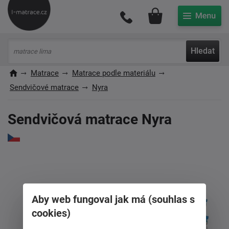
Můj účet
Hledat
Matrace
Matrace podle materiálu
Sendvičové matrace
Nyra
Sendvičová matrace Nyra
Aby web fungoval jak má (souhlas s
cookies)