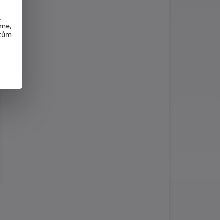
.
eme,
atům