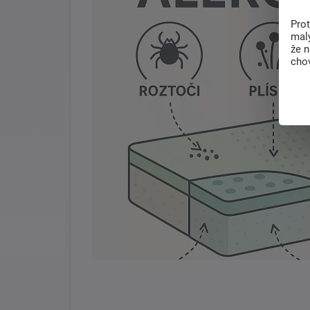
Pro
malý
že 
chov