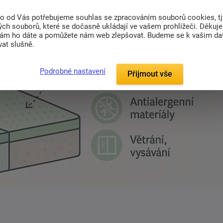
to od Vás potřebujeme souhlas se zpracováním souborů cookies, tj
ch souborů, které se dočasně ukládají ve vašem prohlížeči. Děkuj
nám ho dáte a pomůžete nám web zlepšovat. Budeme se k vašim d
at slušně.
Podrobné nastavení
Přijmout vše