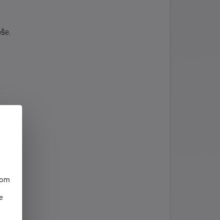
oše.
hom
e