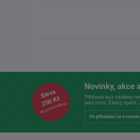
Novinky, akce a
Sleva
Přihlaste se k našemu ne
250 Kč
jako první. Žádný spam. 
na první nákup
Po přihlášení se k newsl