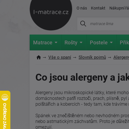
O nás
Kontakt
Nákupní ř
Matrace
Rošty
Postele
Přik
Vše o spaní
Slovník pojmů
Alergen
Co jsou alergeny a ja
Alergeny jsou mikroskopické látky, které mohou
domácnostech patří roztoči, prach, plísně, pyl 
polštářích a kobercích - tedy tam, kde trávíme 
Spánek ve znečištěném nebo nevhodném prostře
nebo astmatickým záchvatům. Proto je důležit
omezují.