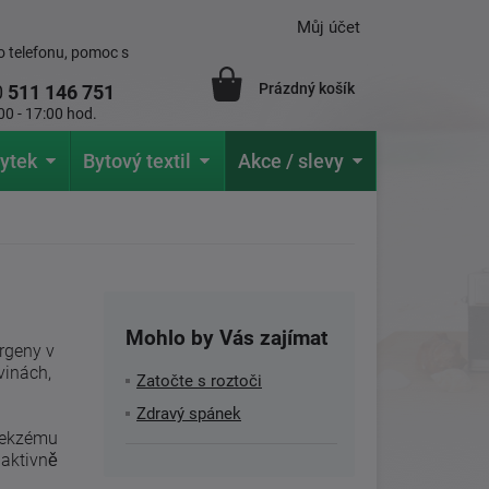
Můj účet
 telefonu, pomoc s
Prázdný košík
0
511 146 751
00 - 17:00 hod.
ytek
Bytový textil
Akce / slevy
Mohlo by Vás zajímat
ergeny v
vinách,
Zatočte s roztoči
Zdravý spánek
í ekzému
 aktivně