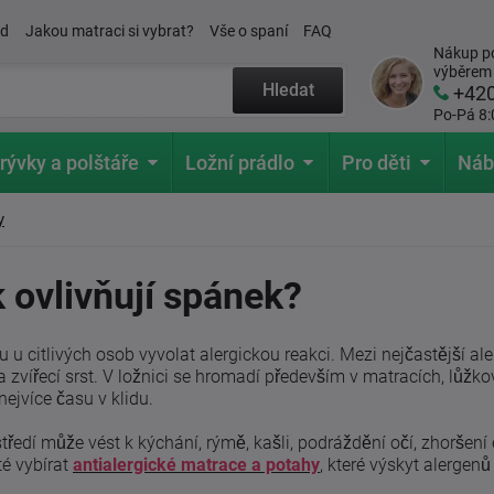
ád
Jakou matraci si vybrat?
Vše o spaní
FAQ
Nákup po
výběrem
Hledat
+42
Po-Pá 8:
rývky a polštáře
Ložní prádlo
Pro děti
Náb
y
k ovlivňují spánek?
 u citlivých osob vyvolat alergickou reakci. Mezi nejčastější al
a zvířecí srst. V ložnici se hromadí především v matracích, lůžko
nejvíce času v klidu.
dí může vést k kýchání, rýmě, kašli, podráždění očí, zhoršen
é vybírat
antialergické matrace a potahy
, které výskyt alergenů