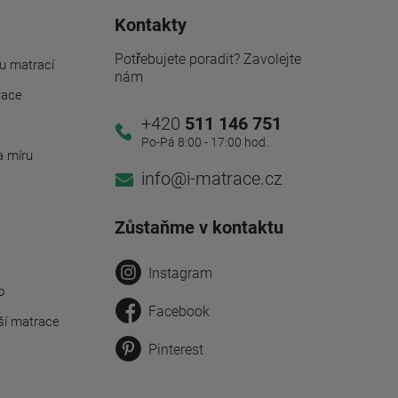
Kontakty
Potřebujete poradit? Zavolejte
u matrací
nám
race
+420
511 146 751
Po-Pá 8:00 - 17:00 hod.
a míru
info@i-matrace.cz
Zůstaňme v kontaktu
Instagram
o
Facebook
ší matrace
Pinterest