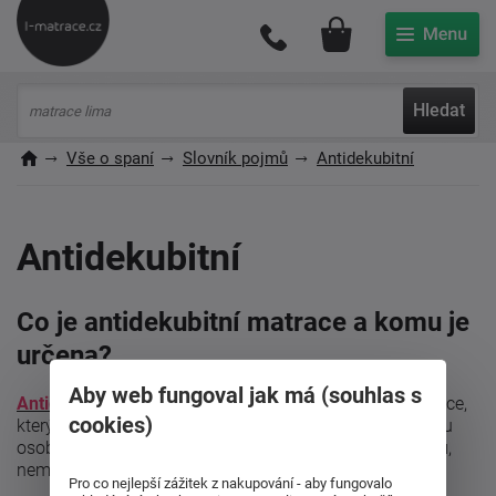
Můj účet
Hledat
Vše o spaní
Slovník pojmů
Antidekubitní
Antidekubitní
Co je antidekubitní matrace a komu je
určena?
Aby web fungoval jak má (souhlas s
Antidekubitní matrace
je speciálně navržený typ matrace,
cookies)
který pomáhá předcházet vzniku proleženin (dekubitů) u
osob, které tráví dlouhou dobu vleže – typicky u seniorů,
nemocných nebo lidí s omezenou pohyblivostí.
Pro co nejlepší zážitek z nakupování - aby fungovalo