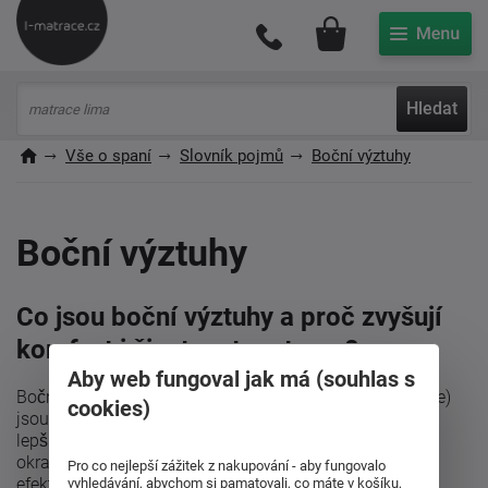
Můj účet
Hledat
Vše o spaní
Slovník pojmů
Boční výztuhy
Boční výztuhy
Co jsou boční výztuhy a proč zvyšují
komfort i životnost matrace?
Aby web fungoval jak má (souhlas s
Boční výztuhy (někdy označované jako zpevněné okraje)
cookies)
jsou pevnější části po stranách matrace, které zajišťují
lepší stabilitu a tvarovou stálost, zejména při sezení na
okraji postele. Zabraňují deformaci a omezují takzvaný
Pro co nejlepší zážitek z nakupování - aby fungovalo
efekt sesedání matrace.
vyhledávání, abychom si pamatovali, co máte v košíku,