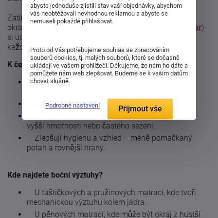
abyste jednoduše zjistili stav vaší objednávky, abychom
vás neobtěžovali nevhodnou reklamou a abyste se
Zatímco běžná matrace může po čase měknout na
nemuseli pokaždé přihlašovat.
okrajích, model s bočními výztuhami (např.
Arella senior
)
si udrží pevný a rovný profil po celé ploše – a to i při
každodenním používání.
Proto od Vás potřebujeme souhlas se zpracováním
souborů cookies, tj. malých souborů, které se dočasně
K čemu slouží boční výztuhy?
ukládají ve vašem prohlížeči. Děkujeme, že nám ho dáte a
pomůžete nám web zlepšovat. Budeme se k vašim datům
chovat slušně.
Usnadňují vstávání z postele, protože okraj se
neprohýbá.
Zvyšují stabilitu matrace – drží tvar i po letech.
Podrobné nastavení
Přijmout vše
Chrání jádro matrace před deformací, zvláště u
vyšší hmotnosti nebo častého sezení.
Zlepšují hygienu a vzhled – méně pomačkaný
potah a rovnější hrany.
Kde najdete boční výztuhy?
U taštičkových a pružinových matrací, kde tvoří
mechanickou výztuhu kolem jádra.
U pěnových matrací, kde může být okraj z hustší