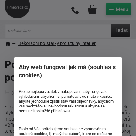
Můj účet
Hledat
Dekorační polštářky pro útulný interiér
Polštáře dekorační na
Aby web fungoval jak má (souhlas s
postel a sedačku
cookies)
Pro co nejlepší zážitek z nakupování - aby fungovalo
09.02.2023
vyhledávání, abychom si pamatovali, co máte v košíku,
abyste jednoduše zjistili stav vaší objednávky, abychom
S našimi
dekoračními polštářky
bude Vás interiér velmi
vás neobtěžovali nevhodnou reklamou a abyste se
nemuseli pokaždé přihlašovat.
stylový. Vybrat si můžete z klasických i moderních vzorů a
motivů našich dekoračních polštářků i různých rozměrů.
Věříme, že rozzáříte s
dekoračními polštářky
posezení na
Proto od Vás potřebujeme souhlas se zpracováním
terase, balkonu, v předsíni nebo hale, v obývacím pokoji
souborů cookies, tj. malých souborů, které se dočasně