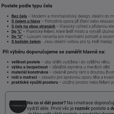
Postele podle typu čela
Bez čela
– Moderní a minimalistický design, ideální do m
S čelem u hlavy
– Pohodlná opora při čtení nebo relaxaci
S čely na obou stranách
– Klasický vzhled s přidanou ele
Do "L"
– Praktické řešení, které šetří místo a vytváří útuln
Do "U"
– Luxusní varianta pro maximální pohodlí a soukr
S bočním čelem
- Jsou ideální volbou pro ty, kteří hledaj
Při výběru doporučujeme se zaměřit hlavně na:
velikost postele
– aby dítěti vydržela i do vyššího věku
výšku a bezpečnost
– důležité zejména u menších dětí
materiál konstrukce
– ideálně pevný rám s dlouhou živo
rošt a matraci
– zásadní pro správnou oporu těla a kvali
praktické využití prostoru
– úložný prostor nebo řešení pr
Na co si dát pozor?
Na i-matrace doporučuje
vydrží déle. První věc je
rozměr
postele a
d
Je lépe volit větší postele a neutrální desi