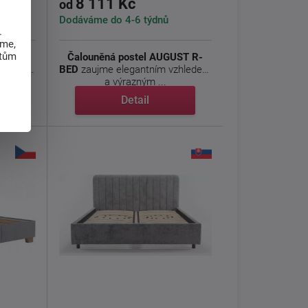
8 111 Kč
od
Dodáváme do 4-6 týdnů
.
eme,
atům
 postel
Čalouněná postel AUGUST R-
e velmi
BED
zaujme elegantním vzhledem
a výrazným ...
Detail