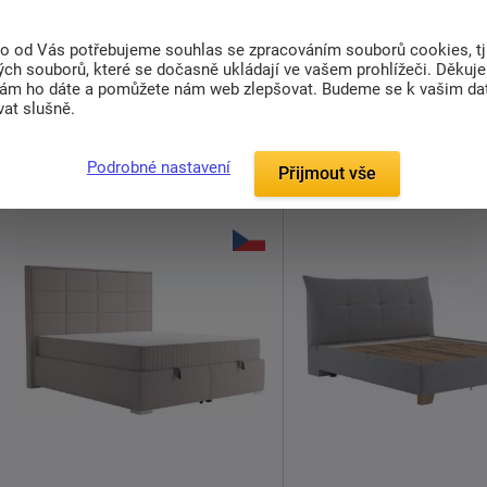
10 910 Kč
14 826 Kč
od
od
Dodáváme do 3-4 týdny
Dodáváme do 3-4 týdny
to od Vás potřebujeme souhlas se zpracováním souborů cookies, tj
ch souborů, které se dočasně ukládají ve vašem prohlížeči. Děkuj
nám ho dáte a pomůžete nám web zlepšovat. Budeme se k vašim d
Jednolůžková čalouněná postel
Jednolůžková čalouněná
at slušně.
LIVA
s čelem je velmi pohodlná a
GIVI s dlouhým čelem
j
...
pohodlná a ...
Detail
Detail
Podrobné nastavení
Přijmout vše