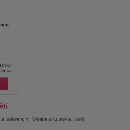
bora
azníky,
istému
ěti
 preferencím. Vyberte si tu pravou, která