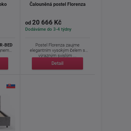
oko
Čalouněná postel Florenza
20 666 Kč
od
Dodáváme do 3-4 týdny
 R-BED
Postel Florenza zaujme
ignem
elegantním vysokým čelem s
.
výrazným svislým ...
Detail