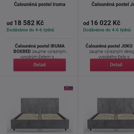
Čalouněná postel Iruma
Čalouněná postel J
18 582 Kč
16 022 Kč
od
od
Dodáváme do 4-6 týdnů
Dodáváme do 4-6 týdnů
Čalouněná postel IRUMA
Čalouněná postel JOKO
BOXBED
zaujme výrazným
zaujme výrazným des
vysokým čelem s ...
vysokého čela s ..
Detail
Detail