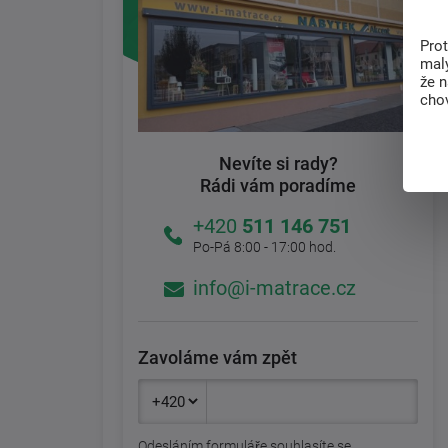
Pro
malý
že 
chov
Nevíte si rady?
Rádi vám poradíme
+420
511 146 751
Po-Pá 8:00 - 17:00 hod.
info@i-matrace.cz
Zavoláme vám zpět
Odesláním formuláře souhlasíte se