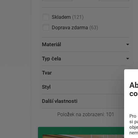
Skladem
121
Doprava zdarma
63
Materiál
Typ čela
Tvar
Ab
Styl
co
Další vlastnosti
Položek na zobrazení:
101
Pro 
si p
obj
nem