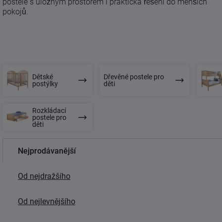
postele s úložným prostorem i praktická řešení do menších
pokojů.
Dětské
Dřevěné postele pro
postýlky
děti
Rozkládací
postele pro
děti
Nejprodávanější
Od nejdražšího
Od nejlevnějšího