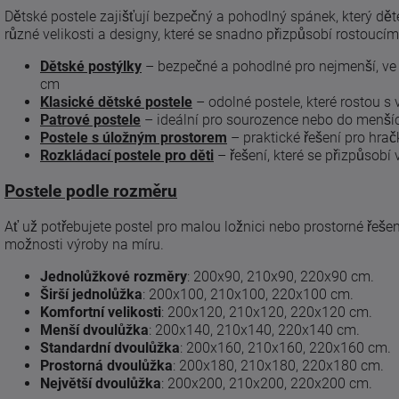
Dětské postele zajišťují bezpečný a pohodlný spánek, který d
různé velikosti a designy, které se snadno přizpůsobí rostoucí
Dětské postýlky
– bezpečné a pohodlné pro nejmenší, v
cm
Klasické dětské postele
– odolné postele, které rostou s
Patrové postele
– ideální pro sourozence nebo do menších
Postele s úložným prostorem
– praktické řešení pro hračk
Rozkládací postele pro děti
– řešení, které se přizpůsobí 
Postele podle rozměru
Ať už potřebujete postel pro malou ložnici nebo prostorné řeše
možnosti výroby na míru.
Jednolůžkové rozměry
: 200x90, 210x90, 220x90 cm.
Širší jednolůžka
: 200x100, 210x100, 220x100 cm.
Komfortní velikosti
: 200x120, 210x120, 220x120 cm.
Menší dvoulůžka
: 200x140, 210x140, 220x140 cm.
Standardní dvoulůžka
: 200x160, 210x160, 220x160 cm.
Prostorná dvoulůžka
: 200x180, 210x180, 220x180 cm.
Největší dvoulůžka
: 200x200, 210x200, 220x200 cm.