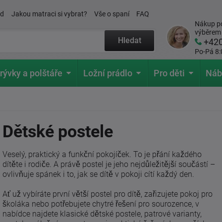
ád
Jakou matraci si vybrat?
Vše o spaní
FAQ
Nákup po
výběrem
Hledat
+42
Po-Pá 8:
rývky a polštáře
Ložní prádlo
Pro děti
Náb
Dětské postele
Veselý, praktický a funkční pokojíček. To je přání každého
dítěte i rodiče. A právě postel je jeho nejdůležitější součástí –
ovlivňuje spánek i to, jak se dítě v pokoji cítí každý den.
Ať už vybíráte první větší postel pro dítě, zařizujete pokoj pro
školáka nebo potřebujete chytré řešení pro sourozence, v
nabídce najdete klasické dětské postele, patrové varianty,