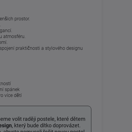
enších prostor.
.
gancí.
ou atmosféru.
omí.
í spojení praktičnosti a stylového designu
tností
tní spánek
o více dětí
me volit raději postele, které dětem
esign
, který bude dítko doprovázet.
gn, abyste nemuseli řešit novou postel