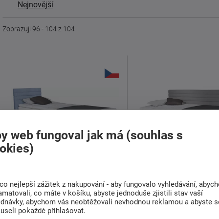
Nejnovější
Zobrazuji 96 - 104 z 104
y web fungoval jak má (souhlas s
okies)
doprava
zdarma
co nejlepší zážitek z nakupování - aby fungovalo vyhledávání, abyc
Čalouněná postel Liva krátké
Čalouněná postel Givi
amatovali, co máte v košíku, abyste jednoduše zjistili stav vaší
čelo
čelo
ednávky, abychom vás neobtěžovali nevhodnou reklamou a abyste s
useli pokaždé přihlašovat.