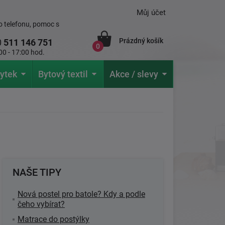
Můj účet
 telefonu, pomoc s
Prázdný košík
0
511 146 751
0
00 - 17:00 hod.
ytek
Bytový textil
Akce / slevy
NAŠE TIPY
Nová postel pro batole? Kdy a podle
čeho vybírat?
Matrace do postýlky