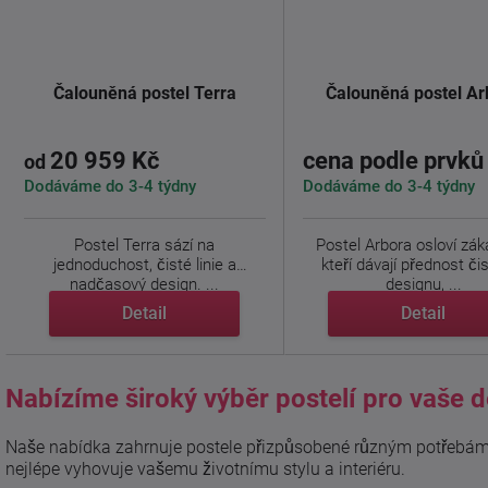
Čalouněná postel Terra
Čalouněná postel Ar
20 959 Kč
cena podle prvků
od
Dodáváme do 3-4 týdny
Dodáváme do 3-4 týdny
Postel Terra sází na
Postel Arbora osloví zák
jednoduchost, čisté linie a
kteří dávají přednost č
nadčasový design. ...
designu, ...
Detail
Detail
Nabízíme široký výběr postelí pro vaše d
Naše nabídka zahrnuje postele přizpůsobené různým potřebám a
nejlépe vyhovuje vašemu životnímu stylu a interiéru.