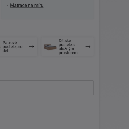
Matrace na míru
Dětské
Patrové
postele s
postele pro
úložným
děti
prostorem