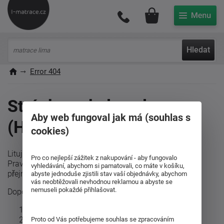
Můj účet
Hledat
Error 404
Stránka nebyla nalezena
Aby web fungoval jak má (souhlas s
(HTTP 404)
cookies)
Litujeme, ale požadovaná stránka nebyla nalezena.
Pro co nejlepší zážitek z nakupování - aby fungovalo
Pravděpodobně byla odstraněna, přemístěna nebo
vyhledávání, abychom si pamatovali, co máte v košíku,
přejmenována, případně byl nesprávně zadán odkaz.
abyste jednoduše zjistili stav vaší objednávky, abychom
vás neobtěžovali nevhodnou reklamou a abyste se
nemuseli pokaždé přihlašovat.
Doporučujeme postupovat podle níže uvedených bodů:
zkontrolujte správnost zadaného odkazu
použijte vyhledávání
Proto od Vás potřebujeme souhlas se zpracováním