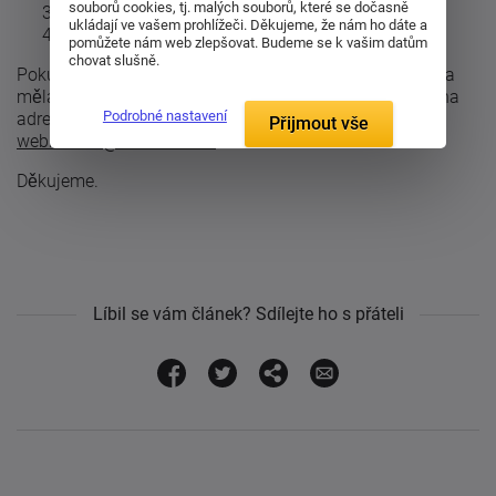
souborů cookies, tj. malých souborů, které se dočasně
použijte
mapu stránek
ukládají ve vašem prohlížeči. Děkujeme, že nám ho dáte a
přejděte na
úvodní stranu
a dál pokračujte odtud
pomůžete nám web zlepšovat. Budeme se k vašim datům
chovat slušně.
Pokud i nadále trváte na tom, že by požadovaná stránka
měla existovat, informujte o tom prosím naše správce na
Podrobné nastavení
adrese:
Přijmout vše
webmaster@i-matrace.cz
Děkujeme.
Líbil se vám článek? Sdílejte ho s přáteli