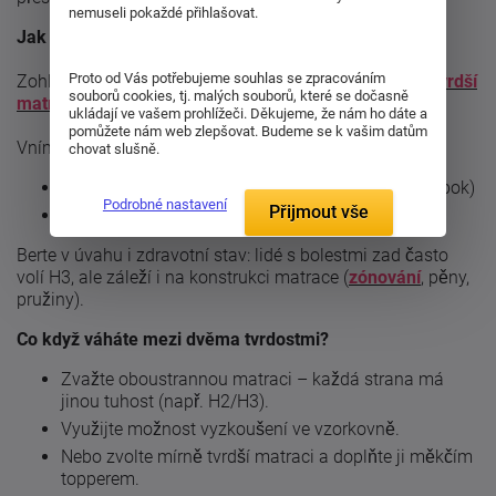
nemuseli pokaždé přihlašovat.
Jak vybrat správnou tuhost?
Proto od Vás potřebujeme souhlas se zpracováním
Zohledněte hmotnost a výšku -
těžší osoby potřebují tvrdší
souborů cookies, tj. malých souborů, které se dočasně
matraci
,
aby se nepropadaly.
ukládají ve vašem prohlížeči. Děkujeme, že nám ho dáte a
pomůžete nám web zlepšovat. Budeme se k vašim datům
Vnímejte polohu při spánku:
chovat slušně.
Na boku: spíše H2 (měkčí matrace pro rameno a bok)
Podrobné nastavení
Přijmout vše
Na zádech a břiše: H3–H4 (rovná podpora páteře)
Berte v úvahu i zdravotní stav: lidé s bolestmi zad často
volí H3, ale záleží i na konstrukci matrace (
zónování
, pěny,
pružiny).
Co když váháte mezi dvěma tvrdostmi?
Zvažte oboustrannou matraci – každá strana má
jinou tuhost (např. H2/H3).
Využijte možnost vyzkoušení ve vzorkovně.
Nebo zvolte mírně tvrdší matraci a doplňte ji měkčím
topperem.